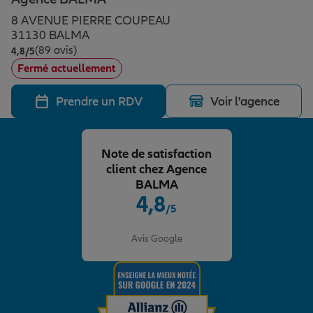
Épargne & retraite
Assurance emprunteur
Prévoyance et dépendance
Protection de la famille
8 AVENUE PIERRE COUPEAU
31130 BALMA
(89 avis)
Note de 4.8 sur 5
4,8
/5
Vos projets
Assurance animal de compagnie
Protection juridique
Plan épargne retraite
Fermé actuellement
Prendre un RDV
Voir l'agence
Conseil assurance
Assurance vie
Partir en vacances
Note de satisfaction
Outre-mer
Placements financiers
Déménager
client chez Agence
BALMA
4,8
/5
Professionnels
Investissements immobiliers
Changer de voiture
Assurance auto
Note de 4.8 sur 5
Avis Google
Allianz en France
Transmission
Départ à la retraite
Assurance habitation
Préparer l’avenir
Le Pack Famille