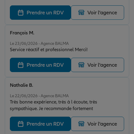
professionnel et sympathique. Bien sûr j'ai été satisfait
des contrats établis et des réponses et suites données
Prendre un RDV
Voir l'agence
à mes problèmes. Je suis retourné pour un nouveau
contrat et même si le personnel à changé je suis très
satisfait de l'accueil que j'ai reçu de la part de Mlle
François M.
Emma.
Note de 5 sur 5
Le 23/06/2026 - Agence BALMA
Service réactif et professionnel Merci!
Prendre un RDV
Voir l'agence
Nathalie B.
Note de 5 sur 5
Le 22/06/2026 - Agence BALMA
Très bonne expérience, très à l écoute, très
sympathique. Je recommande fortement
Prendre un RDV
Voir l'agence