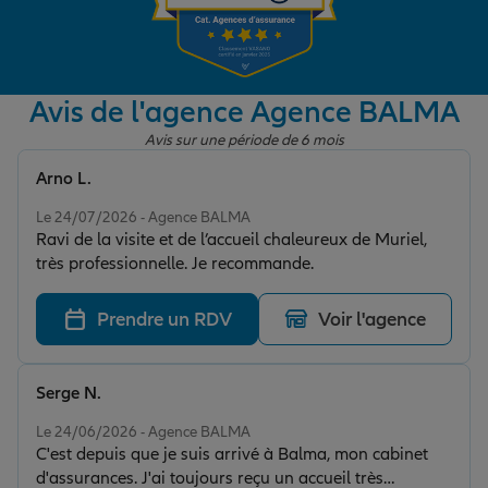
Garantie des accidents de la vie
Avis de l'agence Agence BALMA
Avis sur une période de 6 mois
Assurance scolaire
Arno L.
Note de 5 sur 5
Le 24/07/2026 - Agence BALMA
Protection juridique
Ravi de la visite et de l’accueil chaleureux de Muriel,
très professionnelle. Je recommande.
Retraite
Prendre un RDV
Voir l'agence
Tous nos devis d'assurance
Serge N.
Note de 5 sur 5
Le 24/06/2026 - Agence BALMA
C'est depuis que je suis arrivé à Balma, mon cabinet
d'assurances. J'ai toujours reçu un accueil très