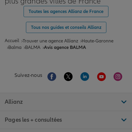
plus grandes villes de France
Toutes les agences Allianz de France
Tous nos guides et conseils Allianz
Accueil
Trouver une agence Allianz
Haute-Garonne
Balma
BALMA
Avis agence BALMA
Aller sur la page Facebook de Allianz
Aller sur la page Twitter de All
Aller sur la page Linke
Aller sur la pa
Aller 
Suivez-nous
Allianz
Pages les + consultées