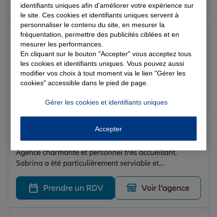
identifiants uniques afin d'améliorer votre expérience sur
le site. Ces cookies et identifiants uniques servent à
personnaliser le contenu du site, en mesurer la
RBCOM T.
fréquentation, permettre des publicités ciblées et en
Note de 5 sur 5
mesurer les performances.
Le 11/02/2026 - Agence BALMA
En cliquant sur le bouton "Accepter" vous acceptez tous
une équipe très professionnelle, chaleureuse sachant
les cookies et identifiants uniques. Vous pouvez aussi
répondre aux demandes diverses avec réactivité, un
modifier vos choix à tout moment via le lien "Gérer les
accompagnement personnalisé. je recommande
cookies" accessible dans le pied de page.
fortement cette agence.
Prendre un RDV
Voir l'agence
Gérer les cookies et identifiants uniques
Andy R.
Accepter
Note de 5 sur 5
Le 11/02/2026 - Agence BALMA
Agence charmante et personnel très accueillant.
Sabrina a été particulièrement serviable et
compétente. Je recommande vivement !
Prendre un RDV
Voir l'agence