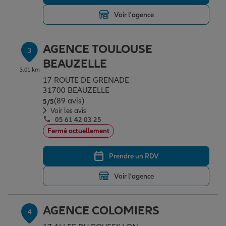
Voir l'agence
Garantie des accidents de la vie
AGENCE TOULOUSE
3
BEAUZELLE
Assurance scolaire
3.01 km
17 ROUTE DE GRENADE
31700 BEAUZELLE
(89 avis)
Note de 5 sur 5
5
/5
Protection juridique
Voir les avis
05 61 42 03 25
Fermé actuellement
Retraite
Prendre un RDV
Voir l'agence
Tous nos devis d'assurance
AGENCE COLOMIERS
4