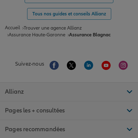
Tous nos guides et conseils Allianz
Accueil
Trouver une agence Allianz
Assurance Haute-Garonne
Assurance Blagnac
Aller sur la page Facebook de Allianz
Aller sur la page Twitter de All
Aller sur la page Linke
Aller sur la pa
Aller 
Suivez-nous
Allianz
Pages les + consultées
Pages recommandées