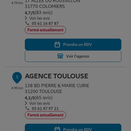
17 ALLEE DU ROUSSILLON
4.74 km
31770 COLOMIERS
(83 avis)
Note de 4.7 sur 5
4,7
/5
Voir les avis
05 61 16 87 87
Fermé actuellement
Prendre un RDV
Voir l'agence
AGENCE TOULOUSE
5
138 BD PIERRE & MARIE CURIE
4.95 km
31200 TOULOUSE
(65 avis)
Note de 4.3 sur 5
4,3
/5
Voir les avis
05 61 47 97 21
Fermé actuellement
Prendre un RDV