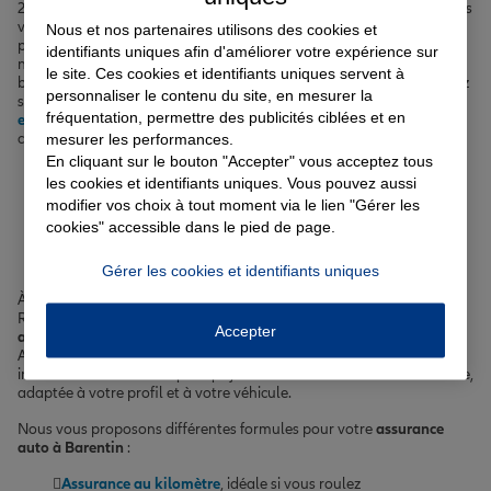
24h/24. Pour votre
assurance habitation
à Barentin, nous adaptons
votre contrat selon votre profil : appartement, maison, locataire ou
Nous et nos partenaires utilisons des cookies et
propriétaire. Sécurisez votre avenir et celui de vos proches avec
identifiants uniques afin d'améliorer votre expérience sur
notre
complémentaire santé
à Barentin, qui vous permet de
le site. Ces cookies et identifiants uniques servent à
bénéficier des meilleurs soins en toute tranquillité. Enfin, concrétisez
personnaliser le contenu du site, en mesurer la
sereinement votre projet immobilier grâce à notre
assurance
fréquentation, permettre des publicités ciblées et en
emprunteur
à Barentin, une protection indispensable pour votre
mesurer les performances.
crédit.
En cliquant sur le bouton "Accepter" vous acceptez tous
les cookies et identifiants uniques. Vous pouvez aussi
Votre assurance auto, moto
modifier vos choix à tout moment via le lien "Gérer les
cookies" accessible dans le pied de page.
ou scooter à Barentin
Gérer les cookies et identifiants uniques
À Barentin, ville de plus de 12 000 habitants située à proximité de
Rouen, vos déplacements du quotidien méritent une
assurance
Accepter
auto, moto ou scooter à Barentin
qui vous protège efficacement.
Accidents matériels ou corporels, catastrophes naturelles, vol,
incendie... Autant de risques qui justifient une couverture sur-mesure,
adaptée à votre profil et à votre véhicule.
Nous vous proposons différentes formules pour votre
assurance
auto à Barentin
:
Assurance au kilomètre
, idéale si vous roulez