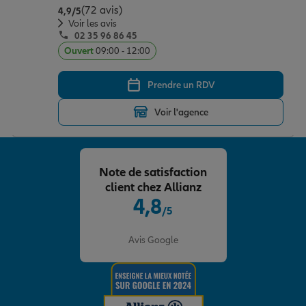
(72 avis)
Note de 4.9 sur 5
4,9
/5
Voir les avis
02 35 96 86 45
Ouvert
09:00 - 12:00
Prendre un RDV
Voir l'agence
Note de satisfaction
client chez Allianz
4,8
/5
Note de 4.8 sur 5
Avis Google