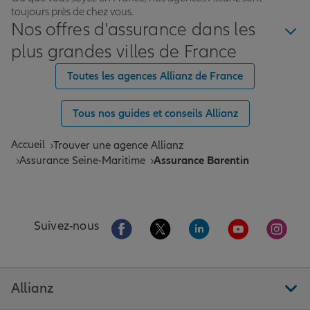
toujours près de chez vous.
Nos offres d'assurance dans les
plus grandes villes de France
Toutes les agences Allianz de France
Tous nos guides et conseils Allianz
Accueil
Trouver une agence Allianz
Assurance Seine-Maritime
Assurance Barentin
Aller sur la page Facebook de Allianz
Aller sur la page Twitter de All
Aller sur la page Linke
Aller sur la pa
Aller 
Suivez-nous
Allianz