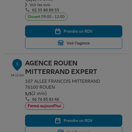
Voir les avis
02 35 80 80 55
Ouvert
09:00 - 12:00
Prendre un RDV
Voir l'agence
AGENCE ROUEN
5
MITTERRAND EXPERT
14.11 km
107 ALLEE FRANCOIS MITTERRAND
76100 ROUEN
(2 avis)
Note de 5 sur 5
5
/5
06 76 85 83 46
Fermé aujourd'hui
Prendre un RDV