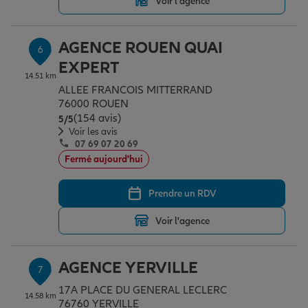
Voir l'agence
AGENCE ROUEN QUAI
6
EXPERT
14.51 km
ALLEE FRANCOIS MITTERRAND
76000 ROUEN
(154 avis)
Note de 5 sur 5
5
/5
Voir les avis
07 69 07 20 69
Fermé aujourd'hui
Prendre un RDV
Voir l'agence
AGENCE YERVILLE
7
17A PLACE DU GENERAL LECLERC
14.58 km
76760 YERVILLE