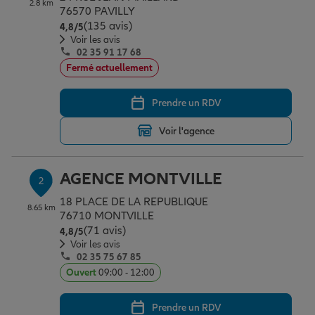
2.8 km
Épargne & retraite
Assurance emprunteur
Prévoyance et dépendance
Protection de la famille
76570 PAVILLY
(135 avis)
Note de 4.8 sur 5
4,8
/5
Voir les avis
02 35 91 17 68
Vos projets
Assurance animal de compagnie
Protection juridique
Plan épargne retraite
Fermé actuellement
Prendre un RDV
Conseil assurance
Assurance vie
Partir en vacances
Voir l'agence
Outre-mer
Placements financiers
Déménager
AGENCE MONTVILLE
2
18 PLACE DE LA REPUBLIQUE
8.65 km
Professionnels
Investissements immobiliers
Changer de voiture
Assurance auto
76710 MONTVILLE
(71 avis)
Note de 4.8 sur 5
4,8
/5
Voir les avis
02 35 75 67 85
Allianz en France
Transmission
Départ à la retraite
Assurance habitation
Ouvert
09:00 - 12:00
Prendre un RDV
Préparer l’avenir
Le Pack Famille