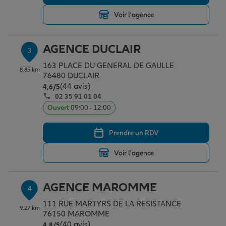
Voir l'agence
Garantie des accidents de la vie
AGENCE DUCLAIR
3
163 PLACE DU GENERAL DE GAULLE
Assurance scolaire
8.85 km
76480 DUCLAIR
(44 avis)
Note de 4.6 sur 5
4,6
/5
02 35 91 01 04
Protection juridique
Ouvert
09:00 - 12:00
Prendre un RDV
Retraite
Voir l'agence
Tous nos devis d'assurance
AGENCE MAROMME
4
111 RUE MARTYRS DE LA RESISTANCE
9.27 km
76150 MAROMME
(40 avis)
Note de 4.8 sur 5
4,8
/5