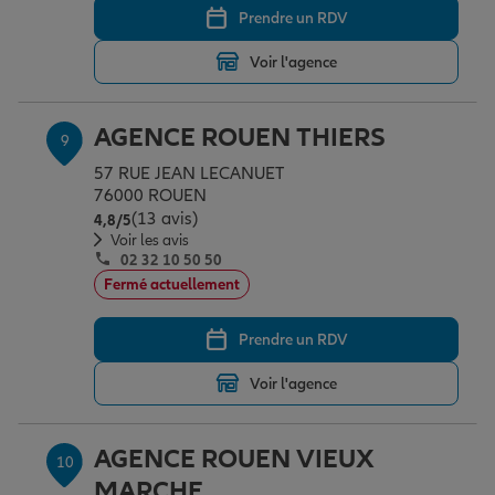
Prendre un RDV
Voir l'agence
AGENCE ROUEN THIERS
9
57 RUE JEAN LECANUET
76000 ROUEN
(13 avis)
Note de 4.8 sur 5
4,8
/5
Voir les avis
02 32 10 50 50
Fermé actuellement
Prendre un RDV
Voir l'agence
AGENCE ROUEN VIEUX
10
MARCHE