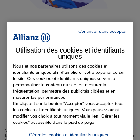
Continuer sans accepter
Assurance auto
Utilisation des cookies et identifiants
Devis Assurance Auto
uniques
Nous et nos partenaires utilisons des cookies et
identifiants uniques afin d'améliorer votre expérience sur
le site. Ces cookies et identifiants uniques servent à
personnaliser le contenu du site, en mesurer la
fréquentation, permettre des publicités ciblées et en
mesurer les performances.
Nos offres d'assurance à
En cliquant sur le bouton "Accepter" vous acceptez tous
les cookies et identifiants uniques. Vous pouvez aussi
Rouen
modifier vos choix à tout moment via le lien "Gérer les
cookies" accessible dans le pied de page.
Vous cherchez une
assurance à Rouen
? Nous vous proposons une
Gérer les cookies et identifiants uniques
large gamme de solutions adaptées à vos besoins, que vous soyez à