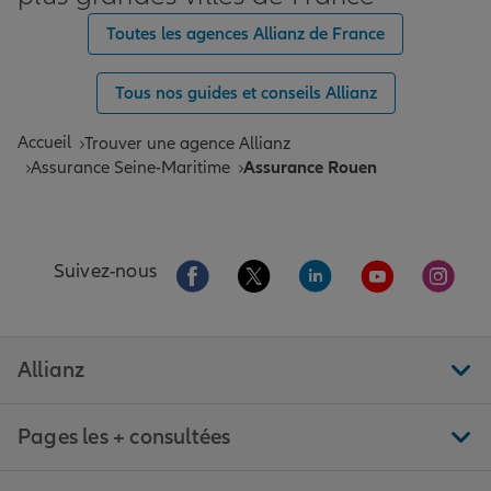
Toutes les agences Allianz de France
Tous nos guides et conseils Allianz
Accueil
Trouver une agence Allianz
Assurance Seine-Maritime
Assurance Rouen
Aller sur la page Facebook de Allianz
Aller sur la page Twitter de All
Aller sur la page Linke
Aller sur la pa
Aller 
Suivez-nous
Allianz
Pages les + consultées