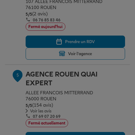
107 ALLEE FRANCOIS MITTERRAND
76100 ROUEN
(2 avis)
Note de 5 sur 5
5
/5
06 76 85 83 46
Fermé aujourd'hui
Prendre un RDV
Voir l'agence
AGENCE ROUEN QUAI
5
EXPERT
ALLEE FRANCOIS MITTERRAND
76000 ROUEN
(154 avis)
Note de 5 sur 5
5
/5
Voir les avis
07 69 07 20 69
Fermé actuellement