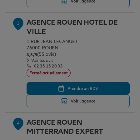
Voir l'agence
AGENCE ROUEN HOTEL DE
Garantie des accidents de la vie
3
VILLE
1 RUE JEAN LECANUET
Assurance scolaire
76000 ROUEN
(55 avis)
Note de 4.8 sur 5
4,8
/5
Voir les avis
Protection juridique
02 35 15 20 33
Fermé actuellement
Retraite
Prendre un RDV
Voir l'agence
Tous nos devis d'assurance
AGENCE ROUEN
4
MITTERRAND EXPERT