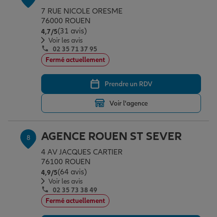
7 RUE NICOLE ORESME
76000 ROUEN
(31 avis)
Note de 4.7 sur 5
4,7
/5
Voir les avis
02 35 71 37 95
Fermé actuellement
Prendre un RDV
Voir l'agence
AGENCE ROUEN ST SEVER
8
4 AV JACQUES CARTIER
76100 ROUEN
(64 avis)
Note de 4.9 sur 5
4,9
/5
Voir les avis
02 35 73 38 49
Fermé actuellement