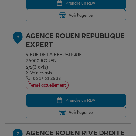
Prendre un RDV
Voir l'agence
AGENCE ROUEN REPUBLIQUE
6
EXPERT
9 RUE DE LA REPUBLIQUE
76000 ROUEN
(3 avis)
Note de 5 sur 5
5
/5
Voir les avis
06 17 51 26 33
Fermé actuellement
Prendre un RDV
Voir l'agence
AGENCE ROUEN RIVE DROITE
7