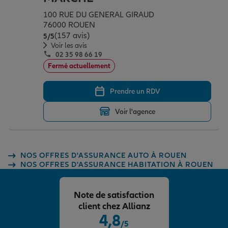
100 RUE DU GENERAL GIRAUD
76000 ROUEN
(157 avis)
Note de 5 sur 5
5
/5
Voir les avis
02 35 98 66 19
Fermé actuellement
Prendre un RDV
Voir l'agence
NOS OFFRES D'ASSURANCE AUTO À ROUEN
NOS OFFRES D'ASSURANCE HABITATION À ROUEN
Note de satisfaction
client chez Allianz
4,8
/5