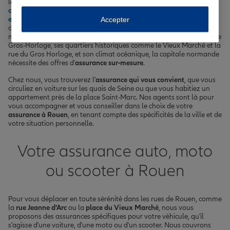
la recherche d'une
assurance auto
,
assurance habitation
,
complémentaire santé
, assurance vie, scolaire ou
assurance
emprunteur
. Située au cœur de la Normandie, Rouen est une ville
Accepter
dynamique qui compte plus de 110 000 habitants. Avec ses
monuments emblématiques comme la cathédrale Notre-Dame ou le
Gros-Horloge, ses quartiers historiques comme le Vieux Marché et la
rue du Gros Horloge, et son climat océanique, la capitale normande
nécessite des offres d'
assurance sur-mesure
.
Chez nous, vous trouverez l'
assurance qui vous convient
, que vous
circuliez en voiture sur les quais de Seine ou que vous habitiez un
appartement près de la place Saint-Marc. Nos agents sont là pour
vous accompagner et vous conseiller dans le choix de votre
assurance à Rouen
, en tenant compte des spécificités de la ville et de
votre situation personnelle.
Votre assurance auto, moto
ou scooter à Rouen
Pour vous déplacer en toute sérénité dans les rues de Rouen, comme
la
rue Jeanne d'Arc
ou la
place du Vieux Marché
, nous vous
proposons des assurances spécifiques pour votre véhicule, qu'il
s'agisse d'une voiture, d'une moto ou d'un scooter. Nous couvrons