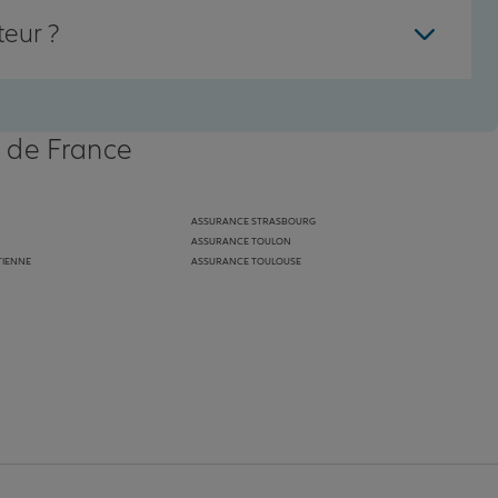
teur ?
s de France
ASSURANCE STRASBOURG
ASSURANCE TOULON
TIENNE
ASSURANCE TOULOUSE
anz
in de Allianz
ge Youtube de Allianz
ur la page Instagram de Allianz