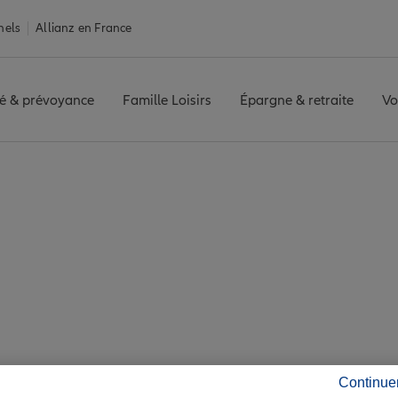
nels
Allianz en France
é & prévoyance
Famille Loisirs
Épargne & retraite
Vo
Barjols
 7 agences Allianz à 
Continue