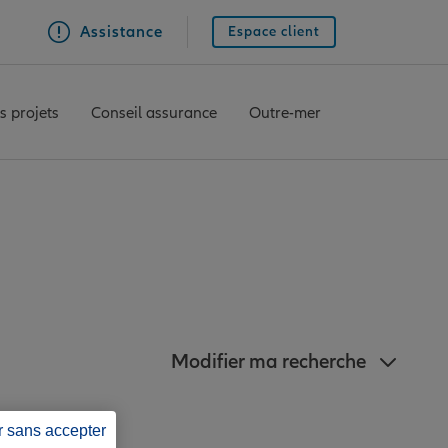
Assistance
Espace client
s projets
Conseil assurance
Outre-mer
proximité de Barjols
Modifier ma recherche
r sans accepter