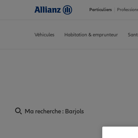
Particuliers
Profession
Véhicules
Habitation & emprunteur
Sant
Accueil
Trouver une agence Allianz
Assurance Var
Assurance 
Assurance Barjols :
Ma recherche :
Barjols