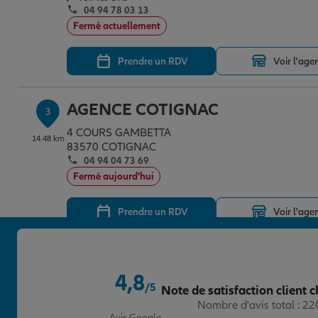
04 94 78 03 13
Fermé actuellement
Prendre un RDV
Voir l'age
AGENCE COTIGNAC
3
4 COURS GAMBETTA
14.48 km
83570 COTIGNAC
04 94 04 73 69
Fermé aujourd'hui
Prendre un RDV
Voir l'age
AGENCE BRIGNOLES
4
4,8
251 AVENUE SAINT JEAN
/5
Note de satisfaction client c
16.87 km
83170 BRIGNOLES
Note de 4.8 sur 5
Nombre d'avis total : 2
(61 avis)
Note de 4.6 sur 5
4,6
/5
Avis Google