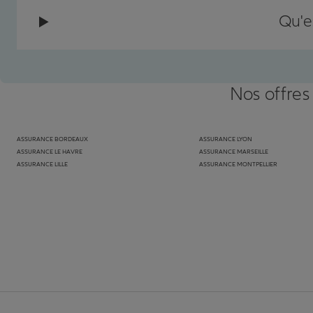
Qu'e
Nos offres
ASSURANCE BORDEAUX
ASSURANCE LYON
ASSURANCE LE HAVRE
ASSURANCE MARSEILLE
ASSURANCE LILLE
ASSURANCE MONTPELLIER