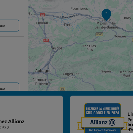
2
nce
nce
L'
Po
hez Allianz
la
20932
d’