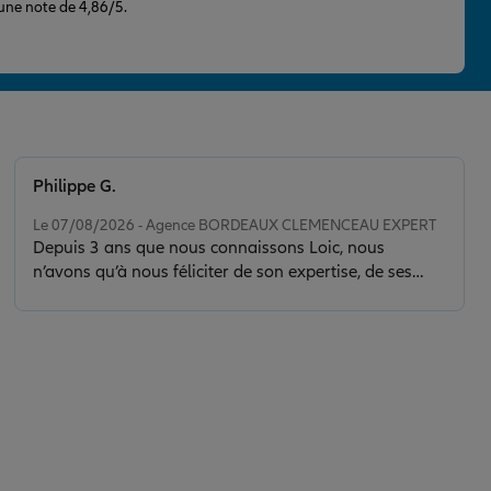
 une note de 4,86/5.
Philippe G.
Note de 5 sur 5
Le 07/08/2026 - Agence BORDEAUX CLEMENCEAU EXPERT
Depuis 3 ans que nous connaissons Loic, nous
n’avons qu’à nous féliciter de son expertise, de ses
conseils et de la clarté de son discours. Il nous a sorti
d’une situation délicate en faisant toujours preuve de
calme, de sérénité et de discernement. Son contact est
de plus très agréable.