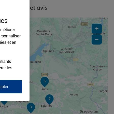
, contacts et avis
ues
+
améliorer
ersonnaliser
−
lées et en
ifiants
rer les
5
epter
6
1
3