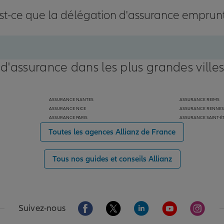
st-ce que la délégation d'assurance emprun
 d'assurance dans les plus grandes ville
ASSURANCE NANTES
ASSURANCE REIMS
ASSURANCE NICE
ASSURANCE RENNES
ASSURANCE PARIS
ASSURANCE SAINT-É
Toutes les agences Allianz de France
Tous nos guides et conseils Allianz
Aller sur la page Facebook de Allianz
Aller sur la page Twitter de Alli
Aller sur la page Linked
Aller sur la pa
Aller s
Suivez-nous