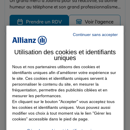
Un grand merci à Joanna pour sa réactivité, sa bonne
humeur au téléphone et son grand professionnalisme.
Mon assurance auto a été mise en place en moins de
30 minutes, avec un tarif particulièrement avantageux.
Prendre un RDV
Voir l'agence
Je recommande vivement cette agence pour la qualité
de son accompagnement et son efficacité !
Continuer sans accepter
jacques A.
Note de 5 sur 5
Utilisation des cookies et identifiants
Le 17/06/2026 - Agence BARJOLS
uniques
Accueil sympathique. Je recommande cette agence
d'assurances !
Nous et nos partenaires utilisons des cookies et
identifiants uniques afin d'améliorer votre expérience sur
Prendre un RDV
Voir l'agence
le site. Ces cookies et identifiants uniques servent à
personnaliser le contenu du site, en mesurer la
fréquentation, permettre des publicités ciblées et en
mesurer les performances.
alain g.
En cliquant sur le bouton "Accepter" vous acceptez tous
Note de 5 sur 5
les cookies et identifiants uniques. Vous pouvez aussi
Le 26/03/2026 - Agence BARJOLS
modifier vos choix à tout moment via le lien "Gérer les
Je suis très satisfait de Allianz la personne et très
cookies" accessible dans le pied de page.
compétente et très sympathique