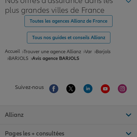
Nos offres d'assurance dans les
plus grandes villes de France
Toutes les agences Allianz de France
Tous nos guides et conseils Allianz
Accueil
Trouver une agence Allianz
Var
Barjols
BARJOLS
Avis agence BARJOLS
Aller sur la page Facebook de Allianz
Aller sur la page Twitter de All
Aller sur la page Linke
Aller sur la pa
Aller 
Suivez-nous
Allianz
Pages les + consultées