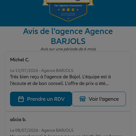
Garantie des accidents de la vie
Avis de l'agence Agence
BARJOLS
Assurance scolaire
Avis sur une période de 6 mois
Michel C.
Protection juridique
Note de 5 sur 5
Le 13/07/2026 - Agence BARJOLS
Très bien reçu à l'agence de Bajol. L'équipe est à
l'écoute et de bon conseil. L'offre de prix a été
Retraite
proposée rapidement et s'est révélée très compétitive,
sans perte de temps. Je recommande cette agence.
Prendre un RDV
Voir l'agence
Tous nos devis d'assurance
alicia b.
Note de 5 sur 5
Le 08/07/2026 - Agence BARJOLS