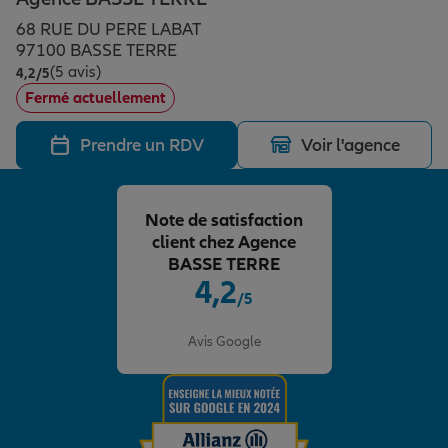
Épargne & retraite
Assurance emprunteur
Prévoyance et dépendance
Protection de la famille
68 RUE DU PERE LABAT
97100 BASSE TERRE
(5 avis)
Note de 4.2 sur 5
4,2
/5
Vos projets
Assurance animal de compagnie
Protection juridique
Plan épargne retraite
Fermé actuellement
Prendre un RDV
Voir l'agence
Conseil assurance
Assurance vie
Partir en vacances
Note de satisfaction
Outre-mer
Placements financiers
Déménager
client chez Agence
BASSE TERRE
4,2
/5
Professionnels
Investissements immobiliers
Changer de voiture
Assurance auto
Note de 4.2 sur 5
Avis Google
Allianz en France
Transmission
Départ à la retraite
Assurance habitation
Préparer l’avenir
Le Pack Famille