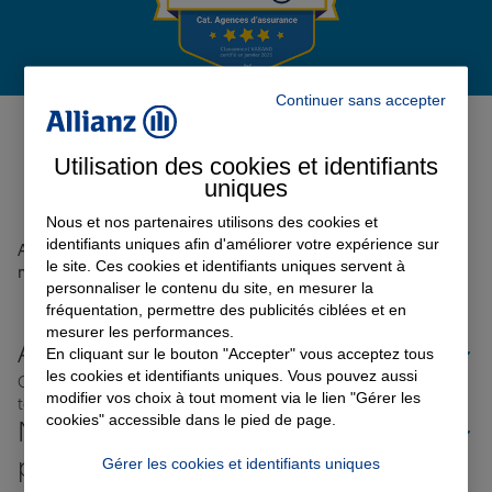
Garantie des accidents de la vie
Continuer sans accepter
Avis de l'agence Agence BASSE
TERRE
0
Assurance scolaire
Utilisation des cookies et identifiants
Avis sur une période de 6 mois
uniques
Nous et nos partenaires utilisons des cookies et
Protection juridique
identifiants uniques afin d'améliorer votre expérience sur
Aucun avis sur votre agence n'a été retrouvé pour le
le site. Ces cookies et identifiants uniques servent à
moment
personnaliser le contenu du site, en mesurer la
fréquentation, permettre des publicités ciblées et en
Retraite
mesurer les performances.
Allianz proche de chez vous
En cliquant sur le bouton "Accepter" vous acceptez tous
les cookies et identifiants uniques. Vous pouvez aussi
Où que vous soyez en France, nos agences Allianz sont
Tous nos devis d'assurance
modifier vos choix à tout moment via le lien "Gérer les
toujours près de chez vous.
cookies" accessible dans le pied de page.
Nos offres d'assurance dans les
plus grandes villes de France
Gérer les cookies et identifiants uniques