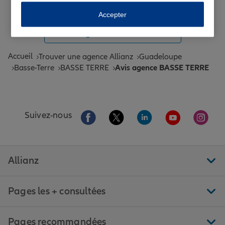
Toutes les agences Allianz de France
Accepter
Tous nos guides et conseils Allianz
Accueil
Trouver une agence Allianz
Guadeloupe
Basse-Terre
BASSE TERRE
Avis agence BASSE TERRE
Aller sur la page Facebook de Allianz
Aller sur la page Twitter de All
Aller sur la page Linke
Aller sur la pa
Aller 
Suivez-nous
Allianz
Pages les + consultées
Pages recommandées