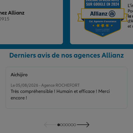
nce
L'
Po
hez Allianz
la
20915
d’
et
Derniers avis de nos agences Allianz
nce
Aichijiro
Note de 5 sur 5
Le 05/08/2026 - Agence ROCHEFORT
Très compréhensible ! Humain et efficace ! Merci
encore !
ZAC DE