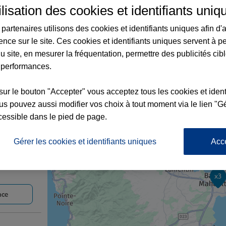
ilisation des cookies et identifiants uniq
partenaires utilisons des cookies et identifiants uniques afin d'
ence sur le site. Ces cookies et identifiants uniques servent à p
ences Allianz dans le département Guade
u site, en mesurer la fréquentation, permettre des publicités cib
 performances.
sur le bouton "Accepter" vous acceptez tous les cookies et ident
s pouvez aussi modifier vos choix à tout moment via le lien "Gé
RG SUD 2
cessible dans le pied de page.
Gérer les cookies et identifiants uniques
Acc
x3
nce