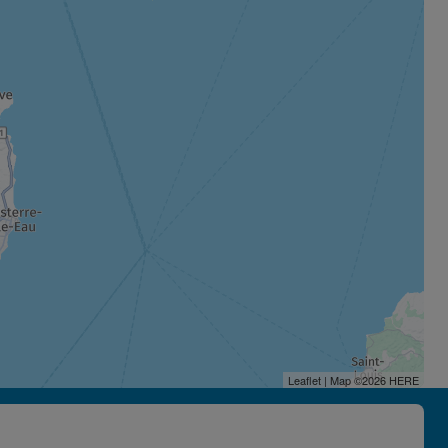
Leaflet
| Map ©2026
HERE