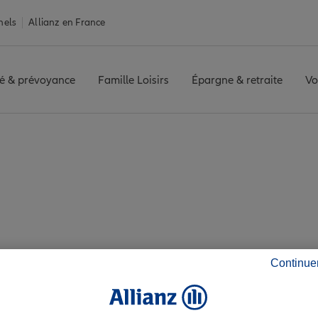
nels
Allianz en France
é & prévoyance
Famille Loisirs
Épargne & retraite
Vo
loupe : 6 agences Al
Continue