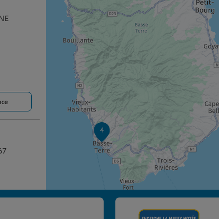
RNE
nce
4
67