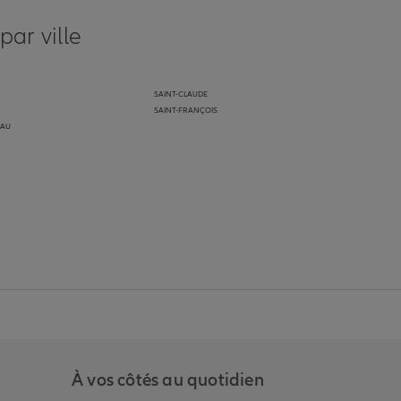
ar ville
SAINT-CLAUDE
SAINT-FRANÇOIS
EAU
anz
in de Allianz
ge Youtube de Allianz
ur la page Instagram de Allianz
À vos côtés au quotidien