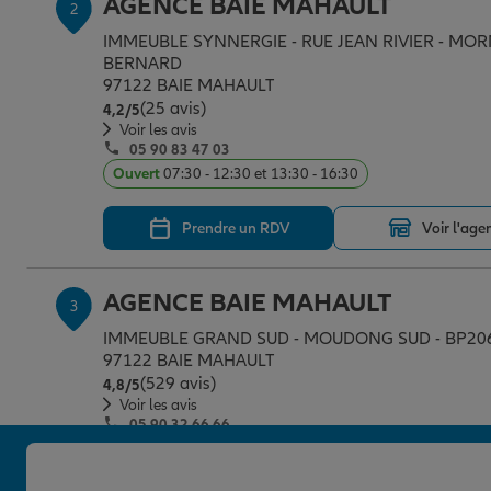
AGENCE BAIE MAHAULT
2
IMMEUBLE SYNNERGIE - RUE JEAN RIVIER - MO
BERNARD
97122 BAIE MAHAULT
(25 avis)
Note de 4.2 sur 5
4,2
/5
Voir les avis
05 90 83 47 03
Ouvert
07:30 - 12:30 et 13:30 - 16:30
Prendre un RDV
Voir l'age
AGENCE BAIE MAHAULT
3
IMMEUBLE GRAND SUD - MOUDONG SUD - BP20
97122 BAIE MAHAULT
(529 avis)
Note de 4.8 sur 5
4,8
/5
Voir les avis
05 90 32 66 66
Ouvert
07:30 - 16:45