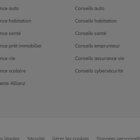
nce auto
Conseils auto
nce habitation
Conseils habitation
nce santé
Conseils santé
nce prêt immobilier
Conseils emprunteur
nce vie
Conseils assurance vie
nce scolaire
Conseils cybersécurité
ients Allianz
s légales
Sécurité
Gérer les cookies
Données personnell