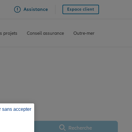
Assistance
Espace client
s projets
Conseil assurance
Outre-mer
lianz Guadeloupe
r sans accepter
Recherche
Utiliser ma position