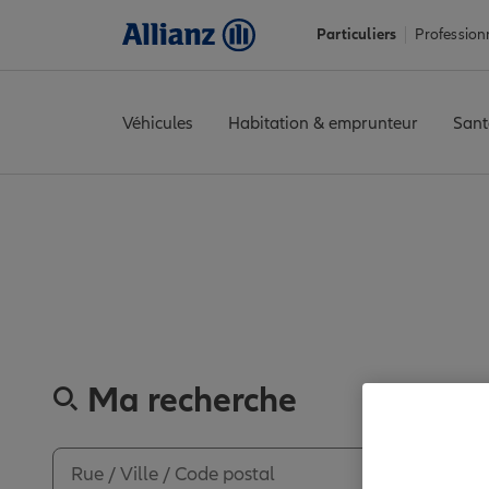
Particuliers
Profession
Véhicules
Habitation & emprunteur
Sant
Accueil
Trouver une agence Allianz
Assurance Guadeloupe
Assurance Guade
Ma recherche