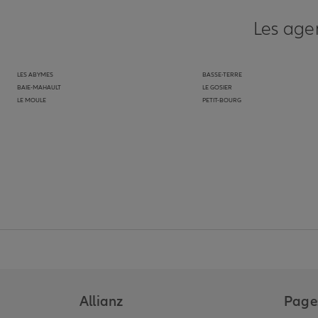
Les age
LES ABYMES
BASSE-TERRE
BAIE-MAHAULT
LE GOSIER
LE MOULE
PETIT-BOURG
Allianz
Pages