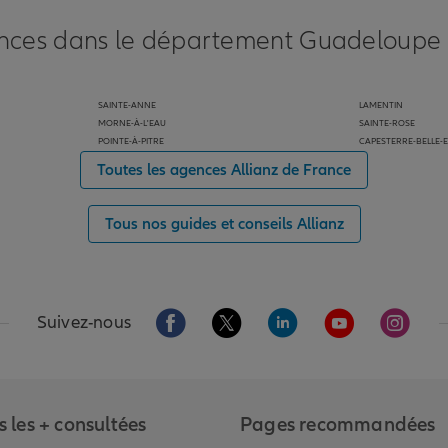
nces dans le département Guadeloupe p
SAINTE-ANNE
LAMENTIN
MORNE-À-L'EAU
SAINTE-ROSE
POINTE-À-PITRE
CAPESTERRE-BELLE-
Toutes les agences Allianz de France
Tous nos guides et conseils Allianz
Aller sur la page Facebook de Allianz
Aller sur la page Twitter de Alli
Aller sur la page Linked
Aller sur la pa
Aller s
Suivez-nous
 les + consultées
Pages recommandées