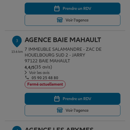
Prendre un RDV
Garantie des accidents de la vie
Voir l'agence
AGENCE BAIE MAHAULT
Assurance scolaire
3
7 IMMEUBLE SALAMANDRE - ZAC DE
13.6 km
HOUELBOURG SUD 2 - JARRY
97122 BAIE MAHAULT
Protection juridique
(35 avis)
Note de 4.4 sur 5
4,4
/5
Voir les avis
05 90 25 48 80
Retraite
Fermé actuellement
Prendre un RDV
Tous nos devis d'assurance
Voir l'agence