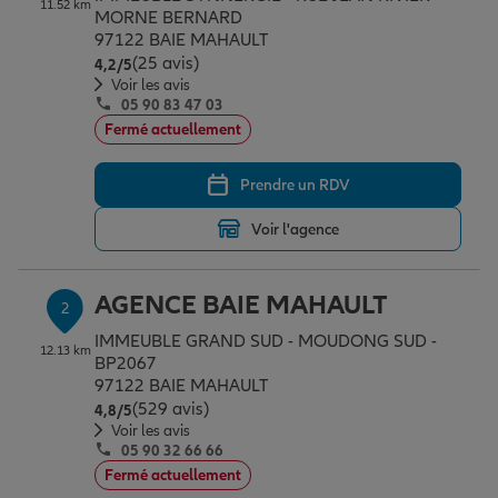
11.52 km
Épargne & retraite
Assurance emprunteur
Prévoyance et dépendance
Protection de la famille
MORNE BERNARD
97122 BAIE MAHAULT
(25 avis)
Note de 4.2 sur 5
4,2
/5
Voir les avis
Vos projets
Assurance animal de compagnie
Protection juridique
Plan épargne retraite
05 90 83 47 03
Fermé actuellement
Conseil assurance
Assurance vie
Partir en vacances
Prendre un RDV
Voir l'agence
Outre-mer
Placements financiers
Déménager
AGENCE BAIE MAHAULT
2
Professionnels
Investissements immobiliers
Changer de voiture
Assurance auto
IMMEUBLE GRAND SUD - MOUDONG SUD -
12.13 km
BP2067
97122 BAIE MAHAULT
(529 avis)
Note de 4.8 sur 5
4,8
/5
Allianz en France
Transmission
Départ à la retraite
Assurance habitation
Voir les avis
05 90 32 66 66
Fermé actuellement
Préparer l’avenir
Le Pack Famille