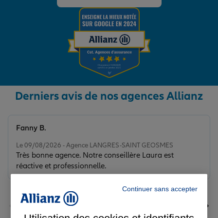
Derniers avis de nos agences Allianz
Fanny B.
Note de 5 sur 5
Le 09/08/2026 - Agence LANGRES-SAINT GEOSMES
Très bonne agence. Notre conseillère Laura est
réactive et professionnelle.
Continuer sans accepter