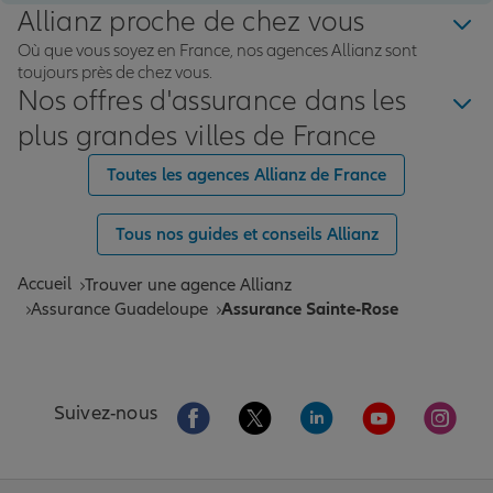
Allianz proche de chez vous
Où que vous soyez en France, nos agences Allianz sont
toujours près de chez vous.
Nos offres d'assurance dans les
plus grandes villes de France
Toutes les agences Allianz de France
Tous nos guides et conseils Allianz
Accueil
Trouver une agence Allianz
Assurance Guadeloupe
Assurance Sainte-Rose
Aller sur la page Facebook de Allianz
Aller sur la page Twitter de All
Aller sur la page Linke
Aller sur la pa
Aller 
Suivez-nous