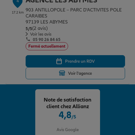
AGENCE LES ABYMES
4
903 ANTILLOPOLE – PARC D'ACTIVITES POLE
17.2 km
CARAIBES
97139 LES ABYMES
(2 avis)
Note de 5 sur 5
5
/5
Voir les avis
05 90 26 84 65
Fermé actuellement
Prendre un RDV
Voir l'agence
Note de satisfaction
client chez Allianz
4,8
/5
Note de 4.8 sur 5
Avis Google