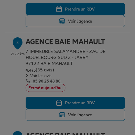
Prendre un RDV
Garantie des accidents de la vie
Voir l'agence
AGENCE BAIE MAHAULT
Assurance scolaire
3
7 IMMEUBLE SALAMANDRE - ZAC DE
21.62 km
HOUELBOURG SUD 2 - JARRY
97122 BAIE MAHAULT
Protection juridique
(35 avis)
Note de 4.4 sur 5
4,4
/5
Voir les avis
05 90 25 48 80
Retraite
Fermé aujourd'hui
Prendre un RDV
Tous nos devis d'assurance
Voir l'agence