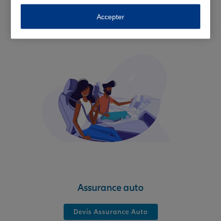
solutions d'assurance
Accepter
Assurance auto
Devis Assurance Auto