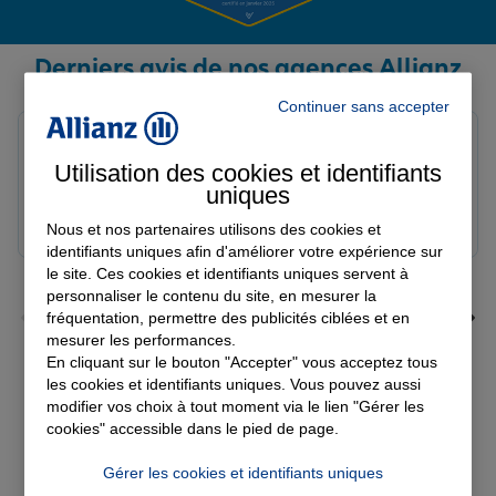
Derniers avis de nos agences Allianz
Continuer sans accepter
Yayaya M.
Note de 5 sur 5
Utilisation des cookies et identifiants
Le 07/08/2026 - Agence NANTERRE
uniques
Merci à Madi pour son écoute et ces conseils précieux.
Réactif et efficace le service impeccable
Nous et nos partenaires utilisons des cookies et
identifiants uniques afin d'améliorer votre expérience sur
le site. Ces cookies et identifiants uniques servent à
personnaliser le contenu du site, en mesurer la
fréquentation, permettre des publicités ciblées et en
mesurer les performances.
En cliquant sur le bouton "Accepter" vous acceptez tous
les cookies et identifiants uniques. Vous pouvez aussi
Voir tous les avis
modifier vos choix à tout moment via le lien "Gérer les
cookies" accessible dans le pied de page.
Découvrez nos
Gérer les cookies et identifiants uniques