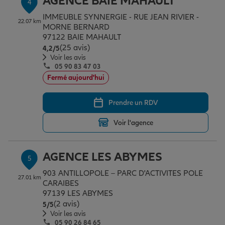
AGENCE BAIE MAHAULT
4
IMMEUBLE SYNNERGIE - RUE JEAN RIVIER -
22.07 km
MORNE BERNARD
97122 BAIE MAHAULT
(25 avis)
Note de 4.2 sur 5
4,2
/5
Voir les avis
05 90 83 47 03
Fermé aujourd'hui
Prendre un RDV
Voir l'agence
AGENCE LES ABYMES
5
903 ANTILLOPOLE – PARC D'ACTIVITES POLE
27.01 km
CARAIBES
97139 LES ABYMES
(2 avis)
Note de 5 sur 5
5
/5
Voir les avis
05 90 26 84 65