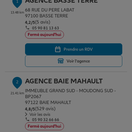
AGENCE BASSE TERRE
1
Épargne & retraite
Assurance emprunteur
Prévoyance et dépendance
Protection de la famille
68 RUE DU PERE LABAT
13.48 km
97100 BASSE TERRE
(5 avis)
Note de 4.2 sur 5
4,2
/5
Vos projets
Assurance animal de compagnie
Protection juridique
Plan épargne retraite
05 90 81 13 63
Fermé aujourd'hui
Conseil assurance
Assurance vie
Partir en vacances
Prendre un RDV
Voir l'agence
Outre-mer
Placements financiers
Déménager
AGENCE BAIE MAHAULT
2
Professionnels
Investissements immobiliers
Changer de voiture
Assurance auto
IMMEUBLE GRAND SUD - MOUDONG SUD -
21.41 km
BP2067
97122 BAIE MAHAULT
(529 avis)
Note de 4.8 sur 5
Allianz en France
Transmission
Départ à la retraite
Assurance habitation
4,8
/5
Voir les avis
05 90 32 66 66
Fermé aujourd'hui
Préparer l’avenir
Le Pack Famille