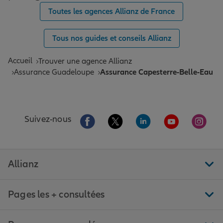
Toutes les agences Allianz de France
Tous nos guides et conseils Allianz
Accueil
Trouver une agence Allianz
Assurance Guadeloupe
Assurance Capesterre-Belle-Eau
Aller sur la page Facebook de Allianz
Aller sur la page Twitter de All
Aller sur la page Linke
Aller sur la pa
Aller 
Suivez-nous
Allianz
Pages les + consultées