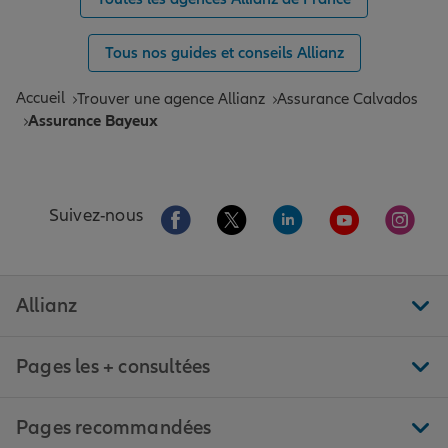
Tous nos guides et conseils Allianz
Accueil
Trouver une agence Allianz
Assurance Calvados
Assurance Bayeux
Aller sur la page Facebook de Allianz
Aller sur la page Twitter de All
Aller sur la page Linke
Aller sur la pa
Aller 
Suivez-nous
Allianz
Pages les + consultées
Pages recommandées