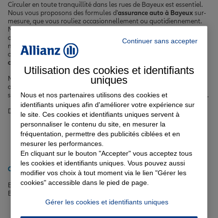
Circuler en toute tranquillité dans les rues de Bayeux est essentiel.
Nous vous proposons des formules d'
assurance auto à Bayeux
sur-
mesure, que vous rouliez occasionnellement ou quotidiennement.
Nos offres couvrent les principaux risques tels que la responsabilité
civile, le vol, l'incendie, le bris de glace ou encore les catastrophes
Continuer sans accepter
naturelles. Vous pouvez également opter pour des garanties
complémentaires comme l'assistance 0 km ou la
protection du
conducteur
.
Utilisation des cookies et identifiants
uniques
Motards et scootéristes bayeusains, nous avons aussi pensé à vous
avec nos solutions d'
assurance deux-roues
offrant des garanties
Nous et nos partenaires utilisons des cookies et
spécifiques comme l'équipement du pilote ou la protection juridique.
identifiants uniques afin d'améliorer votre expérience sur
Découvrez nos offres :
le site. Ces cookies et identifiants uniques servent à
personnaliser le contenu du site, en mesurer la
Assurance auto pour les petits rouleurs
fréquentation, permettre des publicités ciblées et en
Assurance auto pour malussé/résilié
mesurer les performances.
Assurance auto pour véhicule propre
En cliquant sur le bouton "Accepter" vous acceptez tous
Assurance auto pour voiture semi-autonome
les cookies et identifiants uniques. Vous pouvez aussi
Obtenir un tarif pour votre assurance auto à Bayeux
modifier vos choix à tout moment via le lien "Gérer les
cookies" accessible dans le pied de page.
Et pour rouler l'esprit léger dans les rues pavées du centre-ville de
Bayeux, suivez nos
conseils auto
.
Gérer les cookies et identifiants uniques