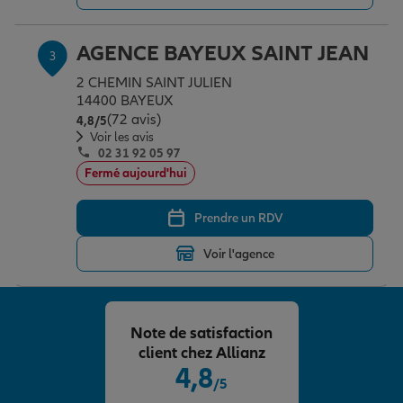
AGENCE BAYEUX SAINT JEAN
3
Garantie des accidents de la vie
2 CHEMIN SAINT JULIEN
14400 BAYEUX
(72 avis)
Note de 4.8 sur 5
4,8
/5
Assurance scolaire
Voir les avis
02 31 92 05 97
Fermé aujourd'hui
Protection juridique
Prendre un RDV
Retraite
Voir l'agence
Tous nos devis d'assurance
Note de satisfaction
client chez Allianz
4,8
/5
Note de 4.8 sur 5