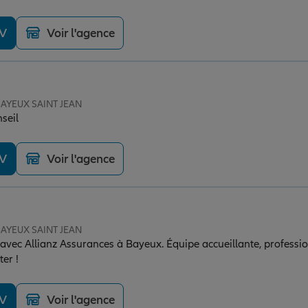
DV
Voir l'agence
 BAYEUX SAINT JEAN
nseil
DV
Voir l'agence
 BAYEUX SAINT JEAN
vec Allianz Assurances à Bayeux. Équipe accueillante, professionn
er !
DV
Voir l'agence