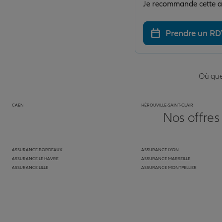
Je recommande cette a
Prendre un R
Où que 
CAEN
HÉROUVILLE-SAINT-CLAIR
Nos offres
ASSURANCE BORDEAUX
ASSURANCE LYON
ASSURANCE LE HAVRE
ASSURANCE MARSEILLE
ASSURANCE LILLE
ASSURANCE MONTPELLIER