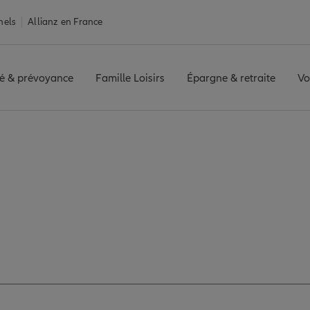
nels
Allianz en France
é & prévoyance
Famille Loisirs
Épargne & retraite
Vo
 SAINT JEAN
Avis agence BAYEUX SAINT JEAN
avis de l'agence BA