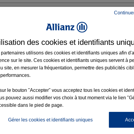
Continue
X SAINT JEAN
ilisation des cookies et identifiants uniq
LIEN
partenaires utilisons des cookies et identifiants uniques afin d'
ence sur le site. Ces cookies et identifiants uniques servent à p
u site, en mesurer la fréquentation, permettre des publicités cib
 performances.
Voir l'agence
sur le bouton "Accepter" vous acceptez tous les cookies et ident
s pouvez aussi modifier vos choix à tout moment via le lien "Gé
cessible dans le pied de page.
L'
Po
Gérer les cookies et identifiants uniques
Acc
nce BAYEUX SAINT JEAN
la
72
d’