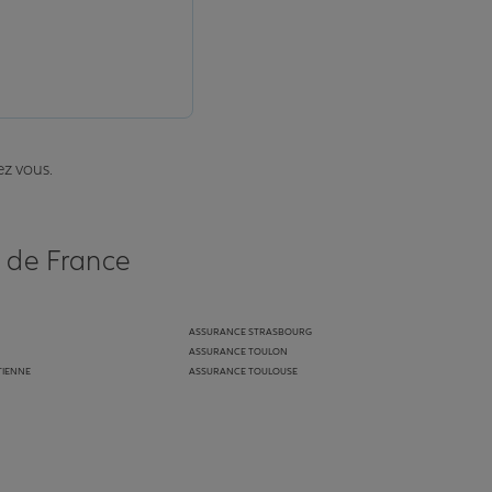
ez vous.
s de France
ASSURANCE STRASBOURG
ASSURANCE TOULON
TIENNE
ASSURANCE TOULOUSE