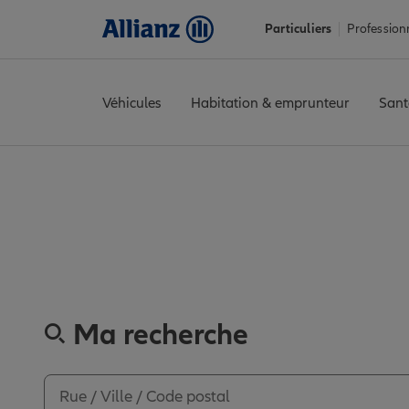
Particuliers
Profession
Véhicules
Habitation & emprunteur
Sant
Accueil
Trouver une agence Allianz
Calvados
Bayeux
BAYEUX
Découvrez les 
Ma recherche