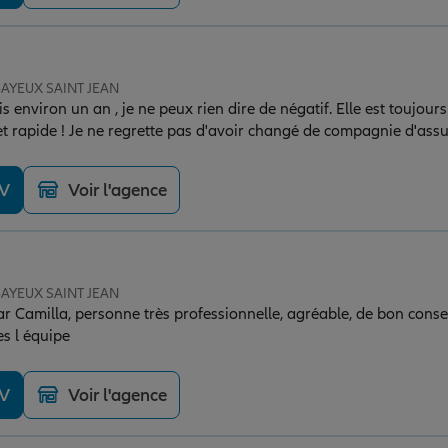
 BAYEUX SAINT JEAN
 environ un an , je ne peux rien dire de négatif. Elle est toujours
et rapide ! Je ne regrette pas d'avoir changé de compagnie d'ass
DV
Voir l'agence
 BAYEUX SAINT JEAN
r Camilla, personne très professionnelle, agréable, de bon conse
s l équipe
DV
Voir l'agence