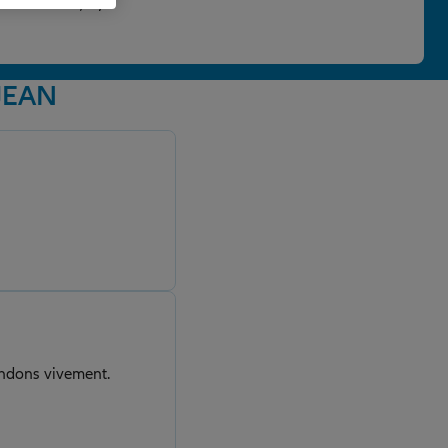
 une note de 4,86/5.
 JEAN
andons vivement.