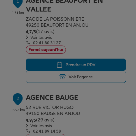
AGENCE BEAUFORT EN
1
Épargne & retraite
Assurance emprunteur
Prévoyance et dépendance
Protection de la famille
VALLEE
1.31 km
ZAC DE LA POISSONNIERE
49250 BEAUFORT EN ANJOU
Vos projets
Assurance animal de compagnie
Protection juridique
Plan épargne retraite
(17 avis)
Note de 4.7 sur 5
4,7
/5
Voir les avis
02 41 80 31 27
Conseil assurance
Assurance vie
Partir en vacances
Fermé aujourd'hui
Prendre un RDV
Outre-mer
Placements financiers
Déménager
Voir l'agence
Professionnels
Investissements immobiliers
Changer de voiture
Assurance auto
AGENCE BAUGE
2
52 RUE VICTOR HUGO
13.92 km
Allianz en France
Transmission
Départ à la retraite
Assurance habitation
49150 BAUGE EN ANJOU
(29 avis)
Note de 4.9 sur 5
4,9
/5
Voir les avis
02 41 89 14 58
Préparer l’avenir
Le Pack Famille