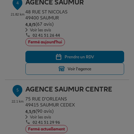
AGENCE SAUMUR
4
48 RUE ST NICOLAS
21.82 km
49400 SAUMUR
(67 avis)
Note de 4.8 sur 5
4,8
/5
Voir les avis
02 41 51 26 44
Fermé aujourd'hui
Prendre un RDV
Voir l'agence
AGENCE SAUMUR CENTRE
5
75 RUE D'ORLEANS
22.1 km
49415 SAUMUR CEDEX
(90 avis)
Note de 4.5 sur 5
4,5
/5
Voir les avis
02 41 51 29 96
Fermé actuellement