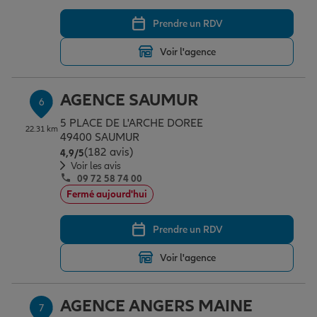
Prendre un RDV
Voir l'agence
AGENCE SAUMUR
6
5 PLACE DE L'ARCHE DOREE
22.31 km
49400 SAUMUR
(182 avis)
Note de 4.9 sur 5
4,9
/5
Voir les avis
09 72 58 74 00
Fermé aujourd'hui
Prendre un RDV
Voir l'agence
AGENCE ANGERS MAINE
7