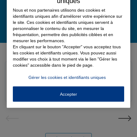
uniques
Nous et nos partenaires utilisons des cookies et
identifiants uniques afin d'améliorer votre expérience sur
le site. Ces cookies et identifiants uniques servent à
personnaliser le contenu du site, en mesurer la
fréquentation, permettre des publicités ciblées et en
mesurer les performances.
En cliquant sur le bouton "Accepter" vous acceptez tous
Derniers avis de nos agences Allianz
les cookies et identifiants uniques. Vous pouvez aussi
modifier vos choix à tout moment via le lien "Gérer les
cookies" accessible dans le pied de page.
Yayaya M.
Note de 5 sur 5
Gérer les cookies et identifiants uniques
Le 07/08/2026 - Agence NANTERRE
Merci à Madi pour son écoute et ces conseils précieux.
Réactif et efficace le service impeccable
Accepter