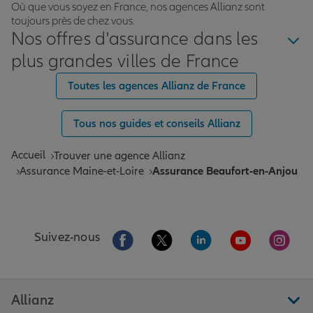
Où que vous soyez en France, nos agences Allianz sont
toujours près de chez vous.
Nos offres d'assurance dans les
plus grandes villes de France
Toutes les agences Allianz de France
Tous nos guides et conseils Allianz
Accueil
Trouver une agence Allianz
Assurance Maine-et-Loire
Assurance Beaufort-en-Anjou
Aller sur la page Facebook de Allianz
Aller sur la page Twitter de All
Aller sur la page Linke
Aller sur la pa
Aller 
Suivez-nous
Allianz