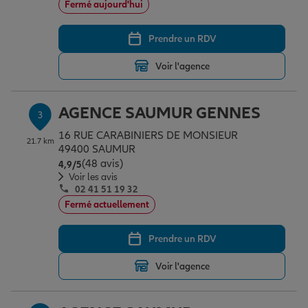
Fermé aujourd'hui
Prendre un RDV
Garantie des accidents de la vie
Voir l'agence
Assurance scolaire
AGENCE SAUMUR GENNES
3
16 RUE CARABINIERS DE MONSIEUR
21.7 km
Protection juridique
49400 SAUMUR
(48 avis)
Note de 4.9 sur 5
4,9
/5
Voir les avis
02 41 51 19 32
Retraite
Fermé actuellement
Prendre un RDV
Tous nos devis d'assurance
Voir l'agence