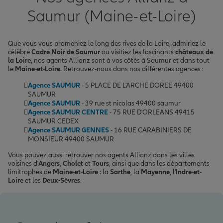
Saumur (Maine-et-Loire)
Que vous vous promeniez le long des rives de la Loire, admiriez le
célèbre
Cadre Noir de Saumur
ou visitiez les fascinants
châteaux de
la Loire
, nos agents Allianz sont à vos côtés à Saumur et dans tout
le
Maine-et-Loire
. Retrouvez-nous dans nos différentes agences :
Agence SAUMUR
- 5 PLACE DE L'ARCHE DOREE 49400
SAUMUR
Agence SAUMUR
- 39 rue st nicolas 49400 saumur
Agence SAUMUR CENTRE
- 75 RUE D'ORLEANS 49415
SAUMUR CEDEX
Agence SAUMUR GENNES
- 16 RUE CARABINIERS DE
MONSIEUR 49400 SAUMUR
Vous pouvez aussi retrouver nos agents Allianz dans les villes
voisines d'
Angers
,
Cholet
et
Tours
, ainsi que dans les départements
limitrophes de
Maine-et-Loire
: la
Sarthe
, la
Mayenne
, l'
Indre-et-
Loire
et les
Deux-Sèvres
.