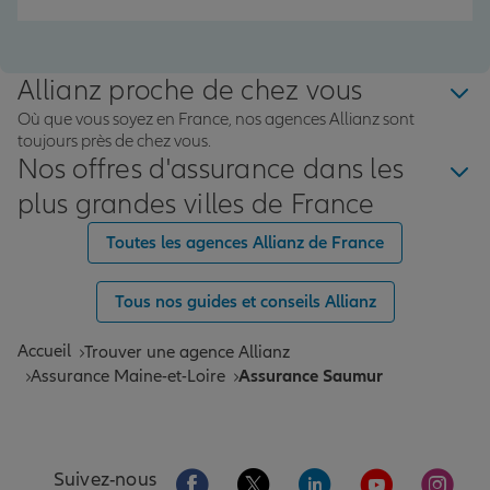
Allianz proche de chez vous
Où que vous soyez en France, nos agences Allianz sont
toujours près de chez vous.
Nos offres d'assurance dans les
plus grandes villes de France
Toutes les agences Allianz de France
Tous nos guides et conseils Allianz
Accueil
Trouver une agence Allianz
Assurance Maine-et-Loire
Assurance Saumur
Aller sur la page Facebook de Allianz
Aller sur la page Twitter de All
Aller sur la page Linke
Aller sur la pa
Aller 
Suivez-nous