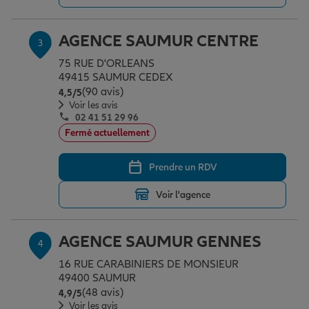
AGENCE SAUMUR CENTRE
3
Garantie des accidents de la vie
75 RUE D'ORLEANS
49415 SAUMUR CEDEX
(90 avis)
Note de 4.5 sur 5
4,5
/5
Assurance scolaire
Voir les avis
02 41 51 29 96
Fermé actuellement
Protection juridique
Prendre un RDV
Retraite
Voir l'agence
AGENCE SAUMUR GENNES
4
Tous nos devis d'assurance
16 RUE CARABINIERS DE MONSIEUR
49400 SAUMUR
(48 avis)
Note de 4.9 sur 5
4,9
/5
Voir les avis