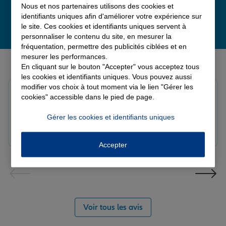
Nous et nos partenaires utilisons des cookies et
identifiants uniques afin d'améliorer votre expérience sur
le site. Ces cookies et identifiants uniques servent à
personnaliser le contenu du site, en mesurer la
fréquentation, permettre des publicités ciblées et en
mesurer les performances.
Derniers avis de nos agences Allianz
En cliquant sur le bouton "Accepter" vous acceptez tous
les cookies et identifiants uniques. Vous pouvez aussi
modifier vos choix à tout moment via le lien "Gérer les
louna p.
cookies" accessible dans le pied de page.
Note de 5 sur 5
Le 06/08/2026 - Agence SOURDEVAL
Gérer les cookies et identifiants uniques
Accepter
Voir tous les avis