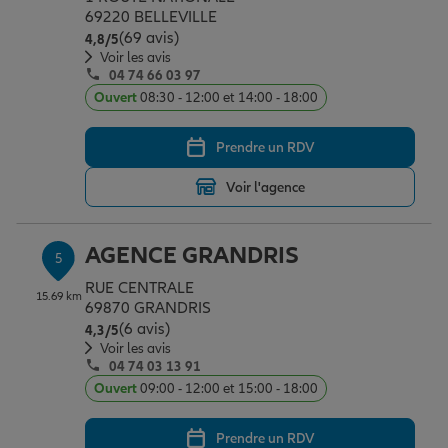
69220 BELLEVILLE
(69 avis)
Note de 4.8 sur 5
4,8
/5
Voir les avis
04 74 66 03 97
Ouvert
08:30 - 12:00 et 14:00 - 18:00
Prendre un RDV
Voir l'agence
AGENCE GRANDRIS
5
RUE CENTRALE
15.69 km
69870 GRANDRIS
(6 avis)
Note de 4.3 sur 5
4,3
/5
Voir les avis
04 74 03 13 91
Ouvert
09:00 - 12:00 et 15:00 - 18:00
Prendre un RDV