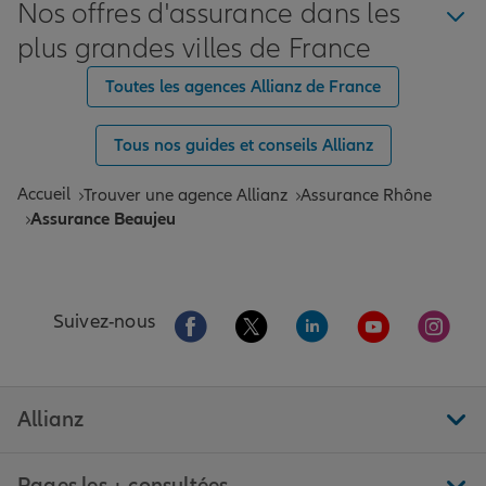
Nos offres d'assurance dans les
plus grandes villes de France
Toutes les agences Allianz de France
Tous nos guides et conseils Allianz
Accueil
Trouver une agence Allianz
Assurance Rhône
Assurance Beaujeu
Aller sur la page Facebook de Allianz
Aller sur la page Twitter de All
Aller sur la page Linke
Aller sur la pa
Aller 
Suivez-nous
Allianz