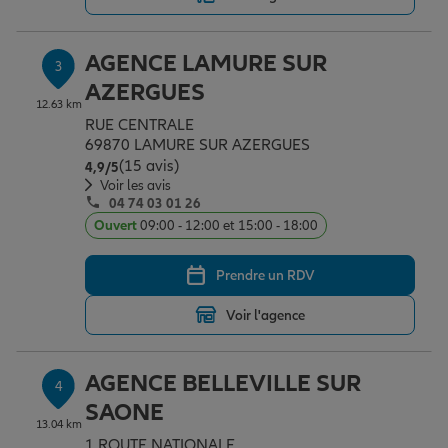
AGENCE LAMURE SUR
Garantie des accidents de la vie
3
AZERGUES
12.63 km
RUE CENTRALE
Assurance scolaire
69870 LAMURE SUR AZERGUES
(15 avis)
Note de 4.9 sur 5
4,9
/5
Voir les avis
04 74 03 01 26
Protection juridique
Ouvert
09:00 - 12:00 et 15:00 - 18:00
Prendre un RDV
Retraite
Voir l'agence
Tous nos devis d'assurance
AGENCE BELLEVILLE SUR
4
SAONE
13.04 km
1 ROUTE NATIONALE