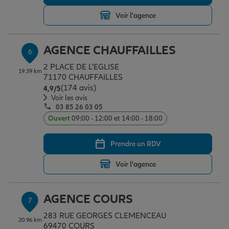
Voir l'agence
AGENCE CHAUFFAILLES
6
2 PLACE DE L'EGLISE
19.39 km
71170 CHAUFFAILLES
(174 avis)
Note de 4.9 sur 5
4,9
/5
Voir les avis
03 85 26 03 05
Ouvert
09:00 - 12:00 et 14:00 - 18:00
Prendre un RDV
Voir l'agence
AGENCE COURS
7
283 RUE GEORGES CLEMENCEAU
20.96 km
69470 COURS