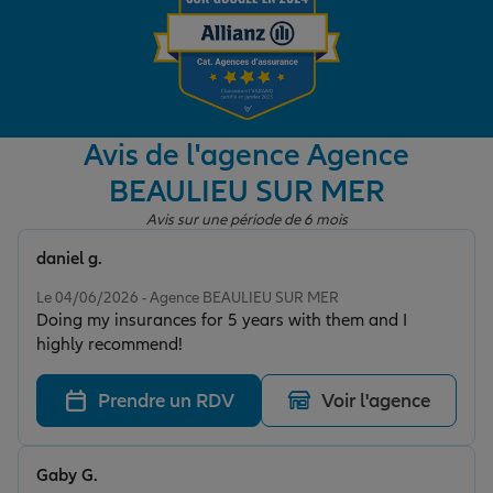
Garantie des accidents de la vie
Avis de l'agence Agence
Assurance scolaire
BEAULIEU SUR MER
Avis sur une période de 6 mois
Protection juridique
daniel g.
Note de 5 sur 5
Le 04/06/2026 - Agence BEAULIEU SUR MER
Retraite
Doing my insurances for 5 years with them and I
highly recommend!
Tous nos devis d'assurance
Prendre un RDV
Voir l'agence
Gaby G.