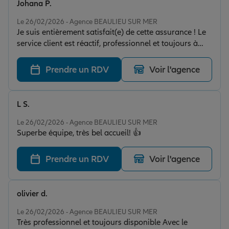
Johana P.
Note de 5 sur 5
Le 26/02/2026 - Agence BEAULIEU SUR MER
Je suis entièrement satisfait(e) de cette assurance ! Le
service client est réactif, professionnel et toujours à
l’écoute. Les démarches sont simples et rapides, et j’ai
été parfaitement accompagné(e) lors de ma demande.
Prendre un RDV
Voir l'agence
Les conseillers prennent le temps d’expliquer
clairement les garanties et proposent des solutions
adaptées à mes besoins.
L S.
Note de 5 sur 5
Le 26/02/2026 - Agence BEAULIEU SUR MER
Superbe équipe, très bel accueil! 👍
Prendre un RDV
Voir l'agence
olivier d.
Note de 5 sur 5
Le 26/02/2026 - Agence BEAULIEU SUR MER
Très professionnel et toujours disponible Avec le