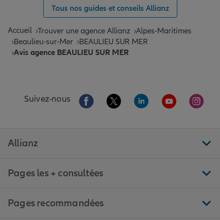
Tous nos guides et conseils Allianz
Accueil
Trouver une agence Allianz
Alpes-Maritimes
Beaulieu-sur-Mer
BEAULIEU SUR MER
Avis agence BEAULIEU SUR MER
Aller sur la page Facebook de Allianz
Aller sur la page Twitter de All
Aller sur la page Linke
Aller sur la pa
Aller 
Suivez-nous
Allianz
Pages les + consultées
Pages recommandées