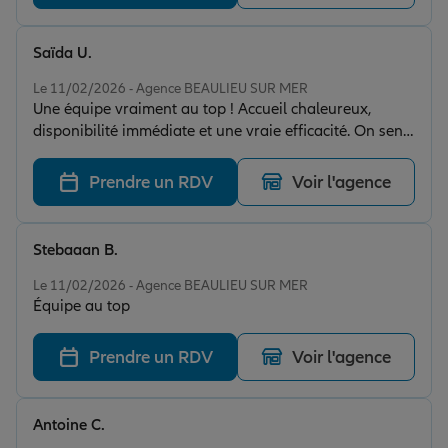
Saïda U.
Note de 5 sur 5
Le 11/02/2026 - Agence BEAULIEU SUR MER
Une équipe vraiment au top ! Accueil chaleureux,
disponibilité immédiate et une vraie efficacité. On sent
des personnes qui maîtrisent parfaitement leur métier.
C’est rassurant d’avoir affaire à des professionnels
Prendre un RDV
Voir l'agence
aussi impliqués. Je recommande à 100 %.
Stebaaan B.
Note de 5 sur 5
Le 11/02/2026 - Agence BEAULIEU SUR MER
Équipe au top
Prendre un RDV
Voir l'agence
Antoine C.
Note de 5 sur 5