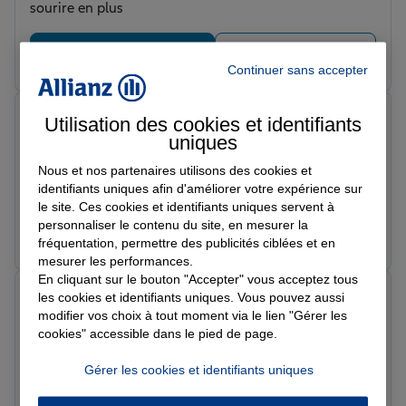
sourire en plus
Prendre un RDV
Voir l'agence
Continuer sans accepter
Fabrice D.
Utilisation des cookies et identifiants
Note de 5 sur 5
uniques
Le 25/02/2026 - Agence BEAULIEU SUR MER
Equipe au top, prise en charge de mon petit sinistre en
Nous et nos partenaires utilisons des cookies et
5 mns, tarif très compétitifs en comparaison de
identifiants uniques afin d'améliorer votre expérience sur
certaines mutuelles d assurance A bientôt l équipe
le site. Ces cookies et identifiants uniques servent à
personnaliser le contenu du site, en mesurer la
Prendre un RDV
Voir l'agence
fréquentation, permettre des publicités ciblées et en
mesurer les performances.
En cliquant sur le bouton "Accepter" vous acceptez tous
Almantas N.
les cookies et identifiants uniques. Vous pouvez aussi
Note de 5 sur 5
modifier vos choix à tout moment via le lien "Gérer les
Le 25/02/2026 - Agence BEAULIEU SUR MER
cookies" accessible dans le pied de page.
Super!!!! Service magnifique !!!!
Gérer les cookies et identifiants uniques
Prendre un RDV
Voir l'agence