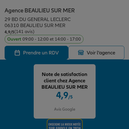
Épargne & retraite
Assurance emprunteur
Prévoyance et dépendance
Protection de la famille
Agence BEAULIEU SUR MER
29 BD DU GENERAL LECLERC
Vos projets
Assurance animal de compagnie
Protection juridique
Plan épargne retraite
06310 BEAULIEU SUR MER
(141 avis)
Note de 4.9 sur 5
4,9
/5
Ouvert
09:00 - 12:00 et 14:00 - 17:00
Conseil assurance
Assurance vie
Partir en vacances
Prendre un RDV
Voir l'agence
Outre-mer
Placements financiers
Déménager
Note de satisfaction
client chez Agence
Professionnels
Investissements immobiliers
Changer de voiture
Assurance auto
BEAULIEU SUR MER
4,9
/5
Note de 4.9 sur 5
Allianz en France
Transmission
Départ à la retraite
Assurance habitation
Avis Google
Préparer l’avenir
Le Pack Famille