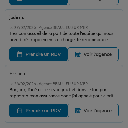
jade m.
Note de 5 sur 5
Le 27/02/2026 - Agence BEAULIEU SUR MER
Très bon accueil de la part de toute l’équipe qui nous
prend très rapidement en charge. Je recommande
vivement !
Prendre un RDV
Voir l'agence
Hristina I.
Note de 5 sur 5
Le 26/02/2026 - Agence BEAULIEU SUR MER
Bonjour, J’ai étais assez inquiet et dans le fou par
rapport a mon assurance donc j’ai appelé pour clarifier
tout cela . Je suis tombé sur la jeune dame Elene qui a
su me répondre a toute mes questions avec exactitude
Prendre un RDV
Voir l'agence
et délicatesse c’était simple rapide et efficace. Grand
merci à elle de toute ces réponses et son efficacité.