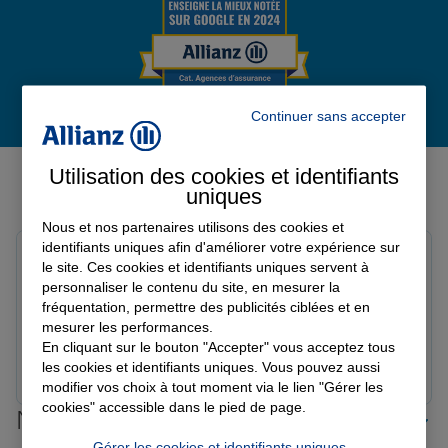
Garantie des accidents de la vie
Continuer sans accepter
Assurance scolaire
Avis de l'agence Agence
Utilisation des cookies et identifiants
BELLEVILLE SUR MEUSE
uniques
Protection juridique
Avis sur une période de 6 mois
Nous et nos partenaires utilisons des cookies et
identifiants uniques afin d'améliorer votre expérience sur
Melard V.
le site. Ces cookies et identifiants uniques servent à
Note de 5 sur 5
Retraite
personnaliser le contenu du site, en mesurer la
Le 07/07/2026 - Agence BELLEVILLE SUR MEUSE
fréquentation, permettre des publicités ciblées et en
Une bonne agence
mesurer les performances.
En cliquant sur le bouton "Accepter" vous acceptez tous
Tous nos devis d'assurance
Prendre un RDV
Voir l'agence
les cookies et identifiants uniques. Vous pouvez aussi
modifier vos choix à tout moment via le lien "Gérer les
cookies" accessible dans le pied de page.
Nos offres d'assurance dans les
Gérer les cookies et identifiants uniques