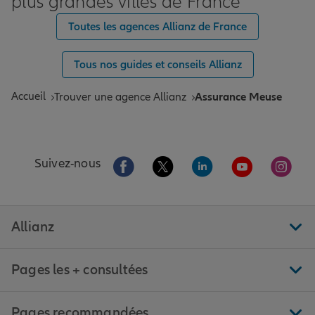
plus grandes villes de France
Toutes les agences Allianz de France
Tous nos guides et conseils Allianz
Accueil
Trouver une agence Allianz
Assurance Meuse
Aller sur la page Facebook de Allianz
Aller sur la page Twitter de All
Aller sur la page Linke
Aller sur la pa
Aller 
Suivez-nous
Allianz
Pages les + consultées
Pages recommandées