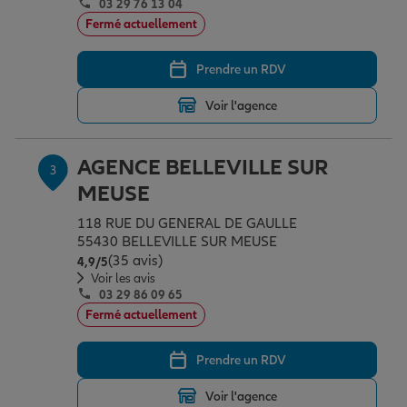
03 29 76 13 04
Fermé actuellement
Garantie des accidents de la vie
Prendre un RDV
Voir l'agence
Assurance scolaire
AGENCE BELLEVILLE SUR
3
MEUSE
Protection juridique
118 RUE DU GENERAL DE GAULLE
55430 BELLEVILLE SUR MEUSE
Retraite
(35 avis)
Note de 4.9 sur 5
4,9
/5
Voir les avis
03 29 86 09 65
Fermé actuellement
Tous nos devis d'assurance
Prendre un RDV
Voir l'agence