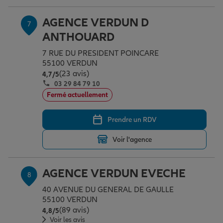
AGENCE VERDUN D
7
ANTHOUARD
7 RUE DU PRESIDENT POINCARE
55100 VERDUN
(23 avis)
Note de 4.7 sur 5
4,7
/5
03 29 84 79 10
Fermé actuellement
Prendre un RDV
Voir l'agence
AGENCE VERDUN EVECHE
8
40 AVENUE DU GENERAL DE GAULLE
55100 VERDUN
(89 avis)
Note de 4.8 sur 5
4,8
/5
Voir les avis