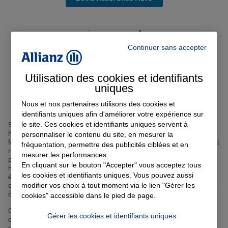
Continuer sans accepter
Nos offres d'assurance en
Utilisation des cookies et identifiants
uniques
Meuse
Nous et nos partenaires utilisons des cookies et
identifiants uniques afin d'améliorer votre expérience sur
le site. Ces cookies et identifiants uniques servent à
Située dans le Grand Est, la
Meuse
est un département riche en
histoire et en patrimoine. Des champs de bataille de Verdun aux
personnaliser le contenu du site, en mesurer la
fortifications de Vauban à Montmédy, en passant par le Parc naturel
fréquentation, permettre des publicités ciblées et en
régional de Lorraine, la Meuse offre une grande diversité de
mesurer les performances.
paysages et d'activités. Avec une population d'environ 190 000
En cliquant sur le bouton "Accepter" vous acceptez tous
habitants, le département est principalement rural, mais compte
les cookies et identifiants uniques. Vous pouvez aussi
également des villes dynamiques comme Bar-le-Duc, préfecture du
modifier vos choix à tout moment via le lien "Gérer les
département, et Verdun, célèbre pour sa citadelle et son histoire liée
à la Première Guerre mondiale.
cookies" accessible dans le pied de page.
Chez Allianz, nous sommes fiers de proposer nos services
Gérer les cookies et identifiants uniques
d'
assurance
aux Meusiens depuis de nombreuses années. Que vous