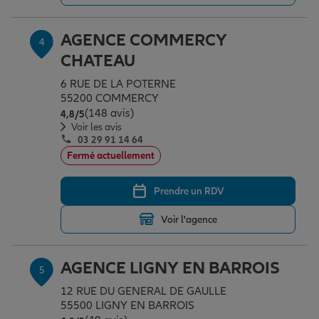
AGENCE COMMERCY
4
CHATEAU
6 RUE DE LA POTERNE
55200 COMMERCY
(148 avis)
Note de 4.8 sur 5
4,8
/5
Voir les avis
03 29 91 14 64
Fermé actuellement
Prendre un RDV
Voir l'agence
AGENCE LIGNY EN BARROIS
5
12 RUE DU GENERAL DE GAULLE
55500 LIGNY EN BARROIS