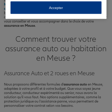
soyez à la recherche d'une
assurance auto
, d'une
assurance
habitation
, d'une
assurance prêt immobilier
ou d'une
Accepter
complémentaire santé
, nous avons les solutions adaptées à vos
besoins. Nos agents, répartis dans les principales villes du
département comme Bar-le-Duc et Verdun, sont à votre écoute pour
vous conseiller et vous accompagner dans le choix de votre
assurance en Meuse
.
Comment trouver votre
assurance auto ou habitation
en Meuse ?
Assurance Auto et 2 roues en Meuse
Nous proposons différentes formules d'
assurance auto
en Meuse,
adaptées à votre profil et à votre budget. Que vous soyez jeune
conducteur, conducteur expérimenté ou senior, nous avons la
solution qu'il vous faut. Nos options supplémentaires, comme la
protection juridique ou l'assistance panne, vous permettent de
personnaliser votre contrat selon vos besoins.