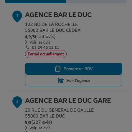
Épargne & retraite
Assurance emprunteur
Prévoyance et dépendance
Protection de la famille
AGENCE BAR LE DUC
1
122 BD DE LA ROCHELLE
Vos projets
Assurance animal de compagnie
Protection juridique
Plan épargne retraite
55002 BAR LE DUC CEDEX
(123 avis)
Note de 4.9 sur 5
4,9
/5
Voir les avis
Conseil assurance
Assurance vie
Partir en vacances
03 29 45 15 11
Fermé actuellement
Outre-mer
Placements financiers
Déménager
Prendre un RDV
Voir l'agence
Professionnels
Investissements immobiliers
Changer de voiture
Assurance auto
AGENCE BAR LE DUC GARE
2
Allianz en France
Transmission
Départ à la retraite
Assurance habitation
20 RUE DU GENERAL DE GAULLE
55000 BAR LE DUC
(227 avis)
Note de 5 sur 5
5
/5
Voir les avis
Préparer l’avenir
Le Pack Famille