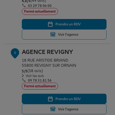
(49 avis)
Note de 4.8 sur 5
4,8
/5
03 29 78 06 00
Fermé actuellement
Prendre un RDV
Voir l'agence
AGENCE REVIGNY
6
18 RUE ARISTIDE BRIAND
55800 REVIGNY SUR ORNAIN
(38 avis)
Note de 5 sur 5
5
/5
Voir les avis
09 78 31 81 56
Fermé actuellement
Prendre un RDV
Voir l'agence