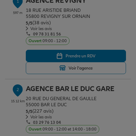
AGENCE REVIGNY
1
Épargne & retraite
Assurance emprunteur
Prévoyance et dépendance
Protection de la famille
18 RUE ARISTIDE BRIAND
597 m
55800 REVIGNY SUR ORNAIN
(38 avis)
Note de 5 sur 5
5
/5
Vos projets
Assurance animal de compagnie
Protection juridique
Plan épargne retraite
Voir les avis
09 78 31 81 56
Ouvert
09:00 - 12:00
Conseil assurance
Assurance vie
Partir en vacances
Prendre un RDV
Voir l'agence
Outre-mer
Placements financiers
Déménager
AGENCE BAR LE DUC GARE
2
Professionnels
Investissements immobiliers
Changer de voiture
Assurance auto
20 RUE DU GENERAL DE GAULLE
15.12 km
55000 BAR LE DUC
(227 avis)
Note de 5 sur 5
5
/5
Allianz en France
Transmission
Départ à la retraite
Assurance habitation
Voir les avis
03 29 76 13 04
Ouvert
09:00 - 12:00 et 14:00 - 18:00
Préparer l’avenir
Le Pack Famille