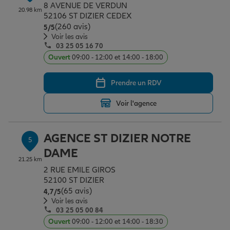
8 AVENUE DE VERDUN
20.98 km
52106 ST DIZIER CEDEX
(260 avis)
Note de 5 sur 5
5
/5
Voir les avis
03 25 05 16 70
Ouvert
09:00 - 12:00 et 14:00 - 18:00
Prendre un RDV
Voir l'agence
AGENCE ST DIZIER NOTRE
5
DAME
21.25 km
2 RUE EMILE GIROS
52100 ST DIZIER
(65 avis)
Note de 4.7 sur 5
4,7
/5
Voir les avis
03 25 05 00 84
Ouvert
09:00 - 12:00 et 14:00 - 18:30