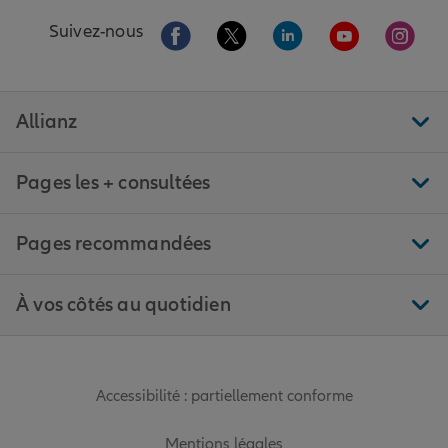
Aller sur la page Facebook de Allianz
Aller sur la page Twitter de All
Aller sur la page Linke
Aller sur la pa
Aller 
Suivez-nous
Allianz
Pages les + consultées
Pages recommandées
À vos côtés au quotidien
Accessibilité : partiellement conforme
Mentions légales