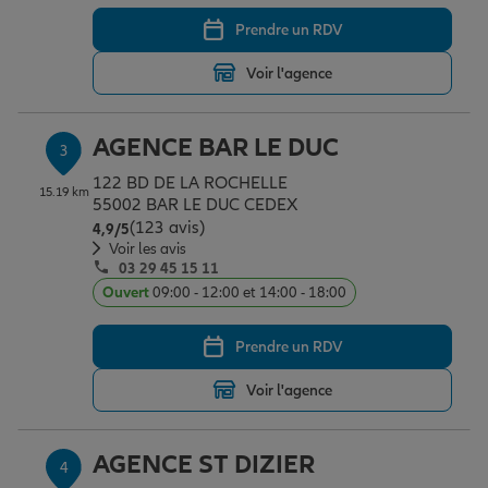
Prendre un RDV
Garantie des accidents de la vie
Voir l'agence
AGENCE BAR LE DUC
Assurance scolaire
3
122 BD DE LA ROCHELLE
15.19 km
55002 BAR LE DUC CEDEX
(123 avis)
Note de 4.9 sur 5
Protection juridique
4,9
/5
Voir les avis
03 29 45 15 11
Ouvert
09:00 - 12:00 et 14:00 - 18:00
Retraite
Prendre un RDV
Tous nos devis d'assurance
Voir l'agence
AGENCE ST DIZIER
4