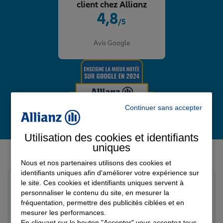
client chez Allianz
4,8
/5
Note de 4.8 sur 5
Avis Google
Continuer sans accepter
Utilisation des cookies et identifiants
uniques
Derniers avis de nos agences Allianz
Nous et nos partenaires utilisons des cookies et
identifiants uniques afin d'améliorer votre expérience sur
Yori A.
le site. Ces cookies et identifiants uniques servent à
Note de 5 sur 5
personnaliser le contenu du site, en mesurer la
Le 05/08/2026 - Agence FORT DE FRANCE
fréquentation, permettre des publicités ciblées et en
mesurer les performances.
En cliquant sur le bouton "Accepter" vous acceptez tous