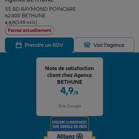
Épargne & retraite
Assurance emprunteur
Prévoyance et dépendance
Protection de la famille
55 BD RAYMOND POINCARE
62400 BETHUNE
(148 avis)
Note de 4.9 sur 5
4,9
/5
Vos projets
Assurance animal de compagnie
Protection juridique
Plan épargne retraite
Fermé actuellement
Prendre un RDV
Voir l'agence
Conseil assurance
Assurance vie
Partir en vacances
Note de satisfaction
Outre-mer
Placements financiers
Déménager
client chez Agence
BETHUNE
4,9
/5
Professionnels
Investissements immobiliers
Changer de voiture
Assurance auto
Note de 4.9 sur 5
Avis Google
Allianz en France
Transmission
Départ à la retraite
Assurance habitation
Préparer l’avenir
Le Pack Famille