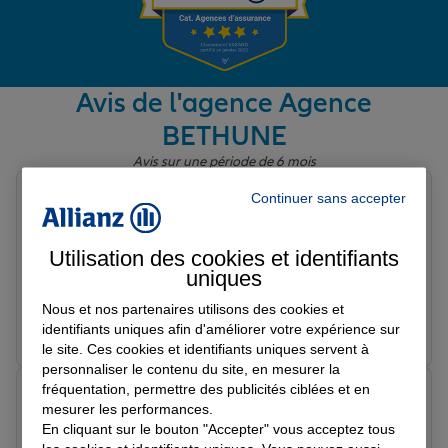
Garantie des accidents de la vie
Avis de l'agence Agence
BETHUNE
Assurance scolaire
Avis sur une période de 6 mois
Sébastien D.
Continuer sans accepter
Protection juridique
Note de 5 sur 5
Le 10/03/2026 - Agence BETHUNE
Une équipe au top, un vrai suivi et soutien, une vraie
Utilisation des cookies et identifiants
assurance humaine
uniques
Retraite
Nous et nos partenaires utilisons des cookies et
Prendre un RDV
Voir l'agence
identifiants uniques afin d'améliorer votre expérience sur
le site. Ces cookies et identifiants uniques servent à
Tous nos devis d'assurance
personnaliser le contenu du site, en mesurer la
fréquentation, permettre des publicités ciblées et en
Fabrice C.
mesurer les performances.
Note de 5 sur 5
En cliquant sur le bouton "Accepter" vous acceptez tous
Le 27/02/2026 - Agence BETHUNE