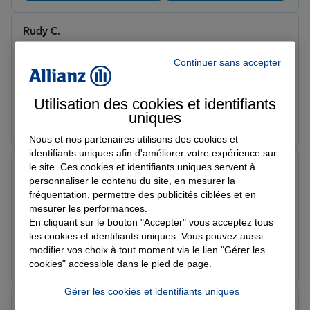
Rudy C.
Note de 5 sur 5
Le 13/06/2026 - Agence FACTURE BIGANOS
Continuer sans accepter
Super expérience dans cet agence à taille humaine où
on tombe sur des personnes qui cherchent à nous
aider au mieux ! Je recommande complètement Merci
Utilisation des cookies et identifiants
beaucoup à Surya pour son professionnalisme et sa
uniques
Prendre un RDV
Voir l'agence
disponibilité ! Et merci également à Alienor pour pour
Nous et nos partenaires utilisons des cookies et
les mises en relations et prises de contact ! Super
identifiants uniques afin d'améliorer votre expérience sur
agence super équipe 🙏🏼 dommage qu’on ne puisse
vanessa l.
le site. Ces cookies et identifiants uniques servent à
mettre que 5
Note de 5 sur 5
personnaliser le contenu du site, en mesurer la
Le 04/06/2026 - Agence FACTURE BIGANOS
fréquentation, permettre des publicités ciblées et en
Depuis l'arrivée de M. Gomes, le cabinet a vraiment
mesurer les performances.
gagné en dynamisme. Équipe réactive, bons conseils et
En cliquant sur le bouton "Accepter" vous acceptez tous
suivi sérieux des dossiers. Je recommande vivement!
les cookies et identifiants uniques. Vous pouvez aussi
modifier vos choix à tout moment via le lien "Gérer les
Prendre un RDV
Voir l'agence
cookies" accessible dans le pied de page.
Gérer les cookies et identifiants uniques
deborah d.