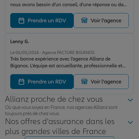
nous avons besoin d’un conseil, d’une réponse ou dans
la gestion d’un dossier Je recommande vivement !
Prendre un RDV
Voir l'agence
Lenny G.
Note de 5 sur 5
Le 06/05/2026 - Agence FACTURE BIGANOS
Très bonne expérience avec l’agence Allianz de
Biganos. L’équipe est accueillante, professionnelle et
surtout à l’écoute de mes besoins.On sent qu’il y a un
vrai suivi et une volonté d’accompagner le client dans
Prendre un RDV
Voir l'agence
la durée. Je recommande sans hésiter
Allianz proche de chez vous
Où que vous soyez en France, nos agences Allianz sont
toujours près de chez vous.
Nos offres d'assurance dans les
plus grandes villes de France