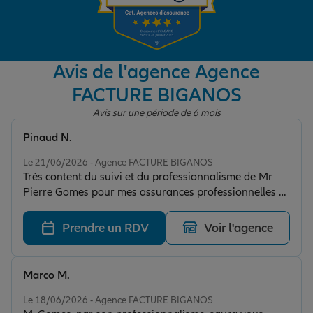
Garantie des accidents de la vie
Avis de l'agence Agence
FACTURE BIGANOS
Assurance scolaire
Avis sur une période de 6 mois
Pinaud N.
Protection juridique
Note de 5 sur 5
Le 21/06/2026 - Agence FACTURE BIGANOS
Très content du suivi et du professionnalisme de Mr
Pierre Gomes pour mes assurances professionnelles et
Retraite
personnelles depuis plusieurs années Je recommande
Prendre un RDV
Voir l'agence
Tous nos devis d'assurance
Marco M.
Note de 5 sur 5
Le 18/06/2026 - Agence FACTURE BIGANOS