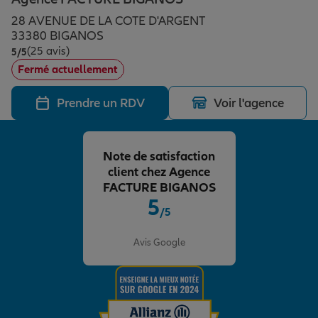
Épargne & retraite
Assurance emprunteur
Prévoyance et dépendance
Protection de la famille
28 AVENUE DE LA COTE D'ARGENT
33380 BIGANOS
(25 avis)
Note de 5 sur 5
5
/5
Vos projets
Assurance animal de compagnie
Protection juridique
Plan épargne retraite
Fermé actuellement
Prendre un RDV
Voir l'agence
Conseil assurance
Assurance vie
Partir en vacances
Note de satisfaction
Outre-mer
Placements financiers
Déménager
client chez Agence
FACTURE BIGANOS
5
/5
Professionnels
Investissements immobiliers
Changer de voiture
Assurance auto
Note de 5 sur 5
Avis Google
Allianz en France
Transmission
Départ à la retraite
Assurance habitation
Préparer l’avenir
Le Pack Famille