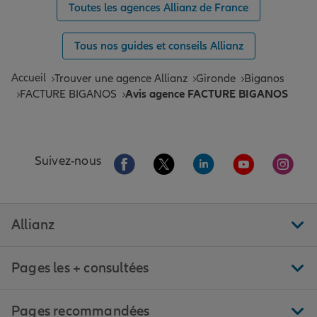
Toutes les agences Allianz de France
Tous nos guides et conseils Allianz
Accueil
Trouver une agence Allianz
Gironde
Biganos
FACTURE BIGANOS
Avis agence FACTURE BIGANOS
Aller sur la page Facebook de Allianz
Aller sur la page Twitter de All
Aller sur la page Linke
Aller sur la pa
Aller 
Suivez-nous
Allianz
Pages les + consultées
Pages recommandées