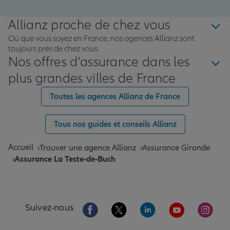
Allianz proche de chez vous
Où que vous soyez en France, nos agences Allianz sont
toujours près de chez vous.
Nos offres d'assurance dans les
plus grandes villes de France
Toutes les agences Allianz de France
Tous nos guides et conseils Allianz
Accueil
Trouver une agence Allianz
Assurance Gironde
Assurance La Teste-de-Buch
Aller sur la page Facebook de Allianz
Aller sur la page Twitter de All
Aller sur la page Linke
Aller sur la pa
Aller 
Suivez-nous