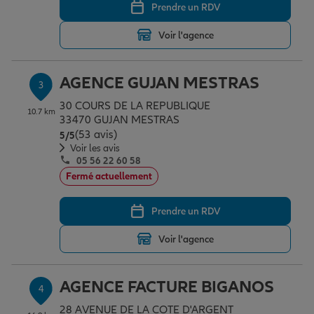
Prendre un RDV
Voir l'agence
Garantie des accidents de la vie
AGENCE GUJAN MESTRAS
3
Assurance scolaire
30 COURS DE LA REPUBLIQUE
10.7 km
33470 GUJAN MESTRAS
(53 avis)
Note de 5 sur 5
5
/5
Protection juridique
Voir les avis
05 56 22 60 58
Fermé actuellement
Retraite
Prendre un RDV
Voir l'agence
Tous nos devis d'assurance
AGENCE FACTURE BIGANOS
4
28 AVENUE DE LA COTE D'ARGENT