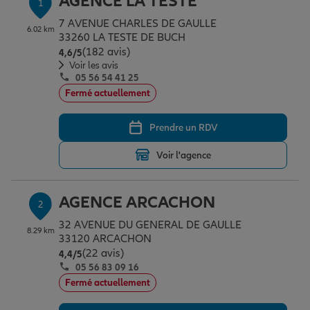
AGENCE LA TESTE
1
Épargne & retraite
Assurance emprunteur
Prévoyance et dépendance
Protection de la famille
7 AVENUE CHARLES DE GAULLE
6.02 km
33260 LA TESTE DE BUCH
(182 avis)
Note de 4.6 sur 5
4,6
/5
Vos projets
Assurance animal de compagnie
Protection juridique
Plan épargne retraite
Voir les avis
05 56 54 41 25
Fermé actuellement
Conseil assurance
Assurance vie
Partir en vacances
Prendre un RDV
Voir l'agence
Outre-mer
Placements financiers
Déménager
AGENCE ARCACHON
2
Professionnels
Investissements immobiliers
Changer de voiture
Assurance auto
32 AVENUE DU GENERAL DE GAULLE
8.29 km
33120 ARCACHON
(22 avis)
Note de 4.4 sur 5
4,4
/5
Allianz en France
Transmission
Départ à la retraite
Assurance habitation
05 56 83 09 16
Fermé actuellement
Préparer l’avenir
Le Pack Famille