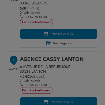
16.9 km
33380 BIGANOS
(25 avis)
Note de 5 sur 5
5
/5
Voir les avis
05 57 70 65 64
Fermé actuellement
Prendre un RDV
Voir l'agence
AGENCE CASSY LANTON
5
6 AVENUE DE LA REPUBLIQUE
17.19 km
33138 LANTON
(168 avis)
Note de 4.9 sur 5
4,9
/5
Voir les avis
05 56 26 11 88
Fermé actuellement
Prendre un RDV