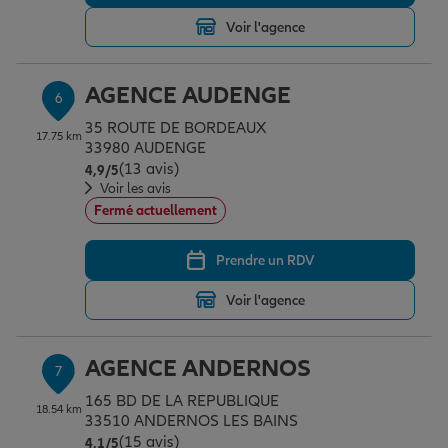
Voir l'agence
AGENCE AUDENGE
6
35 ROUTE DE BORDEAUX
17.75 km
33980 AUDENGE
(13 avis)
Note de 4.9 sur 5
4,9
/5
Voir les avis
Fermé actuellement
Prendre un RDV
Voir l'agence
AGENCE ANDERNOS
7
165 BD DE LA REPUBLIQUE
18.54 km
33510 ANDERNOS LES BAINS
(15 avis)
Note de 4.1 sur 5
4,1
/5