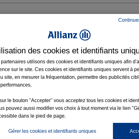
Continue
ilisation des cookies et identifiants uniq
MER
partenaires utilisons des cookies et identifiants uniques afin d'
ence sur le site. Ces cookies et identifiants uniques servent à p
u site, en mesurer la fréquentation, permettre des publicités cib
 performances.
Voir l'agence
sur le bouton "Accepter" vous acceptez tous les cookies et ident
s pouvez aussi modifier vos choix à tout moment via le lien "Gé
cessible dans le pied de page.
L'
Po
ez Agence BIOT
la
Gérer les cookies et identifiants uniques
Acc
18
d’