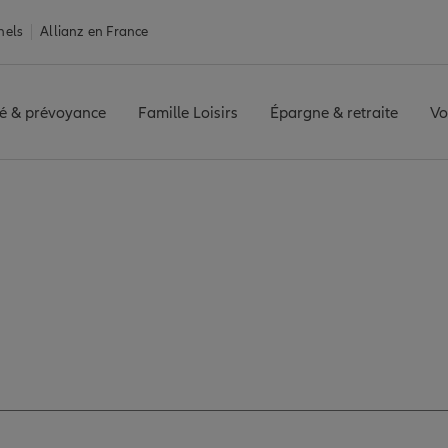
nels
Allianz en France
é & prévoyance
Famille Loisirs
Épargne & retraite
Vo
T
Avis agence BIOT
ez les avis de l'age