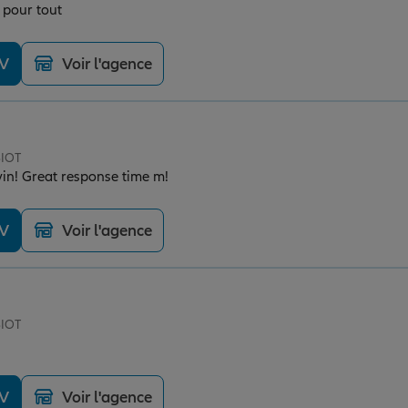
i pour tout
DV
Voir l'agence
BIOT
vin! Great response time m!
DV
Voir l'agence
BIOT
DV
Voir l'agence