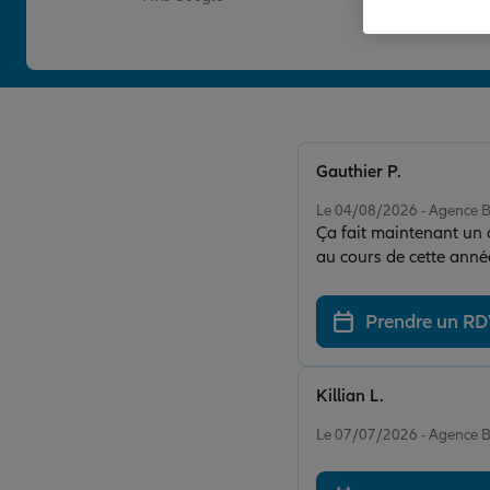
Gauthier P.
Note de 5 sur 5
Le 04/08/2026 - Agence 
Ça fait maintenant un an que j'ai 
au cours de cette année, ils m'o
contrat à la baisse, j'ai eu
exp
Prendre un R
Killian L.
Note de 5 sur 5
Le 07/07/2026 - Agence 