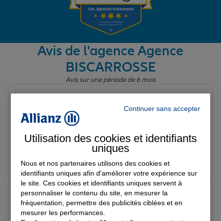
Garantie des accidents de la vie
Avis de l'agence Agence
BISCARROSSE
Assurance scolaire
Avis sur une période de 6 mois
David M.
Protection juridique
Note de 5 sur 5
Continuer sans accepter
Le 18/06/2026 - Agence BISCARROSSE
Très très bien accueilli, personne compétente, a
répondu à nos questions. A recommandé
Utilisation des cookies et identifiants
Retraite
uniques
Prendre un RDV
Voir l'agence
Nous et nos partenaires utilisons des cookies et
identifiants uniques afin d'améliorer votre expérience sur
Tous nos devis d'assurance
le site. Ces cookies et identifiants uniques servent à
personnaliser le contenu du site, en mesurer la
Raphael C.
fréquentation, permettre des publicités ciblées et en
Note de 5 sur 5
Le 17/06/2026 - Agence BISCARROSSE
mesurer les performances.