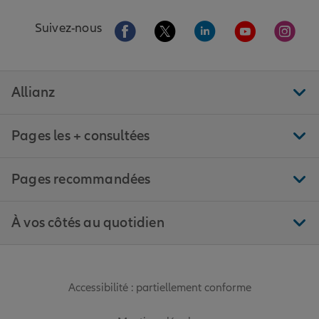
Aller sur la page Facebook de Allianz
Aller sur la page Twitter de All
Aller sur la page Linke
Aller sur la pa
Aller 
Suivez-nous
Allianz
Pages les + consultées
Pages recommandées
À vos côtés au quotidien
Accessibilité : partiellement conforme