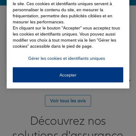
le site. Ces cookies et identifiants uniques servent à
personnaliser le contenu du site, en mesurer la
Derniers avis de nos agences Allianz
fréquentation, permettre des publicités ciblées et en
mesurer les performances.
En cliquant sur le bouton "Accepter" vous acceptez tous
louna p.
les cookies et identifiants uniques. Vous pouvez aussi
Note de 5 sur 5
modifier vos choix à tout moment via le lien "Gérer les
Le 06/08/2026 - Agence SOURDEVAL
cookies" accessible dans le pied de page.
Gérer les cookies et identifiants uniques
Accepter
Voir tous les avis
Découvrez nos
solutions d'assurance