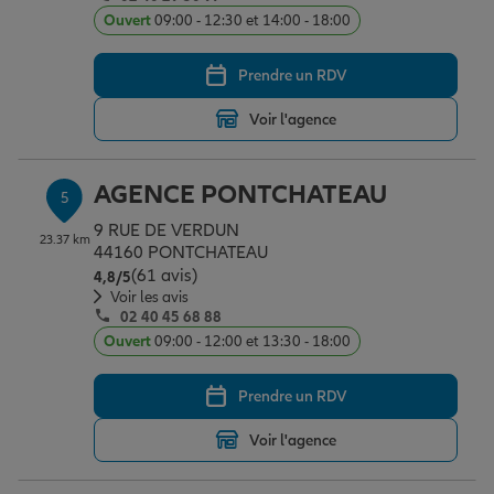
Ouvert
09:00 - 12:30 et 14:00 - 18:00
Prendre un RDV
Voir l'agence
AGENCE PONTCHATEAU
5
9 RUE DE VERDUN
23.37 km
44160 PONTCHATEAU
(61 avis)
Note de 4.8 sur 5
4,8
/5
Voir les avis
02 40 45 68 88
Ouvert
09:00 - 12:00 et 13:30 - 18:00
Prendre un RDV
Voir l'agence