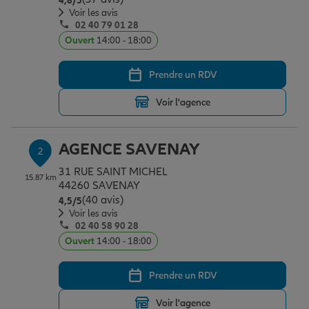
4,8
/5
Épargne & retraite
Assurance emprunteur
Prévoyance et dépendance
Protection de la famille
Voir les avis
02 40 79 01 28
Ouvert
14:00 - 18:00
Vos projets
Assurance animal de compagnie
Protection juridique
Plan épargne retraite
Prendre un RDV
Voir l'agence
Conseil assurance
Assurance vie
Partir en vacances
AGENCE SAVENAY
2
Outre-mer
Placements financiers
Déménager
31 RUE SAINT MICHEL
15.87 km
44260 SAVENAY
(40 avis)
Note de 4.5 sur 5
4,5
/5
Professionnels
Investissements immobiliers
Changer de voiture
Assurance auto
Voir les avis
02 40 58 90 28
Ouvert
14:00 - 18:00
Allianz en France
Transmission
Départ à la retraite
Assurance habitation
Prendre un RDV
Voir l'agence
Préparer l’avenir
Le Pack Famille