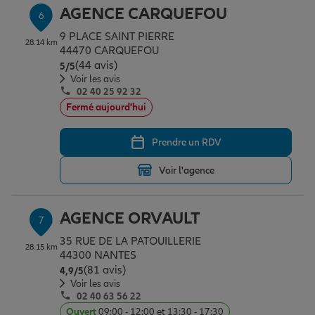
AGENCE CARQUEFOU
6
9 PLACE SAINT PIERRE
28.14 km
44470 CARQUEFOU
(44 avis)
Note de 5 sur 5
5
/5
Voir les avis
02 40 25 92 32
Fermé aujourd'hui
Prendre un RDV
Voir l'agence
AGENCE ORVAULT
7
35 RUE DE LA PATOUILLERIE
28.15 km
44300 NANTES
(81 avis)
Note de 4.9 sur 5
4,9
/5
Voir les avis
02 40 63 56 22
Ouvert
09:00 - 12:00 et 13:30 - 17:30