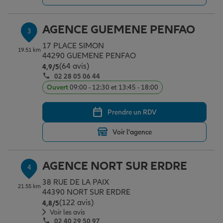
AGENCE GUEMENE PENFAO
3
Garantie des accidents de la vie
17 PLACE SIMON
19.51 km
44290 GUEMENE PENFAO
(64 avis)
Note de 4.9 sur 5
4,9
/5
Assurance scolaire
02 28 05 06 44
Ouvert
09:00 - 12:30 et 13:45 - 18:00
Protection juridique
Prendre un RDV
Voir l'agence
Retraite
AGENCE NORT SUR ERDRE
4
Tous nos devis d'assurance
38 RUE DE LA PAIX
21.55 km
44390 NORT SUR ERDRE
(122 avis)
Note de 4.8 sur 5
4,8
/5
Voir les avis
02 40 29 50 97