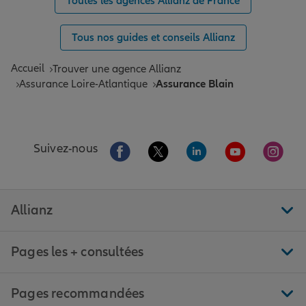
Toutes les agences Allianz de France
Tous nos guides et conseils Allianz
Accueil
Trouver une agence Allianz
Assurance Loire-Atlantique
Assurance Blain
Aller sur la page Facebook de Allianz
Aller sur la page Twitter de All
Aller sur la page Linke
Aller sur la pa
Aller 
Suivez-nous
Allianz
Pages les + consultées
Pages recommandées