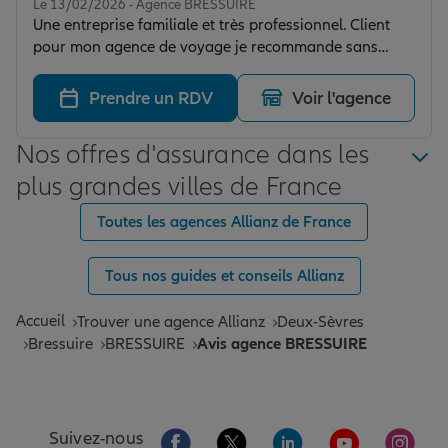
Le 13/02/2026 - Agence BRESSUIRE
Une entreprise familiale et très professionnel. Client
pour mon agence de voyage je recommande sans
hésiter
Prendre un RDV
Voir l'agence
Nos offres d'assurance dans les
plus grandes villes de France
Toutes les agences Allianz de France
Tous nos guides et conseils Allianz
Accueil
Trouver une agence Allianz
Deux-Sèvres
Bressuire
BRESSUIRE
Avis agence BRESSUIRE
Aller sur la page Facebook de Allianz
Aller sur la page Twitter de All
Aller sur la page Linke
Aller sur la pa
Aller 
Suivez-nous