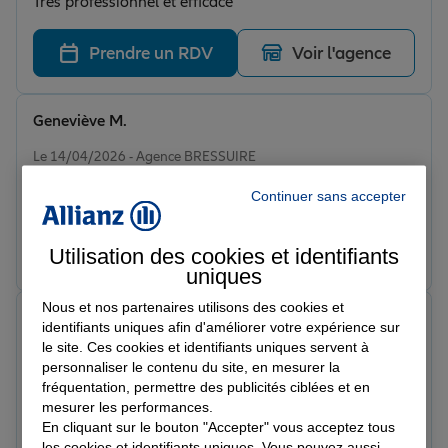
Très professionnel et efficace
Prendre un RDV
Voir l'agence
Geneviève M.
Note de 5 sur 5
Le 14/04/2026 - Agence BRESSUIRE
Je suis toujours bien reçue et bien conseillée. Madison
Continuer sans accepter
est toujours disponible et de bons conseils.
Prendre un RDV
Voir l'agence
Utilisation des cookies et identifiants
uniques
Nous et nos partenaires utilisons des cookies et
Alexis L.
identifiants uniques afin d'améliorer votre expérience sur
Note de 5 sur 5
le site. Ces cookies et identifiants uniques servent à
Le 11/04/2026 - Agence BRESSUIRE
personnaliser le contenu du site, en mesurer la
Je suis client depuis plus d’un an, Madison est très pro
fréquentation, permettre des publicités ciblées et en
et fait le maximum pour satisfaire ses clients ! Agence
mesurer les performances.
sérieuse
En cliquant sur le bouton "Accepter" vous acceptez tous
Prendre un RDV
Voir l'agence
les cookies et identifiants uniques. Vous pouvez aussi