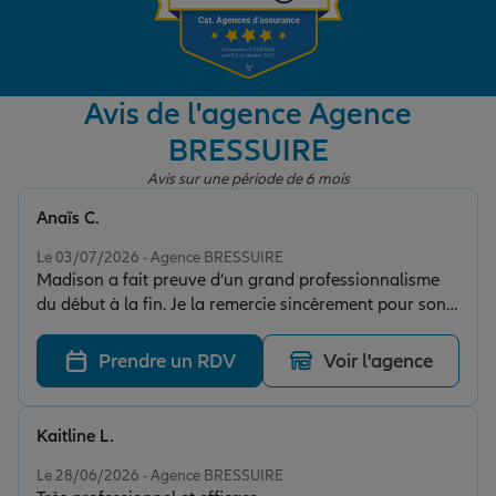
Garantie des accidents de la vie
Avis de l'agence Agence
BRESSUIRE
Assurance scolaire
Avis sur une période de 6 mois
Anaïs C.
Protection juridique
Note de 5 sur 5
Le 03/07/2026 - Agence BRESSUIRE
Madison a fait preuve d’un grand professionnalisme
du début à la fin. Je la remercie sincèrement pour son
Retraite
travail irréprochable et son accompagnement de
qualité.
Prendre un RDV
Voir l'agence
Tous nos devis d'assurance
Kaitline L.
Note de 5 sur 5
Le 28/06/2026 - Agence BRESSUIRE