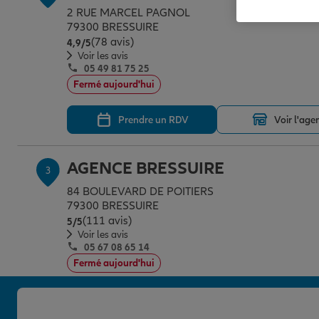
2 RUE MARCEL PAGNOL
79300 BRESSUIRE
(78 avis)
Note de 4.9 sur 5
4,9
/5
Voir les avis
05 49 81 75 25
Fermé aujourd'hui
Prendre un RDV
Voir l'age
AGENCE BRESSUIRE
3
84 BOULEVARD DE POITIERS
79300 BRESSUIRE
(111 avis)
Note de 5 sur 5
5
/5
Voir les avis
05 67 08 65 14
Fermé aujourd'hui
Prendre un RDV
Voir l'age