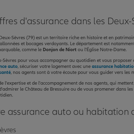
ffres d'assurance dans les Deux-
nce
eux-Sèvres (79) est un territoire riche en histoire et en patrimo
 vallonnées et bocages verdoyants. Le département est notamment
emarquable, comme le
Donjon de Niort
ou l'Église Notre-Dame.
eux-Sèvres pour vous accompagner au quotidien et vous proposer
nce auto
, sécuriser votre logement avec une
assurance habitati
santé
, nos agents sont à votre écoute pour vous guider vers les m
 de l'expertise et de l'accompagnement de nos agents, qui metten
n d'admirer le Château de Bressuire ou de vous promener dans le
tidien.
nce
 assurance auto ou habitation 
Sèvres