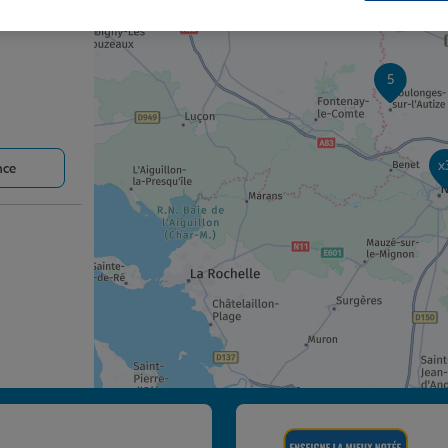
5
x
nce
nce