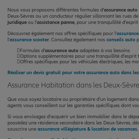
79000 NIORT
(119 avis)
Note de 4.8 sur 5
4,8
/5
Nous vous proposons différentes formules d'
assurance auto
Voir les avis
Deux-Sèvres ou un conducteur régulier sillonnant les rues de
05 49 24 14 15
juridique
ou l'
assistance panne
, pour une tranquillité d'espri
Fermé aujourd'hui
Découvrez également nos offres spécifiques pour l'
assurance
l'
assurance scooter
. Consultez également nos
conseils auto
p
Prendre un RDV
Voir l'age
Formules d'
assurance auto
adaptées à vos besoins
Options supplémentaires pour une tranquillité d'esprit 
AGENCE NIORT
Offres spécifiques pour les véhicules électriques, les mot
10
Réaliser un devis gratuit pour votre assurance auto dans le
550 BIS AVENUE DE LIMOGES
79000 NIORT
Assurance Habitation dans les Deux-Sèvr
(86 avis)
Note de 4.7 sur 5
4,7
/5
Voir les avis
05 49 24 82 00
Que vous soyez locataire ou propriétaire d'un logement dans
Fermé actuellement
agents vous conseillent sur les garanties spécifiques dont vou
Si vous envisagez d'acquérir un bien immobilier dans le dépa
Prendre un RDV
Voir l'age
possédez une résidence secondaire dans les Deux-Sèvres, d
souscrire une
assurance villégiature & location de vacances
.