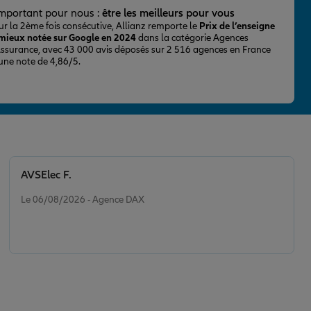
important pour nous :
être les meilleurs pour vous
ur la 2ème fois consécutive, Allianz remporte le
Prix de l’enseigne
 mieux notée sur Google en 2024
dans la catégorie Agences
Assurance, avec 43 000 avis déposés sur 2 516 agences en France
 une note de 4,86/5.
AVSElec F.
Note de 5 sur 5
Le 06/08/2026 - Agence DAX