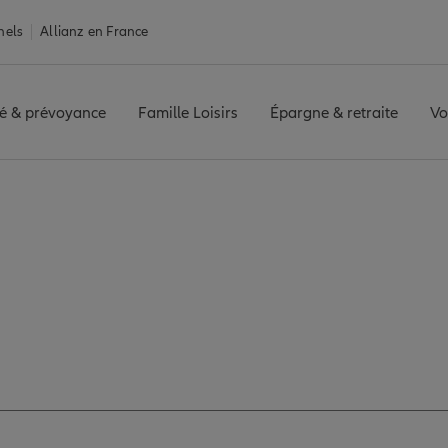
nels
Allianz en France
é & prévoyance
Famille Loisirs
Épargne & retraite
Vo
vres : 17 agences A