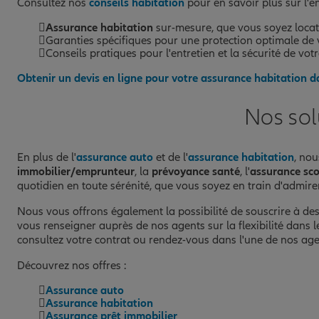
AGENCE NIORT CENTRE
Consultez nos
conseils habitation
pour en savoir plus sur l'e
11
20 RUE ALSACE LORRAINE
Assurance habitation
sur-mesure, que vous soyez locat
Garanties spécifiques pour une protection optimale de
79000 NIORT
Conseils pratiques pour l'entretien et la sécurité de vot
(37 avis)
Note de 4.8 sur 5
4,8
/5
Voir les avis
Obtenir un devis en ligne pour votre assurance habitation 
05 49 24 88 55
Fermé actuellement
Nos sol
Prendre un RDV
Voir l'age
En plus de l'
assurance auto
et de l'
assurance habitation
, no
immobilier/emprunteur
, la
prévoyance santé
, l'
assurance sco
AGENCE PARTHENAY
12
quotidien en toute sérénité, que vous soyez en train d'admir
4 RUE ANDRE GASTEL
Nous vous offrons également la possibilité de souscrire à de
79450 ST AUBIN LE CLOUD
vous renseigner auprès de nos agents sur la flexibilité dans l
(125 avis)
Note de 4.9 sur 5
4,9
/5
consultez votre contrat ou rendez-vous dans l'une de nos ag
Voir les avis
05 49 95 32 61
Découvrez nos offres :
Fermé actuellement
Assurance auto
Assurance habitation
Prendre un RDV
Voir l'age
Assurance prêt immobilier