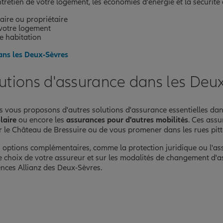
ntretien de votre logement, les économies d'énergie et la sécurité
aire ou propriétaire
 votre logement
re habitation
dans les Deux-Sèvres
utions d'assurance dans les Deu
nce
us vous proposons d'autres solutions d'assurance essentielles da
laire
ou encore les
assurances pour d'autres mobilités
. Ces ass
er le Château de Bressuire ou de vous promener dans les rues pi
s options complémentaires, comme la protection juridique ou l'as
e choix de votre assureur et sur les modalités de changement d'as
ences Allianz des Deux-Sèvres.
nce