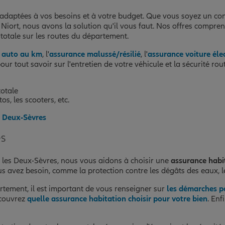
adaptées à vos besoins et à votre budget. Que vous soyez un con
 Niort, nous avons la solution qu'il vous faut. Nos offres compre
t totale sur les routes du département.
 auto au km
, l'
assurance malussé/résilié
, l'
assurance voiture éle
our tout savoir sur l'entretien de votre véhicule et la sécurité ro
nce
totale
os, les scooters, etc.
s Deux-Sèvres
es
 les Deux-Sèvres, nous vous aidons à choisir une
assurance habi
s avez besoin, comme la protection contre les dégâts des eaux, le
rtement, il est important de vous renseigner sur
les démarches p
nce
écouvrez
quelle assurance habitation choisir pour votre bien
. Enf