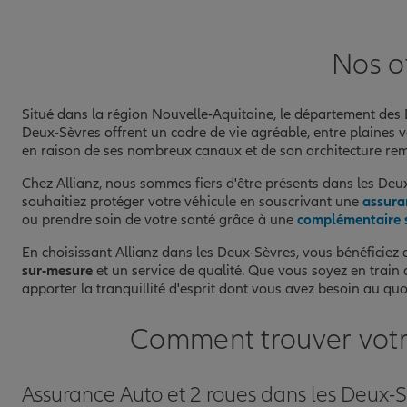
05 49 29 61 27
Fermé aujourd'hui
Nos o
Prendre un RDV
Voir l'age
Situé dans la région Nouvelle-Aquitaine, le département des D
AGENCE MELLE
Deux-Sèvres offrent un cadre de vie agréable, entre plaines
8
en raison de ses nombreux canaux et de son architecture r
1 RUE DE SIMPLOT
79500 MELLE
Chez Allianz, nous sommes fiers d'être présents dans les D
(251 avis)
souhaitiez protéger votre véhicule en souscrivant une
assura
Note de 4.9 sur 5
4,9
/5
Voir les avis
ou prendre soin de votre santé grâce à une
complémentaire 
05 49 27 11 42
En choisissant Allianz dans les Deux-Sèvres, vous bénéficiez
Fermé aujourd'hui
sur-mesure
et un service de qualité. Que vous soyez en trai
apporter la tranquillité d'esprit dont vous avez besoin au quo
Prendre un RDV
Voir l'age
Comment trouver votre
AGENCE NIORT
9
Assurance Auto et 2 roues dans les Deux-
150 AVENUE DE LA ROCHELLE