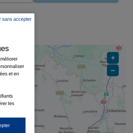
r sans accepter
èvres
ues
+
améliorer
ersonnaliser
−
lées et en
1
x2
ifiants
rer les
epter
x3