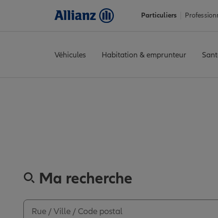
Particuliers
Profession
Véhicules
Habitation & emprunteur
Sant
Accueil
Trouver une agence Allianz
Assurance Deux-Sèvres
Assurance Deux-Sè
Ma recherche