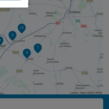
15
6
3
7
8
Leaflet
| Map ©2026
HERE