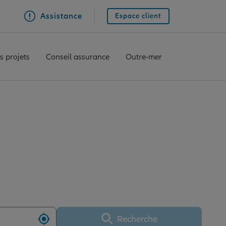
Assistance
Espace client
s projets
Conseil assurance
Outre-mer
llianz Deux-Sèvres
Recherche
Utiliser ma position