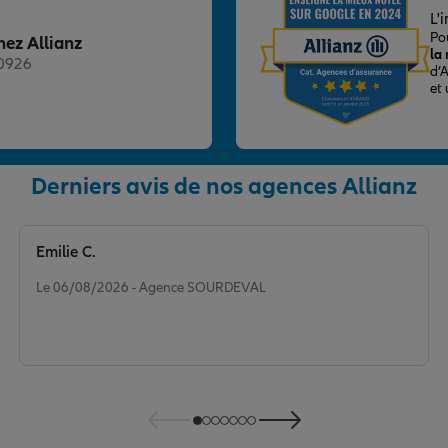
L'
Po
hez Allianz
la
20926
d’
et
Derniers avis de nos agences Allianz
nce
Emilie C.
Note de 5 sur 5
Le 06/08/2026 - Agence SOURDEVAL