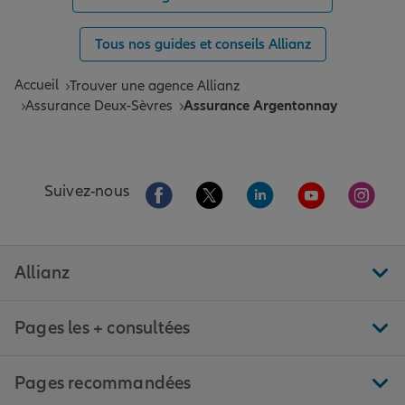
Tous nos guides et conseils Allianz
Accueil
Trouver une agence Allianz
Assurance Deux-Sèvres
Assurance Argentonnay
Aller sur la page Facebook de Allianz
Aller sur la page Twitter de All
Aller sur la page Linke
Aller sur la pa
Aller 
Suivez-nous
Allianz
Pages les + consultées
Pages recommandées