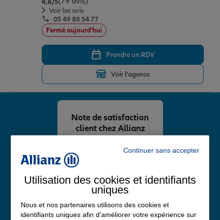
(79 avis)
Note de 4.8 sur 5
4,8
/5
Voir les avis
05 49 80 54 77
Fermé aujourd'hui
Prendre un RDV
Voir l'agence
Note de satisfaction
client chez Allianz
4,8
/5
Continuer sans accepter
Note de 4.8 sur 5
Avis Google
Utilisation des cookies et identifiants
uniques
Nous et nos partenaires utilisons des cookies et
identifiants uniques afin d'améliorer votre expérience sur