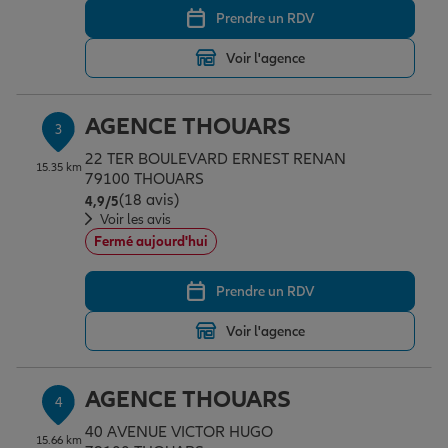
Prendre un RDV
Voir l'agence
Garantie des accidents de la vie
AGENCE THOUARS
3
Assurance scolaire
22 TER BOULEVARD ERNEST RENAN
15.35 km
79100 THOUARS
(18 avis)
Note de 4.9 sur 5
4,9
/5
Protection juridique
Voir les avis
Fermé aujourd'hui
Retraite
Prendre un RDV
Voir l'agence
Tous nos devis d'assurance
AGENCE THOUARS
4
40 AVENUE VICTOR HUGO
15.66 km