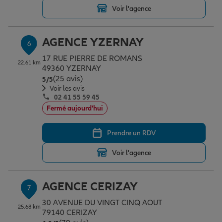
Voir l'agence
AGENCE YZERNAY
6
17 RUE PIERRE DE ROMANS
22.61 km
49360 YZERNAY
(25 avis)
Note de 5 sur 5
5
/5
Voir les avis
02 41 55 59 45
Fermé aujourd'hui
Prendre un RDV
Voir l'agence
AGENCE CERIZAY
7
30 AVENUE DU VINGT CINQ AOUT
25.68 km
79140 CERIZAY