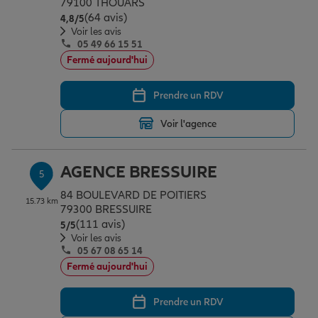
79100 THOUARS
(64 avis)
Note de 4.8 sur 5
4,8
/5
Voir les avis
05 49 66 15 51
Fermé aujourd'hui
Prendre un RDV
Voir l'agence
AGENCE BRESSUIRE
5
84 BOULEVARD DE POITIERS
15.73 km
79300 BRESSUIRE
(111 avis)
Note de 5 sur 5
5
/5
Voir les avis
05 67 08 65 14
Fermé aujourd'hui
Prendre un RDV