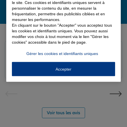
le site. Ces cookies et identifiants uniques servent à
personnaliser le contenu du site, en mesurer la
fréquentation, permettre des publicités ciblées et en
mesurer les performances.
En cliquant sur le bouton "Accepter" vous acceptez tous
Derniers avis de nos agences Allianz
les cookies et identifiants uniques. Vous pouvez aussi
modifier vos choix à tout moment via le lien "Gérer les
cookies" accessible dans le pied de page.
Louis M.
Gérer les cookies et identifiants uniques
Note de 5 sur 5
Le 08/08/2026 - Agence PAVILLY
Bon suivi de mon sinistre, merci
Accepter
Voir tous les avis