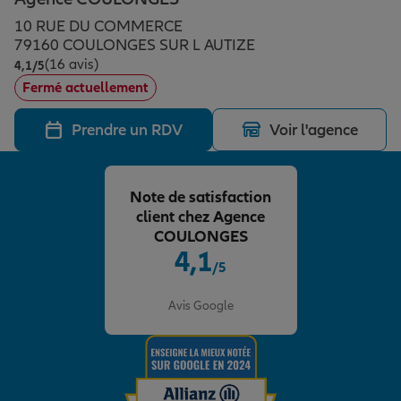
Épargne & retraite
Assurance emprunteur
Prévoyance et dépendance
Protection de la famille
10 RUE DU COMMERCE
79160 COULONGES SUR L AUTIZE
(16 avis)
Note de 4.1 sur 5
4,1
/5
Vos projets
Assurance animal de compagnie
Protection juridique
Plan épargne retraite
Fermé actuellement
Prendre un RDV
Voir l'agence
Conseil assurance
Assurance vie
Partir en vacances
Note de satisfaction
Outre-mer
Placements financiers
Déménager
client chez Agence
COULONGES
4,1
/5
Professionnels
Investissements immobiliers
Changer de voiture
Assurance auto
Note de 4.1 sur 5
Avis Google
Allianz en France
Transmission
Départ à la retraite
Assurance habitation
Préparer l’avenir
Le Pack Famille