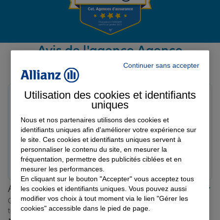
Garantie des accidents de la vie
Avis de l'agence Agence
COULONGES
Continuer sans accepter
Assurance scolaire
Avis sur une période de 6 mois
Utilisation des cookies et identifiants
lysiane b.
uniques
Protection juridique
Note de 5 sur 5
Le 11/07/2026 - Agence COULONGES
Nous et nos partenaires utilisons des cookies et
Bonjour, Nous avons reçu un excellent accueil de
identifiants uniques afin d'améliorer votre expérience sur
Valentine et Georges. Merci Valentine pour votre aide
Retraite
le site. Ces cookies et identifiants uniques servent à
précieuse lors de nos soucis de communications avec
personnaliser le contenu du site, en mesurer la
Mondial Assistance. Merci Georges pour la révision de
fréquentation, permettre des publicités ciblées et en
Prendre un RDV
Voir l'agence
tous nos contrats d'assurance et vos bons conseils. Je
mesurer les performances.
Tous nos devis d'assurance
recommande vivement l'agence ALLIANZ de
En cliquant sur le bouton "Accepter" vous acceptez tous
Allianz proche de chez vous
les cookies et identifiants uniques. Vous pouvez aussi
Coulonges sur l'Autize.
modifier vos choix à tout moment via le lien "Gérer les
Où que vous soyez en France, nos agences Allianz sont
cookies" accessible dans le pied de page.
toujours près de chez vous.