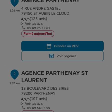
AGENCE PARTHENAY
1
Épargne & retraite
Assurance emprunteur
Prévoyance et dépendance
Protection de la famille
4 RUE ANDRE GASTEL
1.26 km
79450 ST AUBIN LE CLOUD
(125 avis)
Note de 4.9 sur 5
4,9
/5
Vos projets
Assurance animal de compagnie
Protection juridique
Plan épargne retraite
Voir les avis
05 49 95 32 61
Fermé aujourd'hui
Conseil assurance
Assurance vie
Partir en vacances
Prendre un RDV
Voir l'agence
Outre-mer
Placements financiers
Déménager
AGENCE PARTHENAY ST
2
Professionnels
Investissements immobiliers
Changer de voiture
Assurance auto
LAURENT
7.78 km
18 BOULEVARD DES SIRES
Allianz en France
Transmission
Départ à la retraite
Assurance habitation
79200 PARTHENAY
(107 avis)
Note de 4.9 sur 5
4,9
/5
Voir les avis
05 49 64 05 59
Préparer l’avenir
Le Pack Famille