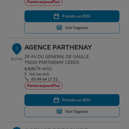
Fermé aujourd'hui
Prendre un RDV
Garantie des accidents de la vie
Voir l'agence
Assurance scolaire
AGENCE PARTHENAY
3
29 AV DU GENERAL DE GAULLE
8.17 km
Protection juridique
79205 PARTHENAY CEDEX
(76 avis)
Note de 4.9 sur 5
4,9
/5
Voir les avis
05 49 64 17 51
Retraite
Fermé aujourd'hui
Prendre un RDV
Tous nos devis d'assurance
Voir l'agence