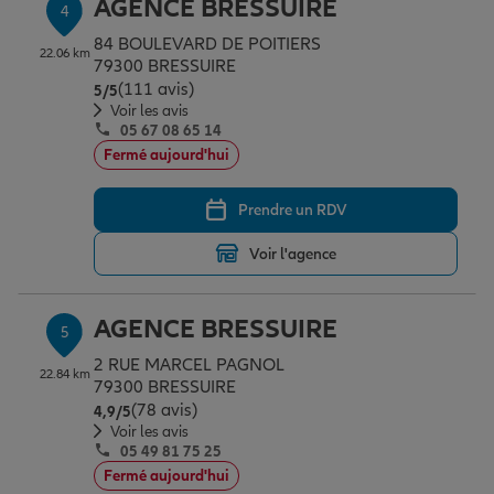
AGENCE BRESSUIRE
4
84 BOULEVARD DE POITIERS
22.06 km
79300 BRESSUIRE
(111 avis)
Note de 5 sur 5
5
/5
Voir les avis
05 67 08 65 14
Fermé aujourd'hui
Prendre un RDV
Voir l'agence
AGENCE BRESSUIRE
5
2 RUE MARCEL PAGNOL
22.84 km
79300 BRESSUIRE
(78 avis)
Note de 4.9 sur 5
4,9
/5
Voir les avis
05 49 81 75 25
Fermé aujourd'hui