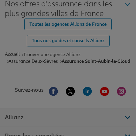
Nos offres d'assurance dans les
plus grandes villes de France
Toutes les agences Allianz de France
Tous nos guides et conseils Allianz
Accueil
Trouver une agence Allianz
Assurance Deux-Sèvres
Assurance Saint-Aubin-le-Cloud
Aller sur la page Facebook de Allianz
Aller sur la page Twitter de All
Aller sur la page Linke
Aller sur la pa
Aller 
Suivez-nous
Allianz