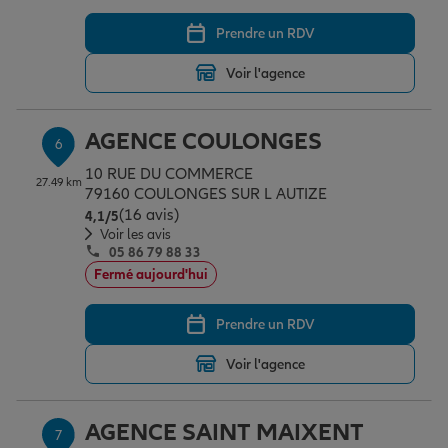
Prendre un RDV
Voir l'agence
AGENCE COULONGES
6
10 RUE DU COMMERCE
27.49 km
79160 COULONGES SUR L AUTIZE
(16 avis)
Note de 4.1 sur 5
4,1
/5
Voir les avis
05 86 79 88 33
Fermé aujourd'hui
Prendre un RDV
Voir l'agence
AGENCE SAINT MAIXENT
7