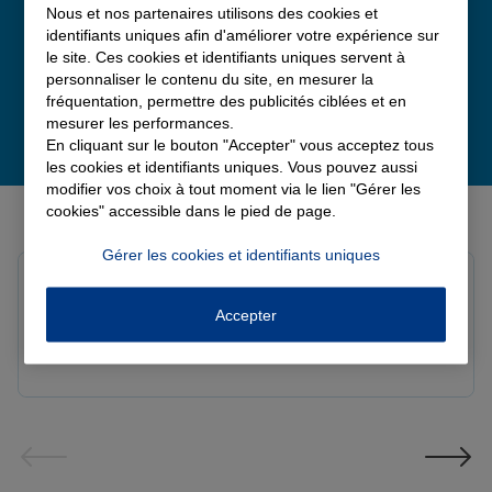
Nous et nos partenaires utilisons des cookies et
identifiants uniques afin d'améliorer votre expérience sur
le site. Ces cookies et identifiants uniques servent à
personnaliser le contenu du site, en mesurer la
fréquentation, permettre des publicités ciblées et en
mesurer les performances.
En cliquant sur le bouton "Accepter" vous acceptez tous
les cookies et identifiants uniques. Vous pouvez aussi
modifier vos choix à tout moment via le lien "Gérer les
Derniers avis de nos agences Allianz
cookies" accessible dans le pied de page.
Gérer les cookies et identifiants uniques
Louis M.
Note de 5 sur 5
Accepter
Le 08/08/2026 - Agence PAVILLY
Bon suivi de mon sinistre, merci