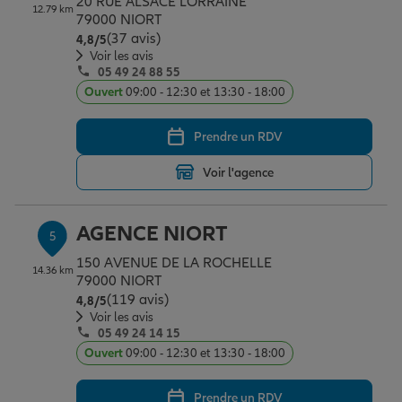
20 RUE ALSACE LORRAINE
12.79 km
79000 NIORT
(37 avis)
Note de 4.8 sur 5
4,8
/5
Voir les avis
05 49 24 88 55
Ouvert
09:00 - 12:30 et 13:30 - 18:00
Prendre un RDV
Voir l'agence
AGENCE NIORT
5
150 AVENUE DE LA ROCHELLE
14.36 km
79000 NIORT
(119 avis)
Note de 4.8 sur 5
4,8
/5
Voir les avis
05 49 24 14 15
Ouvert
09:00 - 12:30 et 13:30 - 18:00
Prendre un RDV