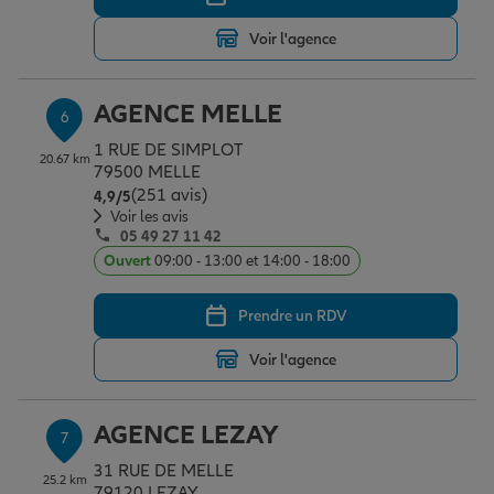
Voir l'agence
AGENCE MELLE
6
1 RUE DE SIMPLOT
20.67 km
79500 MELLE
(251 avis)
Note de 4.9 sur 5
4,9
/5
Voir les avis
05 49 27 11 42
Ouvert
09:00 - 13:00 et 14:00 - 18:00
Prendre un RDV
Voir l'agence
AGENCE LEZAY
7
31 RUE DE MELLE
25.2 km
79120 LEZAY