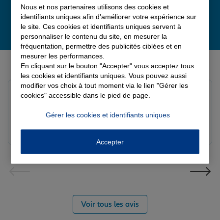
Nous et nos partenaires utilisons des cookies et
identifiants uniques afin d'améliorer votre expérience sur
le site. Ces cookies et identifiants uniques servent à
personnaliser le contenu du site, en mesurer la
fréquentation, permettre des publicités ciblées et en
mesurer les performances.
Derniers avis de nos agences Allianz
En cliquant sur le bouton "Accepter" vous acceptez tous
les cookies et identifiants uniques. Vous pouvez aussi
modifier vos choix à tout moment via le lien "Gérer les
louna p.
cookies" accessible dans le pied de page.
Note de 5 sur 5
Le 06/08/2026 - Agence SOURDEVAL
Gérer les cookies et identifiants uniques
Accepter
Voir tous les avis