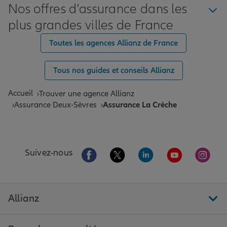
Nos offres d'assurance dans les
plus grandes villes de France
Toutes les agences Allianz de France
Tous nos guides et conseils Allianz
Accueil
Trouver une agence Allianz
Assurance Deux-Sèvres
Assurance La Crèche
Aller sur la page Facebook de Allianz
Aller sur la page Twitter de All
Aller sur la page Linke
Aller sur la pa
Aller 
Suivez-nous
Allianz