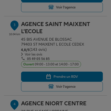
Voir l'agence
Garantie des accidents de la vie
AGENCE SAINT MAIXENT
3
L'ECOLE
Assurance scolaire
10.04 km
45 BIS AVENUE DE BLOSSAC
79403 ST MAIXENT L ECOLE CEDEX
(143 avis)
Note de 4.8 sur 5
4,8
/5
Protection juridique
Voir les avis
05 49 05 56 85
Ouvert
09:00 - 13:00 et 14:00 - 17:00
Retraite
Prendre un RDV
Voir l'agence
Tous nos devis d'assurance
AGENCE NIORT CENTRE
4