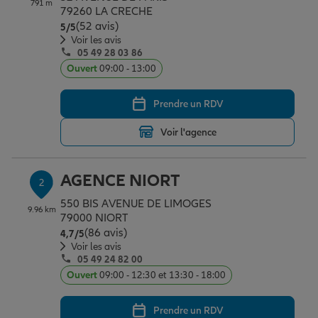
791 m
Épargne & retraite
Assurance emprunteur
Prévoyance et dépendance
Protection de la famille
79260 LA CRECHE
(52 avis)
Note de 5 sur 5
5
/5
Voir les avis
05 49 28 03 86
Vos projets
Assurance animal de compagnie
Protection juridique
Plan épargne retraite
Ouvert
09:00 - 13:00
Prendre un RDV
Conseil assurance
Assurance vie
Partir en vacances
Voir l'agence
Outre-mer
Placements financiers
Déménager
AGENCE NIORT
2
550 BIS AVENUE DE LIMOGES
9.96 km
Professionnels
Investissements immobiliers
Changer de voiture
Assurance auto
79000 NIORT
(86 avis)
Note de 4.7 sur 5
4,7
/5
Voir les avis
05 49 24 82 00
Allianz en France
Transmission
Départ à la retraite
Assurance habitation
Ouvert
09:00 - 12:30 et 13:30 - 18:00
Prendre un RDV
Préparer l’avenir
Le Pack Famille