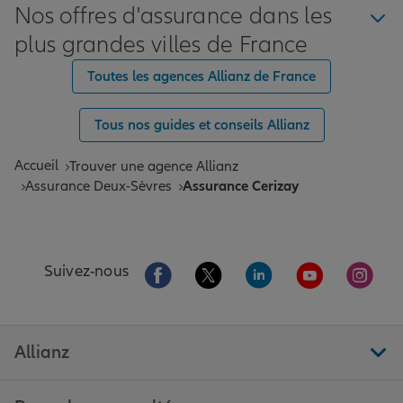
Nos offres d'assurance dans les
plus grandes villes de France
Toutes les agences Allianz de France
Tous nos guides et conseils Allianz
Accueil
Trouver une agence Allianz
Assurance Deux-Sèvres
Assurance Cerizay
Aller sur la page Facebook de Allianz
Aller sur la page Twitter de All
Aller sur la page Linke
Aller sur la pa
Aller 
Suivez-nous
Allianz