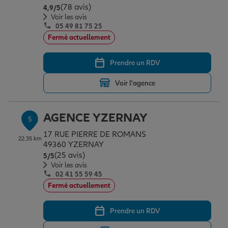
(78 avis)
Note de 4.9 sur 5
4,9
/5
Voir les avis
05 49 81 75 25
Fermé actuellement
Prendre un RDV
Voir l'agence
AGENCE YZERNAY
5
17 RUE PIERRE DE ROMANS
22.35 km
49360 YZERNAY
(25 avis)
Note de 5 sur 5
5
/5
Voir les avis
02 41 55 59 45
Fermé actuellement
Prendre un RDV