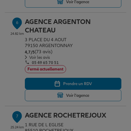
Voir l'agence
AGENCE ARGENTON
6
CHATEAU
24.82 km
3 PLACE DU 4 AOUT
79150 ARGENTONNAY
(73 avis)
Note de 4.7 sur 5
4,7
/5
Voir les avis
05 49 65 70 51
Fermé actuellement
Prendre un RDV
Voir l'agence
AGENCE ROCHETREJOUX
7
1 RUE DE L EGLISE
25.24 km
85510 ROCHETREJOUX