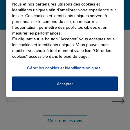
Nous et nos partenaires utilisons des cookies et
identifiants uniques afin d'améliorer votre expérience sur
le site. Ces cookies et identifiants uniques servent à
personnaliser le contenu du site, en mesurer la
fréquentation, permettre des publicités ciblées et en
mesurer les performances.
Derniers avis de nos agences Allianz
En cliquant sur le bouton "Accepter" vous acceptez tous
les cookies et identifiants uniques. Vous pouvez aussi
modifier vos choix à tout moment via le lien "Gérer les
Yori A.
cookies" accessible dans le pied de page.
Note de 5 sur 5
Le 05/08/2026 - Agence FORT DE FRANCE
Gérer les cookies et identifiants uniques
Accepter
Voir tous les avis