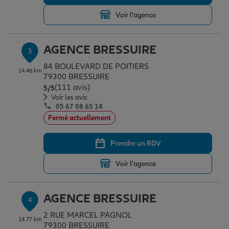
Voir l'agence
Garantie des accidents de la vie
AGENCE BRESSUIRE
3
84 BOULEVARD DE POITIERS
Assurance scolaire
14.46 km
79300 BRESSUIRE
(111 avis)
Note de 5 sur 5
5
/5
Voir les avis
05 67 08 65 14
Protection juridique
Fermé actuellement
Prendre un RDV
Retraite
Voir l'agence
Tous nos devis d'assurance
AGENCE BRESSUIRE
4
2 RUE MARCEL PAGNOL
14.77 km
79300 BRESSUIRE