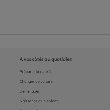
anz
in de Allianz
ge Youtube de Allianz
ur la page Instagram de Allianz
À vos côtés au quotidien
Préparer la rentrée
Changer de voiture
Déménager
Naissance d'un enfant