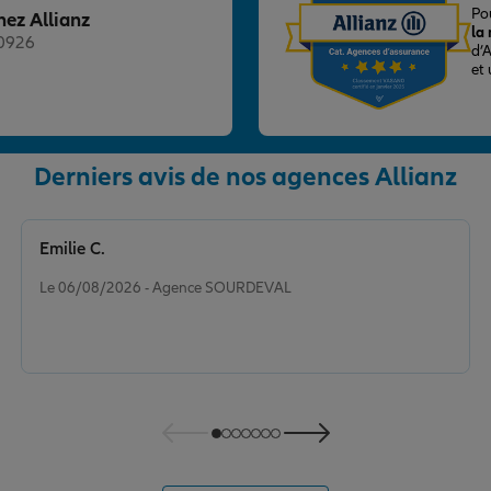
Po
hez Allianz
la
20926
d’
et
Derniers avis de nos agences Allianz
nce
Emilie C.
Note de 5 sur 5
Le 06/08/2026 - Agence SOURDEVAL