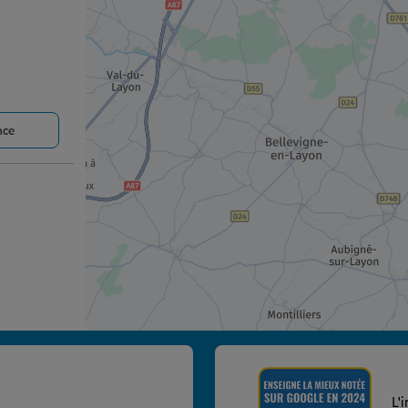
nce
nce
L'