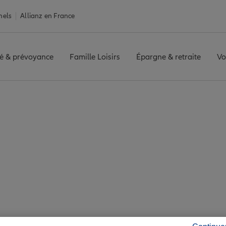
nels
Allianz en France
é & prévoyance
Famille Loisirs
Épargne & retraite
Vo
Assurance Brissac Loire Aubance
c Loire Aubance : 7 
ité de Brissac Loire 