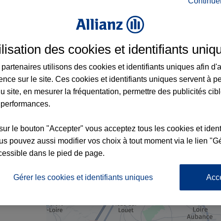
Continue
 Brissac Loire Aubance et aux alentours : 
ilisation des cookies et identifiants uniq
partenaires utilisons des cookies et identifiants uniques afin d'
x3
ence sur le site. Ces cookies et identifiants uniques servent à p
1
u site, en mesurer la fréquentation, permettre des publicités cib
 performances.
sur le bouton "Accepter" vous acceptez tous les cookies et ident
s pouvez aussi modifier vos choix à tout moment via le lien "Gé
cessible dans le pied de page.
nce
Gérer les cookies et identifiants uniques
Acc