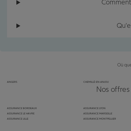
Comment c
Qu'e
Où que 
ANGERS
CHEMILLÉ-EN-ANJOU
Nos offres
ASSURANCE BORDEAUX
ASSURANCE LYON
ASSURANCE LE HAVRE
ASSURANCE MARSEILLE
ASSURANCE LILLE
ASSURANCE MONTPELLIER