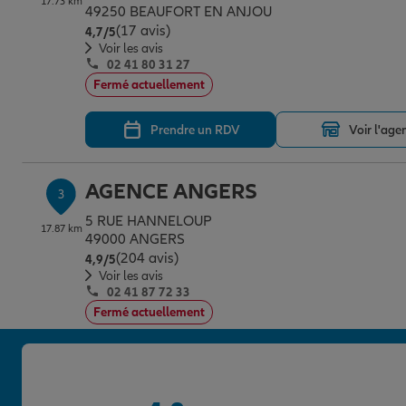
17.73 km
49250 BEAUFORT EN ANJOU
(17 avis)
Note de 4.7 sur 5
4,7
/5
Voir les avis
02 41 80 31 27
Fermé actuellement
Prendre un RDV
Voir l'age
AGENCE ANGERS
3
5 RUE HANNELOUP
17.87 km
49000 ANGERS
(204 avis)
Note de 4.9 sur 5
4,9
/5
Voir les avis
02 41 87 72 33
Fermé actuellement
Prendre un RDV
Voir l'age