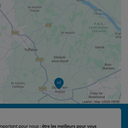
x2
Leaflet
| Map ©2026
HERE
important pour nous :
être les meilleurs pour vous