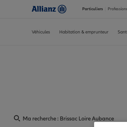
Particuliers
Profession
Véhicules
Habitation & emprunteur
Sant
Accueil
Trouver une agence Allianz
Assurance Maine-et-Loire
Assurance Brissa
proxim
Ma recherche :
Brissac Loire Aubance