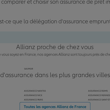
omparer et choisir son assurance de prêt i
st-ce que la délégation d'assurance emprun
Allianz proche de chez vous
vous soyez en France, nos agences Allianz sont toujours près de ch
SAUMUR
 d'assurance dans les plus grandes ville
ASSURANCE NANTES
ASSURANCE REIMS
ASSURANCE NICE
ASSURANCE RENNES
ASSURANCE PARIS
ASSURANCE SAINT-É
Toutes les agences Allianz de France