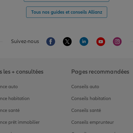
Tous nos guides et conseils Allianz
Aller sur la page Facebook de Allianz
Aller sur la page Twitter de Alli
Aller sur la page Linked
Aller sur la pa
Aller s
Suivez-nous
 les + consultées
Pages recommandées
nce auto
Conseils auto
nce habitation
Conseils habitation
nce santé
Conseils santé
nce prêt immobilier
Conseils emprunteur