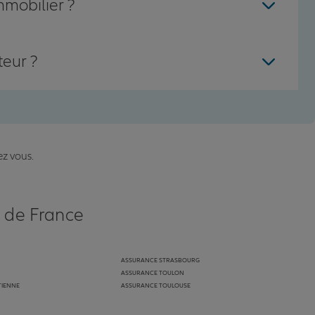
mmobilier ?
teur ?
ez vous.
s de France
ASSURANCE STRASBOURG
ASSURANCE TOULON
TIENNE
ASSURANCE TOULOUSE