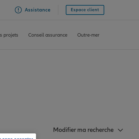
Assistance
Espace client
s projets
Conseil assurance
Outre-mer
agences Allianz à
Aubance
Modifier ma recherche