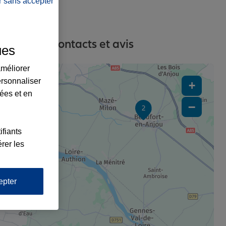
r sans accepter
adresses, contacts et avis
ues
améliorer
ersonnaliser
+
lées et en
−
2
ifiants
rer les
epter