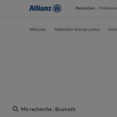
Particuliers
Profession
Véhicules
Habitation & emprunteur
Sant
Accueil
Trouver une agence Allianz
Assurance Bas-Rhin
Assu
Assurance Bruma
Ma recherche :
Brumath