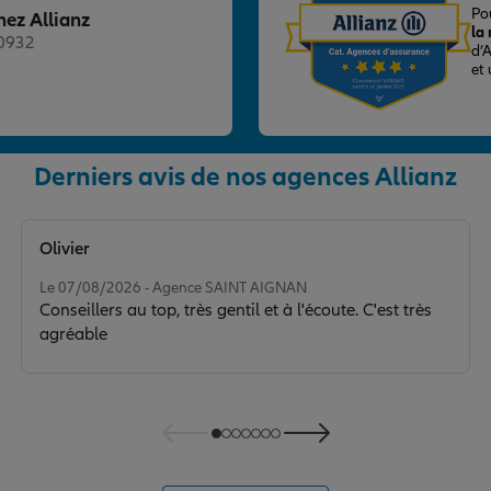
Po
hez Allianz
la
20932
d’
et
Derniers avis de nos agences Allianz
nce
Olivier
Note de 5 sur 5
Le 07/08/2026 - Agence SAINT AIGNAN
Conseillers au top, très gentil et à l'écoute. C'est très
agréable