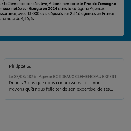
ur la 2ème fois consécutive, Allianz remporte le
Prix de l’enseigne
 mieux notée sur Google en 2024
dans la catégorie Agences
Assurance, avec 43 000 avis déposés sur 2 516 agences en France
 une note de 4,86/5.
Philippe G.
Note de 5 sur 5
Le 07/08/2026 - Agence BORDEAUX CLEMENCEAU EXPERT
Depuis 3 ans que nous connaissons Loic, nous
n’avons qu’à nous féliciter de son expertise, de ses
conseils et de la clarté de son discours. Il nous a sorti
d’une situation délicate en faisant toujours preuve de
calme, de sérénité et de discernement. Son contact est
de plus très agréable.