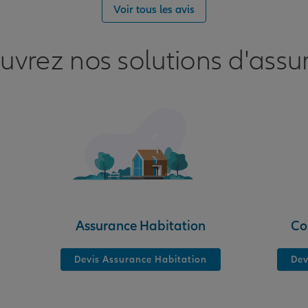
nce
Voir tous les avis
uvrez nos solutions d'assu
nce
SSE
Assurance Habitation
Co
Devis Assurance Habitation
Dev