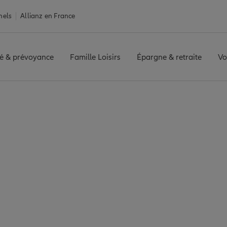
nels
Allianz en France
é & prévoyance
Famille Loisirs
Épargne & retraite
Vo
rance Brumath
th : 7 agences Allian
Brumath