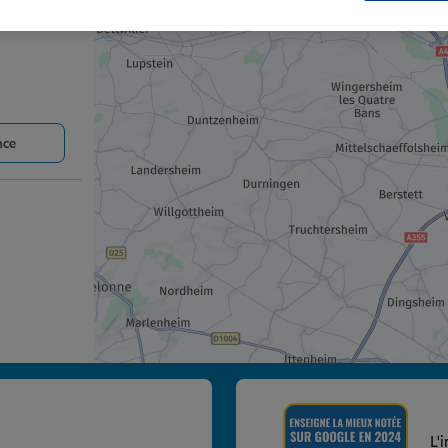
nce
nce
L'