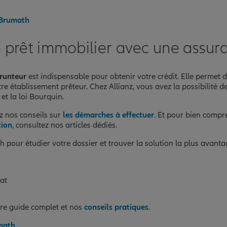
à Brumath
e prêt immobilier avec une assu
runteur
est indispensable pour obtenir votre crédit. Elle permet
tre établissement prêteur. Chez Allianz, vous avez la possibilité d
t la loi Bourquin.
z nos conseils sur
les démarches à effectuer
. Et pour bien compr
tion
, consultez nos articles dédiés.
h pour étudier votre dossier et trouver la solution la plus avan
rat
tre guide complet et nos
conseils pratiques
.
umath