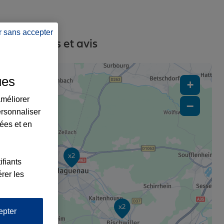
r sans accepter
s, contacts et avis
ues
+
améliorer
−
ersonnaliser
lées et en
x2
ifiants
rer les
x2
epter