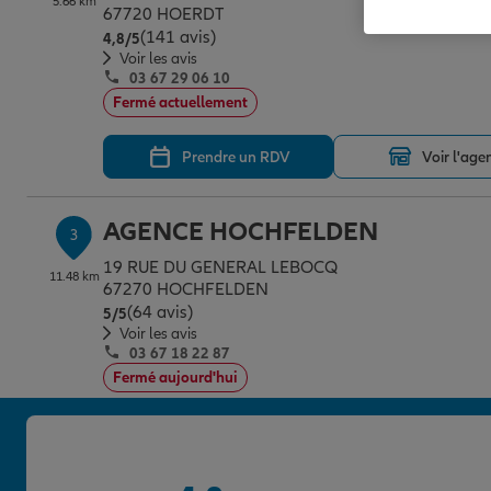
5.66 km
67720 HOERDT
(141 avis)
Note de 4.8 sur 5
4,8
/5
Voir les avis
03 67 29 06 10
Fermé actuellement
Prendre un RDV
Voir l'age
AGENCE HOCHFELDEN
3
19 RUE DU GENERAL LEBOCQ
11.48 km
67270 HOCHFELDEN
(64 avis)
Note de 5 sur 5
5
/5
Voir les avis
03 67 18 22 87
Fermé aujourd'hui
Prendre un RDV
Voir l'age