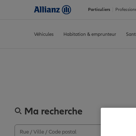
Particuliers
Profession
Véhicules
Habitation & emprunteur
Sant
Accueil
Trouver une agence Allianz
Bas-Rhin
Brumath
BRUM
Découvrez
Ma recherche