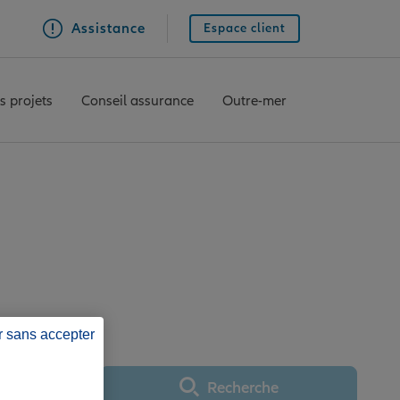
Assistance
Espace client
s projets
Conseil assurance
Outre-mer
ce BRUMATH
r sans accepter
Recherche
Utiliser ma position