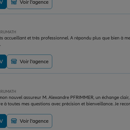
DV
Voir l'agence
 BRUMATH
 accueillant et très professionnel. A répondu plus que bien à me
.
DV
Voir l'agence
 BRUMATH
 mon nouvel assureur M. Alexandre PFRIMMER, un échange clair, 
dre à toutes mes questions avec précision et bienveillance. Je re
DV
Voir l'agence