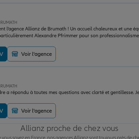
 BRUMATH
 l’agence Allianz de Brumath ! Un accueil chaleureux et une équi
 particulièrement Alexandre Pfrimmer pour son professionnalisme 
ucoup de pédagogie, de réactivité et de transparence. On sent q
s et qu'il cherche avant tout la solution la plus adaptée à ses cli
DV
Voir l'agence
iller de cette qualité. Allez-y les yeux fermés !
 BRUMATH
dre a répondu à toutes mes questions avec clarté et gentillesse.
DV
Voir l'agence
Allianz proche de chez vous
vous soyez en France, nos agences Allianz sont toujours près de ch