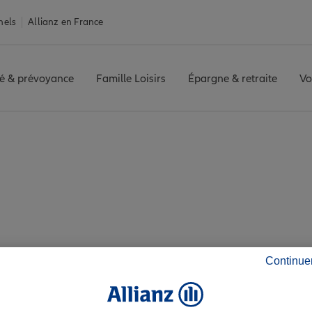
nels
Allianz en France
é & prévoyance
Famille Loisirs
Épargne & retraite
Vo
ATH
Avis agence BRUMATH
 les avis de l'agen
Continue