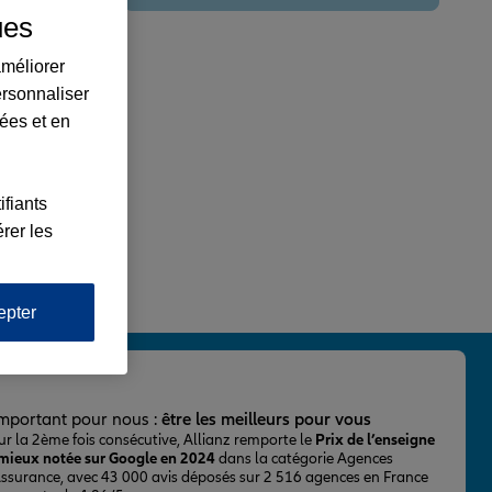
ues
améliorer
ersonnaliser
lées et en
ifiants
rer les
epter
important pour nous :
être les meilleurs pour vous
ur la 2ème fois consécutive, Allianz remporte le
Prix de l’enseigne
 mieux notée sur Google en 2024
dans la catégorie Agences
Assurance, avec 43 000 avis déposés sur 2 516 agences en France