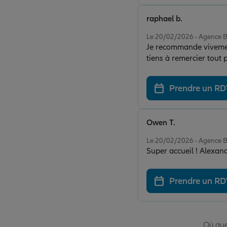
raphael b.
Note de 5 sur 5
Le 20/02/2026 - Agence
Je recommande vivement
tiens à remercier tout
m'accompagner avec bea
parfaitement ses dossier
Prendre un R
plaisir d’avoir un conse
Owen T.
Note de 5 sur 5
Le 20/02/2026 - Agence
Super accueil ! Alexan
Prendre un R
Où que 