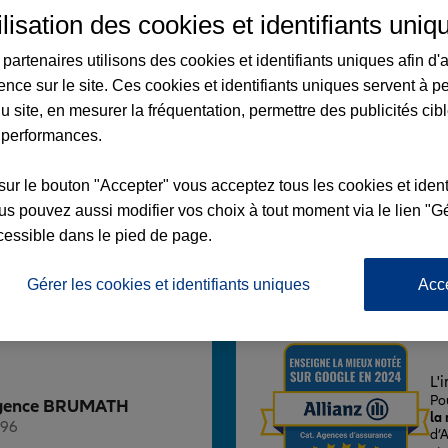
ilisation des cookies et identifiants uniq
partenaires utilisons des cookies et identifiants uniques afin d'
ence sur le site. Ces cookies et identifiants uniques servent à p
u site, en mesurer la fréquentation, permettre des publicités cib
ATH
 performances.
RASBOURG
sur le bouton "Accepter" vous acceptez tous les cookies et ident
s pouvez aussi modifier vos choix à tout moment via le lien "Gé
cessible dans le pied de page.
 14:00 - 17:45
Voir l'agence
Gérer les cookies et identifiants uniques
Acc
L'
Po
z Agence BRUMATH
la
296
d’