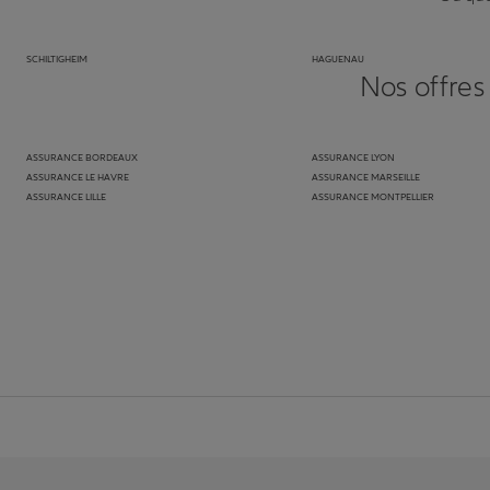
SCHILTIGHEIM
HAGUENAU
Nos offres
ASSURANCE BORDEAUX
ASSURANCE LYON
ASSURANCE LE HAVRE
ASSURANCE MARSEILLE
ASSURANCE LILLE
ASSURANCE MONTPELLIER