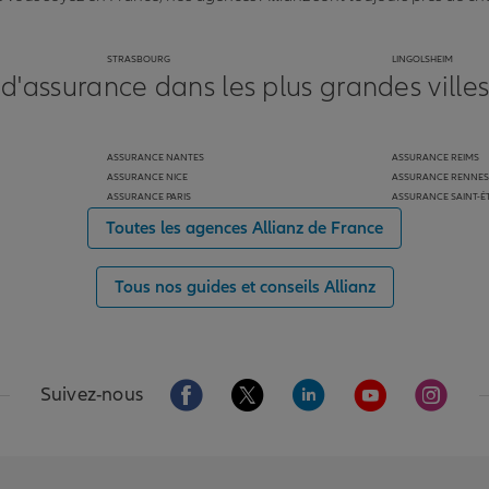
STRASBOURG
LINGOLSHEIM
 d'assurance dans les plus grandes ville
ASSURANCE NANTES
ASSURANCE REIMS
ASSURANCE NICE
ASSURANCE RENNES
ASSURANCE PARIS
ASSURANCE SAINT-É
Toutes les agences Allianz de France
Tous nos guides et conseils Allianz
Aller sur la page Facebook de Allianz
Aller sur la page Twitter de Alli
Aller sur la page Linked
Aller sur la pa
Aller s
Suivez-nous