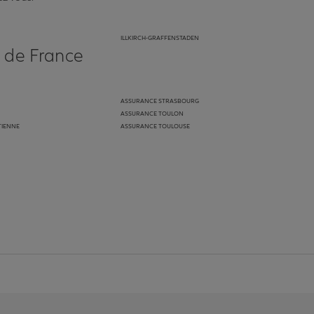
ILLKIRCH-GRAFFENSTADEN
s de France
ASSURANCE STRASBOURG
ASSURANCE TOULON
TIENNE
ASSURANCE TOULOUSE
anz
in de Allianz
ge Youtube de Allianz
ur la page Instagram de Allianz