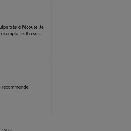
pe très à l'écoute. Je
exemplaire. Il a su
u'il maîtrise
ents. C’est un réel
 Je recommande
ez vous.