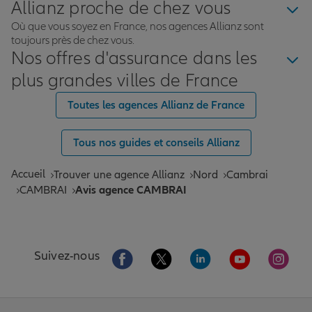
Allianz proche de chez vous
Où que vous soyez en France, nos agences Allianz sont
toujours près de chez vous.
Nos offres d'assurance dans les
plus grandes villes de France
Toutes les agences Allianz de France
Tous nos guides et conseils Allianz
Accueil
Trouver une agence Allianz
Nord
Cambrai
CAMBRAI
Avis agence CAMBRAI
Aller sur la page Facebook de Allianz
Aller sur la page Twitter de All
Aller sur la page Linke
Aller sur la pa
Aller 
Suivez-nous