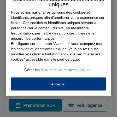
la minute, toujours agréable ! Conseillère au top !
uniques
Nous et nos partenaires utilisons des cookies et
Prendre un RDV
Voir l'agence
identifiants uniques afin d'améliorer votre expérience sur
le site. Ces cookies et identifiants uniques servent à
personnaliser le contenu du site, en mesurer la
Céline L.
fréquentation, permettre des publicités ciblées et en
Note de 5 sur 5
mesurer les performances.
Le 27/02/2026 - Agence CAMBRAI
En cliquant sur le bouton "Accepter" vous acceptez tous
Conseillère très agréable,a l'écoute Très satisfaite
les cookies et identifiants uniques. Vous pouvez aussi
modifier vos choix à tout moment via le lien "Gérer les
Prendre un RDV
Voir l'agence
cookies" accessible dans le pied de page.
Gérer les cookies et identifiants uniques
Mély M.
Note de 5 sur 5
Accepter
Le 14/02/2026 - Agence CAMBRAI
Un très bon accueil. Satisfaite de ma demande.
Prendre un RDV
Voir l'agence