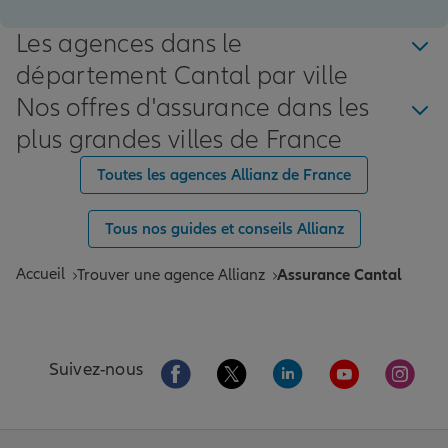
Les agences dans le
département Cantal par ville
Nos offres d'assurance dans les
plus grandes villes de France
Toutes les agences Allianz de France
Tous nos guides et conseils Allianz
Accueil
Trouver une agence Allianz
Assurance Cantal
Aller sur la page Facebook de Allianz
Aller sur la page Twitter de All
Aller sur la page Linke
Aller sur la pa
Aller 
Suivez-nous