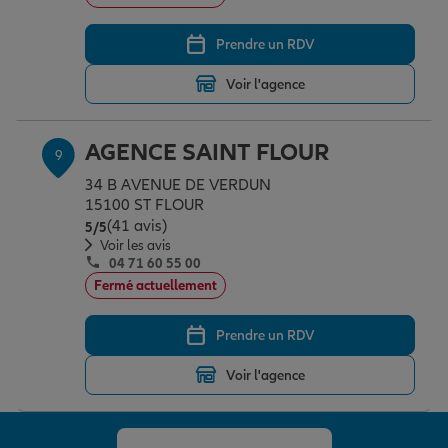
Prendre un RDV
Voir l'agence
AGENCE SAINT FLOUR
9
34 B AVENUE DE VERDUN
15100 ST FLOUR
(41 avis)
Note de 5 sur 5
5
/5
Voir les avis
04 71 60 55 00
Fermé actuellement
Prendre un RDV
Voir l'agence