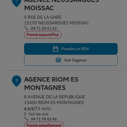
7
MOISSAC
5 RUE DE LA GARE
15170 NEUSSARGUES MOISSAC
04 71 20 51 32
Fermé aujourd'hui
Prendre un RDV
Voir l'agence
AGENCE RIOM ES
8
MONTAGNES
8 AVENUE DE LA REPUBLIQUE
15400 RIOM ES MONTAGNES
(73 avis)
Note de 4.9 sur 5
4,9
/5
Voir les avis
04 71 78 02 46
Fermé actuellement