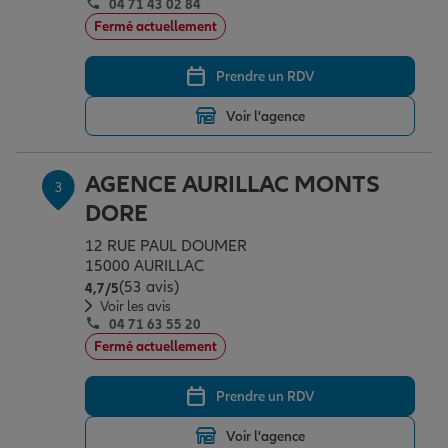
04 71 43 02 84
Fermé actuellement
Garantie des accidents de la vie
Prendre un RDV
Voir l'agence
Assurance scolaire
AGENCE AURILLAC MONTS
3
DORE
Protection juridique
12 RUE PAUL DOUMER
15000 AURILLAC
Retraite
(53 avis)
Note de 4.7 sur 5
4,7
/5
Voir les avis
04 71 63 55 20
Fermé actuellement
Tous nos devis d'assurance
Prendre un RDV
Voir l'agence