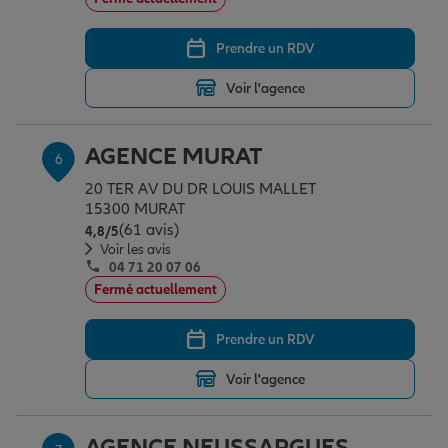
Prendre un RDV
Voir l'agence
AGENCE MURAT
6
20 TER AV DU DR LOUIS MALLET
15300 MURAT
(61 avis)
Note de 4.8 sur 5
4,8
/5
Voir les avis
04 71 20 07 06
Fermé actuellement
Prendre un RDV
Voir l'agence
AGENCE NEUSSARGUES