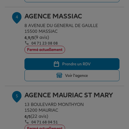
AGENCE MASSIAC
4
8 AVENUE DU GENERAL DE GAULLE
15500 MASSIAC
(9 avis)
Note de 4.9 sur 5
4,9
/5
04 71 23 08 08
Fermé actuellement
Prendre un RDV
Voir l'agence
AGENCE MAURIAC ST MARY
5
13 BOULEVARD MONTHYON
15200 MAURIAC
(22 avis)
Note de 4 sur 5
4
/5
04 71 68 04 51
Fermé actuellement