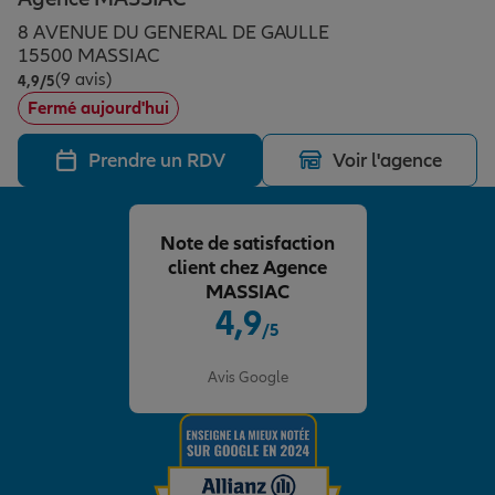
Épargne & retraite
Assurance emprunteur
Prévoyance et dépendance
Protection de la famille
8 AVENUE DU GENERAL DE GAULLE
15500 MASSIAC
(9 avis)
Note de 4.9 sur 5
4,9
/5
Vos projets
Assurance animal de compagnie
Protection juridique
Plan épargne retraite
Fermé aujourd'hui
Prendre un RDV
Voir l'agence
Conseil assurance
Assurance vie
Partir en vacances
Note de satisfaction
Outre-mer
Placements financiers
Déménager
client chez Agence
MASSIAC
4,9
/5
Professionnels
Investissements immobiliers
Changer de voiture
Assurance auto
Note de 4.9 sur 5
Avis Google
Allianz en France
Transmission
Départ à la retraite
Assurance habitation
Préparer l’avenir
Le Pack Famille