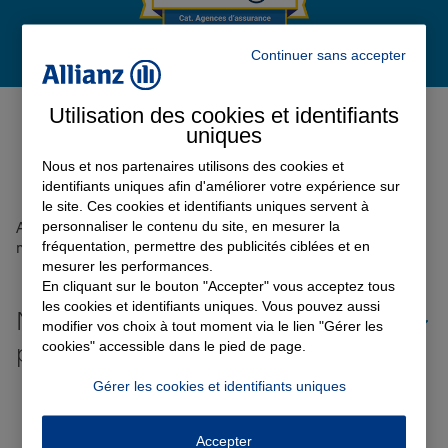
Continuer sans accepter
Garantie des accidents de la vie
Avis de l'agence Agence
Utilisation des cookies et identifiants
MASSIAC
0
uniques
Assurance scolaire
Avis sur une période de 6 mois
Nous et nos partenaires utilisons des cookies et
identifiants uniques afin d'améliorer votre expérience sur
le site. Ces cookies et identifiants uniques servent à
Protection juridique
personnaliser le contenu du site, en mesurer la
Aucun avis sur votre agence n'a été retrouvé pour le
fréquentation, permettre des publicités ciblées et en
moment
mesurer les performances.
Retraite
En cliquant sur le bouton "Accepter" vous acceptez tous
les cookies et identifiants uniques. Vous pouvez aussi
Nos offres d'assurance dans les
modifier vos choix à tout moment via le lien "Gérer les
cookies" accessible dans le pied de page.
plus grandes villes de France
Tous nos devis d'assurance
Gérer les cookies et identifiants uniques
Toutes les agences Allianz de France
Accepter
Tous nos guides et conseils Allianz