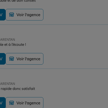
able et de bon conseil
DV
Voir l'agence
 CARENTAN
e et à l’écoute !
DV
Voir l'agence
 CARENTAN
Très à l'écoute réponse rapide donc satisfait
DV
Voir l'agence