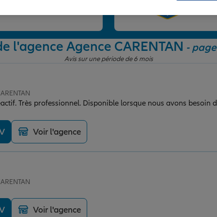
et
 de l'agence Agence CARENTAN
- page 
Avis sur une période de 6 mois
 CARENTAN
éactif. Très professionnel. Disponible lorsque nous avons besoin d
DV
Voir l'agence
 CARENTAN
DV
Voir l'agence