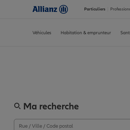
Particuliers
Profession
Véhicules
Habitation & emprunteur
Sant
Accueil
Trouver une agence Allianz
Manche
Carentan-les-Ma
Découvrez
Ma recherche