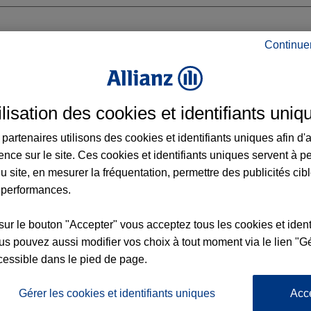
Continue
NTAN
ilisation des cookies et identifiants uniq
ES MARAIS
partenaires utilisons des cookies et identifiants uniques afin d'
ence sur le site. Ces cookies et identifiants uniques servent à p
u site, en mesurer la fréquentation, permettre des publicités cib
 performances.
Voir l'agence
sur le bouton "Accepter" vous acceptez tous les cookies et ident
s pouvez aussi modifier vos choix à tout moment via le lien "Gé
cessible dans le pied de page.
L'
Po
 Agence CARENTAN
la
Gérer les cookies et identifiants uniques
Acc
159
d’