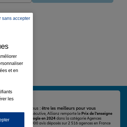
r sans accepter
ues
améliorer
ersonnaliser
lées et en
ifiants
rer les
important pour nous :
être les meilleurs pour vous
ur la 2ème fois consécutive, Allianz remporte le
Prix de l’enseigne
 mieux notée sur Google en 2024
dans la catégorie Agences
epter
Assurance, avec 43 000 avis déposés sur 2 516 agences en France