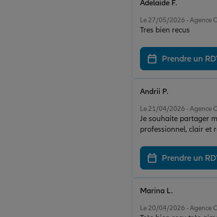
Adelaide F.
Note de 5 sur 5
Le 27/05/2026 - Agence
Tres bien recus
Prendre un R
Andrii P.
Note de 5 sur 5
Le 21/04/2026 - Agence
Je souhaite partager mon excellente 
professionnel, clair et
confiance. Un grand me
gentille, à l’écoute et 
Prendre un R
professionnalisme font 
humain et de qualité.
sérieuse et attentive. 
Marina L.
Note de 5 sur 5
Le 20/04/2026 - Agence