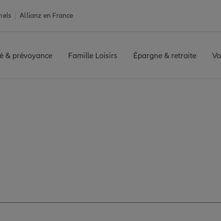
nels
Allianz en France
é & prévoyance
Famille Loisirs
Épargne & retraite
Vo
rais
CARENTAN
Avis agence CARENTAN
 les avis de l'agenc