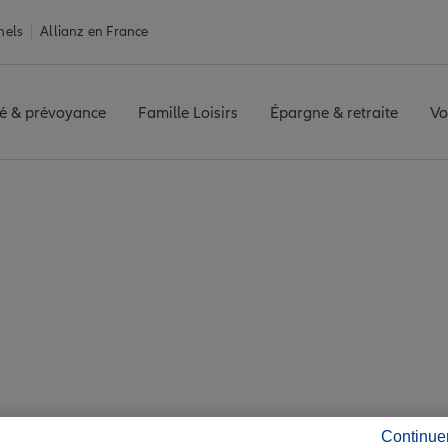
nels
Allianz en France
é & prévoyance
Famille Loisirs
Épargne & retraite
Vo
ance Carentan-les-Marais
tan-les-Marais : 7 a
ité de Carentan-les
Continue