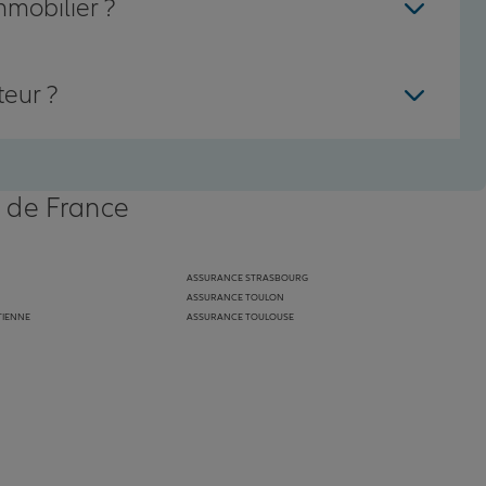
mmobilier ?
teur ?
s de France
ASSURANCE STRASBOURG
ASSURANCE TOULON
TIENNE
ASSURANCE TOULOUSE