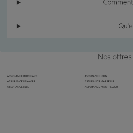
Comment c
Qu'e
Nos offres
ASSURANCE BORDEAUX
ASSURANCE LYON
ASSURANCE LE HAVRE
ASSURANCE MARSEILLE
ASSURANCE LILLE
ASSURANCE MONTPELLIER