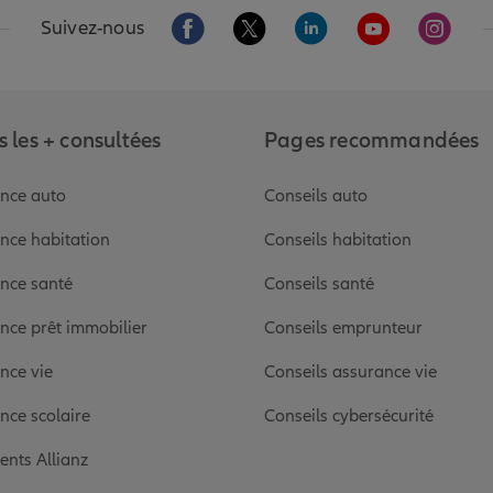
Aller sur la page Facebook de Allianz
Aller sur la page Twitter de Alli
Aller sur la page Linked
Aller sur la pa
Aller s
Suivez-nous
 les + consultées
Pages recommandées
nce auto
Conseils auto
nce habitation
Conseils habitation
nce santé
Conseils santé
nce prêt immobilier
Conseils emprunteur
nce vie
Conseils assurance vie
nce scolaire
Conseils cybersécurité
ients Allianz