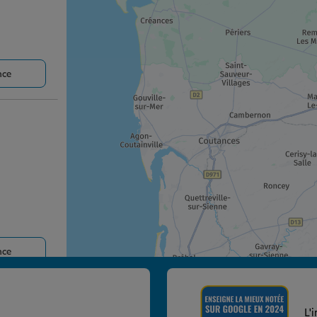
nce
nce
L'