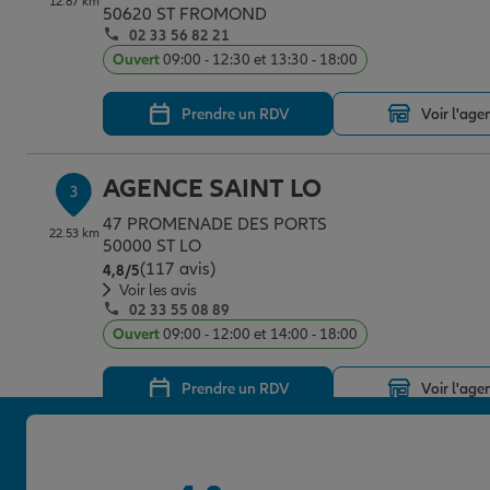
12.87 km
50620 ST FROMOND
02 33 56 82 21
Ouvert
09:00 - 12:30 et 13:30 - 18:00
Prendre un RDV
Voir l'age
AGENCE SAINT LO
3
47 PROMENADE DES PORTS
22.53 km
50000 ST LO
(117 avis)
Note de 4.8 sur 5
4,8
/5
Voir les avis
02 33 55 08 89
Ouvert
09:00 - 12:00 et 14:00 - 18:00
Prendre un RDV
Voir l'age
AGENCE SAINT LO
4