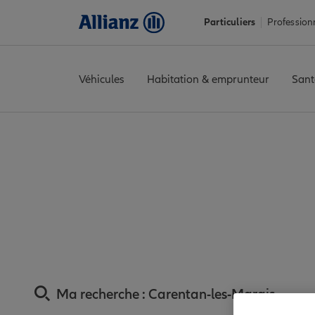
Particuliers
Profession
Véhicules
Habitation & emprunteur
Sant
Accueil
Trouver une agence Allianz
Assurance Manche
Assur
Assurance Caren
proxim
Ma recherche :
Carentan-les-Marais