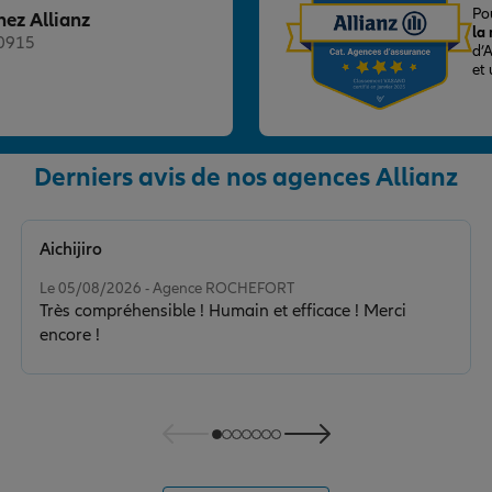
Po
hez Allianz
la
20915
d’
et
Derniers avis de nos agences Allianz
nce
Aichijiro
Note de 5 sur 5
Le 05/08/2026 - Agence ROCHEFORT
Très compréhensible ! Humain et efficace ! Merci
encore !
nce