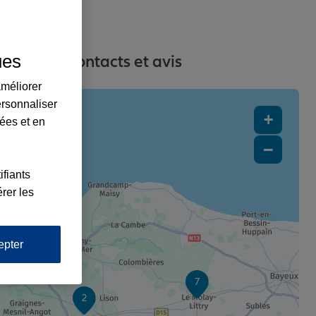
ues
dresses, contacts et avis
améliorer
ersonnaliser
+
lées et en
−
ifiants
rer les
1
epter
7
2