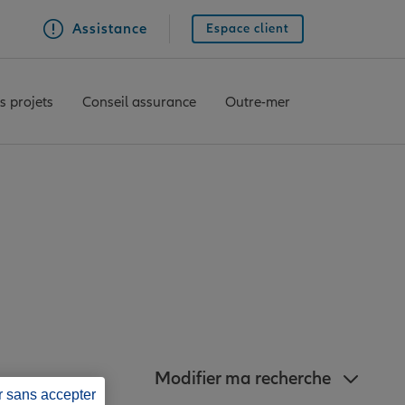
Assistance
Espace client
s projets
Conseil assurance
Outre-mer
gences Allianz à
-Marais
Modifier ma recherche
r sans accepter