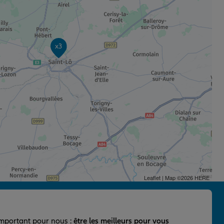
x3
Leaflet
| Map ©2026
HERE
important pour nous :
être les meilleurs pour vous