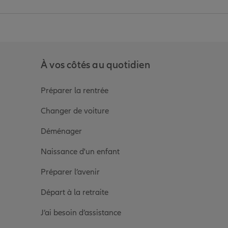
anz
in de Allianz
ge Youtube de Allianz
ur la page Instagram de Allianz
À vos côtés au quotidien
Préparer la rentrée
Changer de voiture
Déménager
Naissance d'un enfant
Préparer l’avenir
Départ à la retraite
J’ai besoin d’assistance