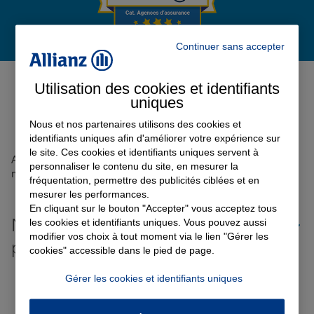
Garantie des accidents de la vie
Continuer sans accepter
Avis de l'agence Agence LE
Utilisation des cookies et identifiants
MOLAY LITTRY
0
Assurance scolaire
uniques
Avis sur une période de 6 mois
Nous et nos partenaires utilisons des cookies et
identifiants uniques afin d'améliorer votre expérience sur
Protection juridique
le site. Ces cookies et identifiants uniques servent à
Aucun avis sur votre agence n'a été retrouvé pour le
personnaliser le contenu du site, en mesurer la
moment
fréquentation, permettre des publicités ciblées et en
mesurer les performances.
Retraite
En cliquant sur le bouton "Accepter" vous acceptez tous
Nos offres d'assurance dans les
les cookies et identifiants uniques. Vous pouvez aussi
modifier vos choix à tout moment via le lien "Gérer les
plus grandes villes de France
Tous nos devis d'assurance
cookies" accessible dans le pied de page.
Toutes les agences Allianz de France
Gérer les cookies et identifiants uniques
Tous nos guides et conseils Allianz