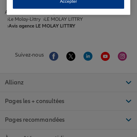
Accepter
Accueil
Trouver une agence Allianz
Calvados
Le Molay-Littry
LE MOLAY LITTRY
Avis agence LE MOLAY LITTRY
Aller sur la page Facebook de Allianz
Aller sur la page Twitter de All
Aller sur la page Linke
Aller sur la pa
Aller 
Suivez-nous
Allianz
Pages les + consultées
Pages recommandées