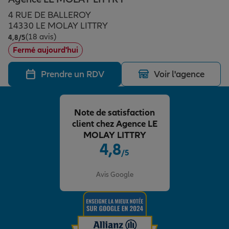
Épargne & retraite
Assurance emprunteur
Prévoyance et dépendance
Protection de la famille
4 RUE DE BALLEROY
14330 LE MOLAY LITTRY
(18 avis)
Note de 4.8 sur 5
4,8
/5
Vos projets
Assurance animal de compagnie
Protection juridique
Plan épargne retraite
Fermé aujourd'hui
Prendre un RDV
Voir l'agence
Conseil assurance
Assurance vie
Partir en vacances
Note de satisfaction
Outre-mer
Placements financiers
Déménager
client chez Agence LE
MOLAY LITTRY
4,8
/5
Professionnels
Investissements immobiliers
Changer de voiture
Assurance auto
Note de 4.8 sur 5
Avis Google
Allianz en France
Transmission
Départ à la retraite
Assurance habitation
Préparer l’avenir
Le Pack Famille