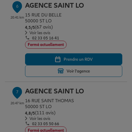
AGENCE SAINT LO
6
15 RUE DU BELLE
20.41 km
50000 ST LO
(67 avis)
Note de 4.5 sur 5
4,5
/5
Voir les avis
02 33 05 16 41
Fermé actuellement
Prendre un RDV
Voir l'agence
AGENCE SAINT LO
7
16 RUE SAINT THOMAS
20.47 km
50000 ST LO
(111 avis)
Note de 4.8 sur 5
4,8
/5
Voir les avis
02 33 05 50 66
Fermé actuellement