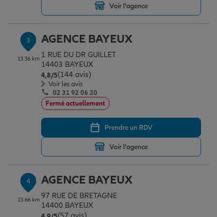
Voir l'agence
Garantie des accidents de la vie
AGENCE BAYEUX
3
1 RUE DU DR GUILLET
13.36 km
14403 BAYEUX
Assurance scolaire
(144 avis)
Note de 4.8 sur 5
4,8
/5
Voir les avis
02 31 92 06 20
Protection juridique
Fermé actuellement
Prendre un RDV
Retraite
Voir l'agence
Tous nos devis d'assurance
AGENCE BAYEUX
4
97 RUE DE BRETAGNE
13.66 km
14400 BAYEUX
(57 avis)
Note de 4.9 sur 5
4,9
/5