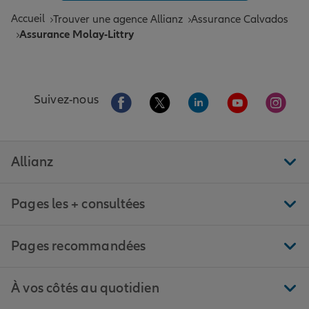
Accueil
Trouver une agence Allianz
Assurance Calvados
Assurance Molay-Littry
Aller sur la page Facebook de Allianz
Aller sur la page Twitter de All
Aller sur la page Linke
Aller sur la pa
Aller 
Suivez-nous
Allianz
Pages les + consultées
Pages recommandées
À vos côtés au quotidien