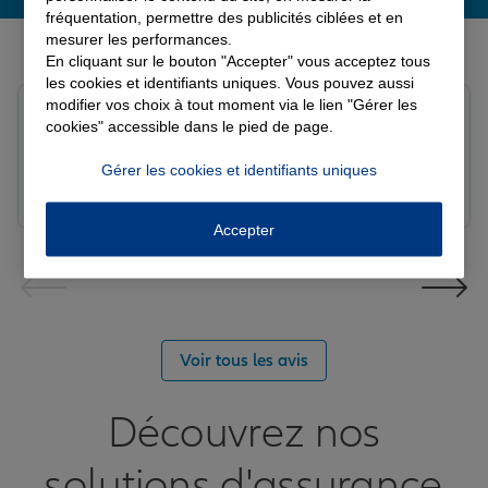
fréquentation, permettre des publicités ciblées et en
Derniers avis de nos agences Allianz
mesurer les performances.
En cliquant sur le bouton "Accepter" vous acceptez tous
les cookies et identifiants uniques. Vous pouvez aussi
modifier vos choix à tout moment via le lien "Gérer les
Fanny B.
cookies" accessible dans le pied de page.
Note de 5 sur 5
Le 09/08/2026 - Agence LANGRES-SAINT GEOSMES
Gérer les cookies et identifiants uniques
Très bonne agence. Notre conseillère Laura est
réactive et professionnelle.
Accepter
Voir tous les avis
Découvrez nos
solutions d'assurance