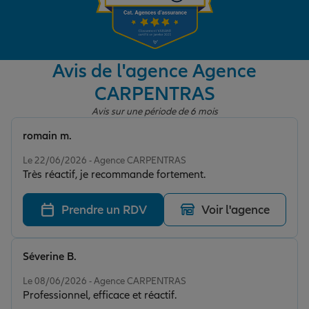
Garantie des accidents de la vie
Avis de l'agence Agence
CARPENTRAS
Assurance scolaire
Avis sur une période de 6 mois
romain m.
Protection juridique
Note de 5 sur 5
Le 22/06/2026 - Agence CARPENTRAS
Très réactif, je recommande fortement.
Retraite
Prendre un RDV
Voir l'agence
Tous nos devis d'assurance
Séverine B.
Note de 5 sur 5
Le 08/06/2026 - Agence CARPENTRAS
Professionnel, efficace et réactif.