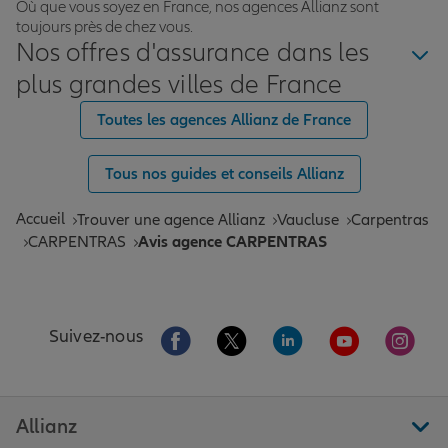
Où que vous soyez en France, nos agences Allianz sont
toujours près de chez vous.
Nos offres d'assurance dans les
plus grandes villes de France
Toutes les agences Allianz de France
Tous nos guides et conseils Allianz
Accueil
Trouver une agence Allianz
Vaucluse
Carpentras
CARPENTRAS
Avis agence CARPENTRAS
Aller sur la page Facebook de Allianz
Aller sur la page Twitter de All
Aller sur la page Linke
Aller sur la pa
Aller 
Suivez-nous
Allianz