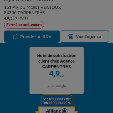
Épargne & retraite
Assurance emprunteur
Prévoyance et dépendance
Protection de la famille
151 AV DU MONT VENTOUX
84200 CARPENTRAS
(70 avis)
Note de 4.9 sur 5
4,9
/5
Vos projets
Assurance animal de compagnie
Protection juridique
Plan épargne retraite
Fermé actuellement
Prendre un RDV
Voir l'agence
Conseil assurance
Assurance vie
Partir en vacances
Note de satisfaction
Outre-mer
Placements financiers
Déménager
client chez Agence
CARPENTRAS
4,9
/5
Professionnels
Investissements immobiliers
Changer de voiture
Assurance auto
Note de 4.9 sur 5
Avis Google
Allianz en France
Transmission
Départ à la retraite
Assurance habitation
Préparer l’avenir
Le Pack Famille