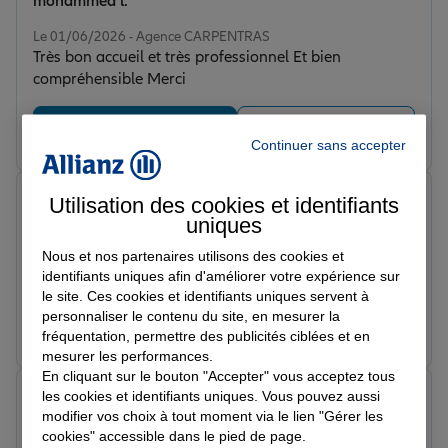
mohammed l.
Note de 4 sur 5
Le 01/06/2026 - Agence CARPENTRAS
Très bon accueil et très professionnel Et bien
compréhensible Merci
Prendre un RDV
Voir l'agence
Continuer sans accepter
Robin C.
Utilisation des cookies et identifiants
Note de 5 sur 5
uniques
Le 21/05/2026 - Agence CARPENTRAS
Super équipe, réactive, de bon conseil et très belle
Nous et nos partenaires utilisons des cookies et
agence , je recommande !
identifiants uniques afin d'améliorer votre expérience sur
le site. Ces cookies et identifiants uniques servent à
personnaliser le contenu du site, en mesurer la
Prendre un RDV
Voir l'agence
fréquentation, permettre des publicités ciblées et en
mesurer les performances.
En cliquant sur le bouton "Accepter" vous acceptez tous
Adri
les cookies et identifiants uniques. Vous pouvez aussi
Note de 5 sur 5
modifier vos choix à tout moment via le lien "Gérer les
Le 24/04/2026 - Agence CARPENTRAS
cookies" accessible dans le pied de page.