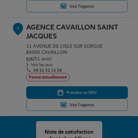
Voir l'agence
Garantie des accidents de la vie
AGENCE CAVAILLON SAINT
3
JACQUES
Assurance scolaire
11 AVENUE DE L'ISLE SUR SORGUE
84300 CAVAILLON
(51 avis)
Note de 5 sur 5
5
/5
Protection juridique
Voir les avis
04 32 52 13 38
Fermé actuellement
Retraite
Prendre un RDV
Voir l'agence
Tous nos devis d'assurance
Note de satisfaction