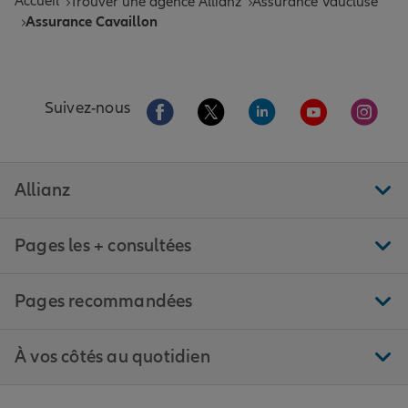
Accueil
Trouver une agence Allianz
Assurance Vaucluse
Assurance Cavaillon
Aller sur la page Facebook de Allianz
Aller sur la page Twitter de All
Aller sur la page Linke
Aller sur la pa
Aller 
Suivez-nous
Allianz
Pages les + consultées
Pages recommandées
À vos côtés au quotidien