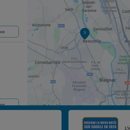
nce
5
nce
L'