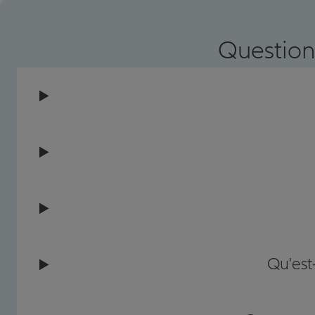
Prendre un RDV
Voir l'age
Question
Qu'est