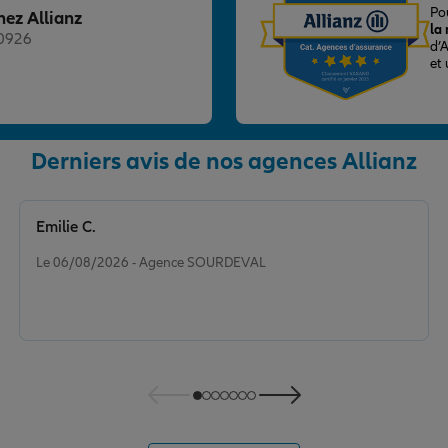
Po
hez Allianz
la
20926
d’
et
Derniers avis de nos agences Allianz
nce
Emilie C.
Note de 5 sur 5
Le 06/08/2026 - Agence SOURDEVAL
nce