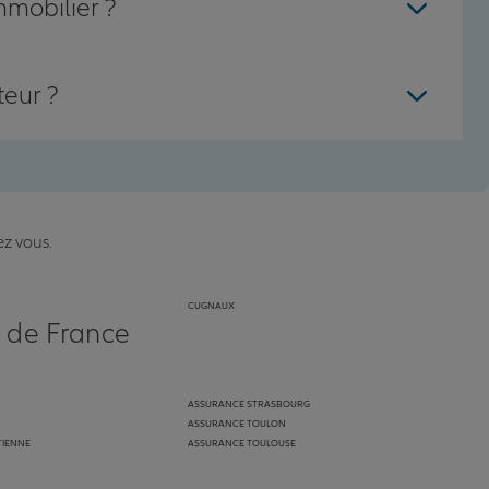
mmobilier ?
teur ?
ez vous.
CUGNAUX
s de France
ASSURANCE STRASBOURG
ASSURANCE TOULON
TIENNE
ASSURANCE TOULOUSE