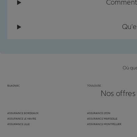
Comment c
Qu'e
Où que 
BLAGNAC
TOULOUSE
Nos offres
ASSURANCE BORDEAUX
ASSURANCE LYON
ASSURANCE LE HAVRE
ASSURANCE MARSEILLE
ASSURANCE LILLE
ASSURANCE MONTPELLIER