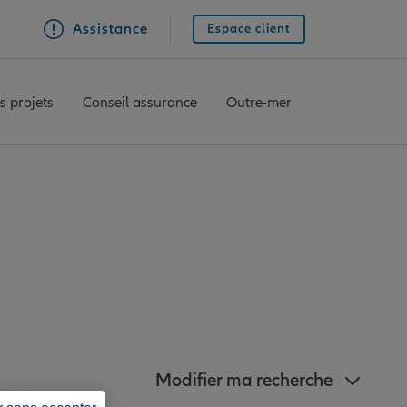
Assistance
Espace client
s projets
Conseil assurance
Outre-mer
ianz à proximité de
Modifier ma recherche