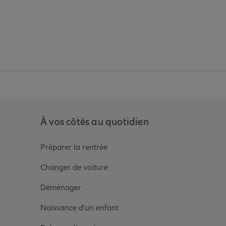
anz
in de Allianz
ge Youtube de Allianz
ur la page Instagram de Allianz
À vos côtés au quotidien
Préparer la rentrée
Changer de voiture
Déménager
Naissance d'un enfant