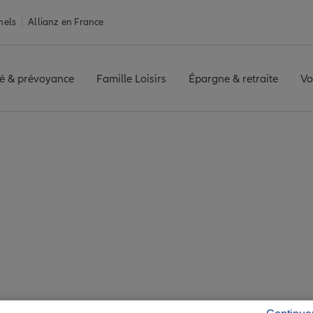
nels
Allianz en France
é & prévoyance
Famille Loisirs
Épargne & retraite
Vo
e
Assurance Castelginest
nest : 7 agences All
Castelginest