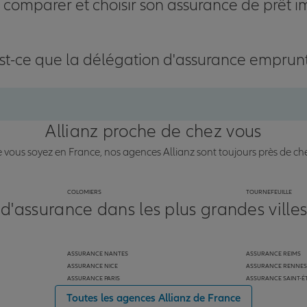
omparer et choisir son assurance de prêt i
st-ce que la délégation d'assurance emprun
Allianz proche de chez vous
vous soyez en France, nos agences Allianz sont toujours près de ch
COLOMIERS
TOURNEFEUILLE
 d'assurance dans les plus grandes ville
ASSURANCE NANTES
ASSURANCE REIMS
ASSURANCE NICE
ASSURANCE RENNES
ASSURANCE PARIS
ASSURANCE SAINT-É
Toutes les agences Allianz de France