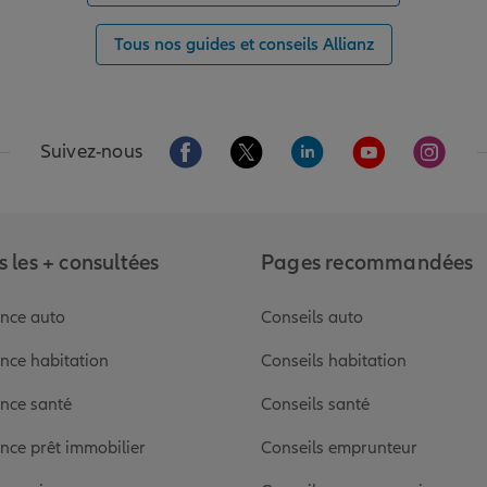
Tous nos guides et conseils Allianz
Aller sur la page Facebook de Allianz
Aller sur la page Twitter de Alli
Aller sur la page Linked
Aller sur la pa
Aller s
Suivez-nous
 les + consultées
Pages recommandées
nce auto
Conseils auto
nce habitation
Conseils habitation
nce santé
Conseils santé
nce prêt immobilier
Conseils emprunteur