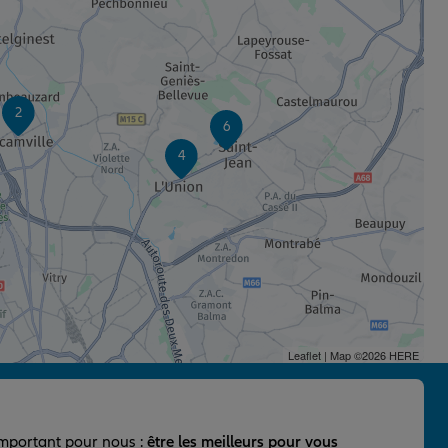
2
6
4
Leaflet
| Map ©2026
HERE
important pour nous :
être les meilleurs pour vous