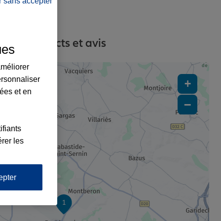
r sans accepter
ses, contacts et avis
ues
améliorer
ersonnaliser
+
lées et en
−
ifiants
rer les
epter
1