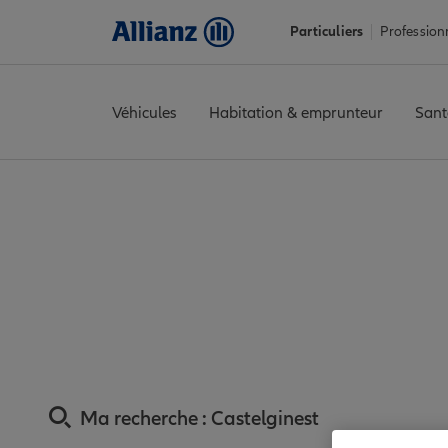
Particuliers
Profession
Véhicules
Habitation & emprunteur
Sant
Accueil
Trouver une agence Allianz
Assurance Haute-Garonn
Assurance Castelgi
Ma recherche :
Castelginest