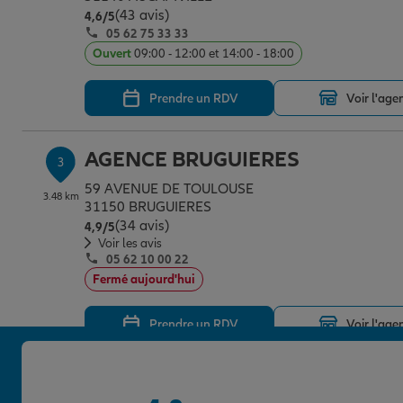
(43 avis)
Note de 4.6 sur 5
4,6
/5
05 62 75 33 33
Ouvert
09:00 - 12:00 et 14:00 - 18:00
Prendre un RDV
Voir l'age
AGENCE BRUGUIERES
3
59 AVENUE DE TOULOUSE
3.48 km
31150 BRUGUIERES
(34 avis)
Note de 4.9 sur 5
4,9
/5
Voir les avis
05 62 10 00 22
Fermé aujourd'hui
Prendre un RDV
Voir l'age
AGENCE L UNION
4