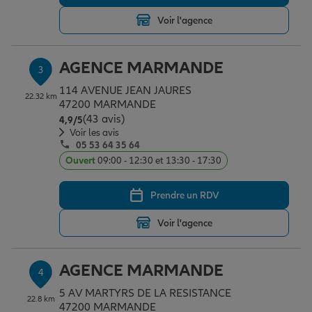
Voir l'agence
Garantie des accidents de la vie
AGENCE MARMANDE
3
114 AVENUE JEAN JAURES
Assurance scolaire
22.32 km
47200 MARMANDE
(43 avis)
Note de 4.9 sur 5
4,9
/5
Voir les avis
05 53 64 35 64
Protection juridique
Ouvert
09:00 - 12:30 et 13:30 - 17:30
Prendre un RDV
Retraite
Voir l'agence
Tous nos devis d'assurance
AGENCE MARMANDE
4
5 AV MARTYRS DE LA RESISTANCE
22.8 km
47200 MARMANDE