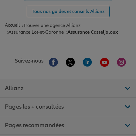
Tous nos guides et conseils Allianz
Accueil
Trouver une agence Allianz
Assurance Lot-et-Garonne
Assurance Casteljaloux
Aller sur la page Facebook de Allianz
Aller sur la page Twitter de All
Aller sur la page Linke
Aller sur la pa
Aller 
Suivez-nous
Allianz
Pages les + consultées
Pages recommandées