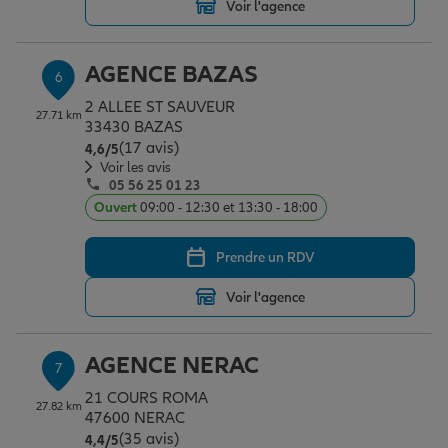
Voir l'agence
AGENCE BAZAS
6
2 ALLEE ST SAUVEUR
27.71 km
33430 BAZAS
(17 avis)
Note de 4.6 sur 5
4,6
/5
Voir les avis
05 56 25 01 23
Ouvert
09:00 - 12:30 et 13:30 - 18:00
Prendre un RDV
Voir l'agence
AGENCE NERAC
7
21 COURS ROMA
27.82 km
47600 NERAC
(35 avis)
Note de 4.4 sur 5
4,4
/5