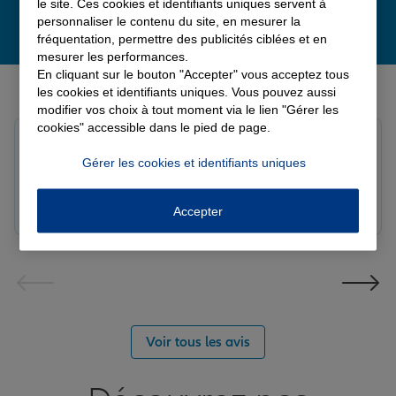
le site. Ces cookies et identifiants uniques servent à
personnaliser le contenu du site, en mesurer la
fréquentation, permettre des publicités ciblées et en
mesurer les performances.
En cliquant sur le bouton "Accepter" vous acceptez tous
Derniers avis de nos agences Allianz
les cookies et identifiants uniques. Vous pouvez aussi
modifier vos choix à tout moment via le lien "Gérer les
cookies" accessible dans le pied de page.
Yori A.
Note de 5 sur 5
Gérer les cookies et identifiants uniques
Le 05/08/2026 - Agence FORT DE FRANCE
Accepter
Voir tous les avis