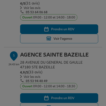
(31 avis)
Note de 4 sur 5
4
/5
Voir les avis
05 53 64 06 68
Ouvert
09:00 - 12:00 et 14:00 - 18:00
Prendre un RDV
Voir l'agence
AGENCE SAINTE BAZEILLE
5
28 AVENUE DU GENERAL DE GAULLE
24.43 km
47180 STE BAZEILLE
(33 avis)
Note de 4.9 sur 5
4,9
/5
Voir les avis
05 53 94 40 49
Ouvert
09:00 - 12:00 et 14:00 - 18:30
Prendre un RDV