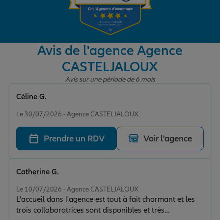
Garantie des accidents de la vie
Avis de l'agence Agence
CASTELJALOUX
Assurance scolaire
Avis sur une période de 6 mois
Céline G.
Protection juridique
Note de 5 sur 5
Le 30/07/2026 - Agence CASTELJALOUX
Prendre un RDV
Voir l'agence
Retraite
Catherine G.
Tous nos devis d'assurance
Note de 5 sur 5
Le 10/07/2026 - Agence CASTELJALOUX
L'accueil dans l'agence est tout à fait charmant et les
trois collaboratrices sont disponibles et très