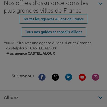
Nos offres d'assurance dans les
plus grandes villes de France
Toutes les agences Allianz de France
Tous nos guides et conseils Allianz
Accueil
Trouver une agence Allianz
Lot-et-Garonne
Casteljaloux
CASTELJALOUX
Avis agence CASTELJALOUX
Aller sur la page Facebook de Allianz
Aller sur la page Twitter de All
Aller sur la page Linke
Aller sur la pa
Aller 
Suivez-nous
Allianz