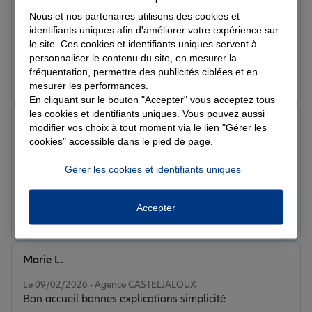
louis f.
Note de 5 sur 5
Nous et nos partenaires utilisons des cookies et
Le 18/02/2026 - Agence CASTELJALOUX
identifiants uniques afin d'améliorer votre expérience sur
Équipe très professionnelle !
le site. Ces cookies et identifiants uniques servent à
personnaliser le contenu du site, en mesurer la
fréquentation, permettre des publicités ciblées et en
Prendre un RDV
Voir l'agence
mesurer les performances.
En cliquant sur le bouton "Accepter" vous acceptez tous
les cookies et identifiants uniques. Vous pouvez aussi
simone s.
modifier vos choix à tout moment via le lien "Gérer les
Note de 5 sur 5
cookies" accessible dans le pied de page.
Le 18/02/2026 - Agence CASTELJALOUX
Je recommande cette agence, super équipe, à votre
Gérer les cookies et identifiants uniques
écoute et très efficace.... très bon accueil....merci
Accepter
Prendre un RDV
Voir l'agence
Marie L.
Note de 5 sur 5
Le 09/02/2026 - Agence CASTELJALOUX
Bon accueil bonnes explications simplicité