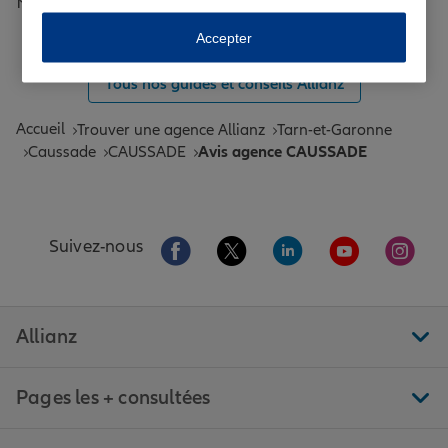
Toutes les agences Allianz de France
Accepter
Tous nos guides et conseils Allianz
Accueil
Trouver une agence Allianz
Tarn-et-Garonne
Caussade
CAUSSADE
Avis agence CAUSSADE
Aller sur la page Facebook de Allianz
Aller sur la page Twitter de All
Aller sur la page Linke
Aller sur la pa
Aller 
Suivez-nous
Allianz
Pages les + consultées