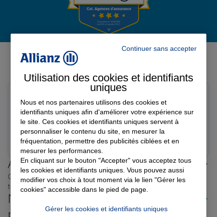
Garantie des accidents de la vie
Avis de l'agence Agence
Continuer sans accepter
CAUSSADE
Assurance scolaire
Utilisation des cookies et identifiants
Avis sur une période de 6 mois
uniques
François F.
Protection juridique
Nous et nos partenaires utilisons des cookies et
Note de 5 sur 5
identifiants uniques afin d'améliorer votre expérience sur
Le 11/02/2026 - Agence CAUSSADE
le site. Ces cookies et identifiants uniques servent à
personnaliser le contenu du site, en mesurer la
Prendre un RDV
Voir l'agence
Retraite
fréquentation, permettre des publicités ciblées et en
mesurer les performances.
En cliquant sur le bouton "Accepter" vous acceptez tous
Allianz proche de chez vous
les cookies et identifiants uniques. Vous pouvez aussi
Tous nos devis d'assurance
Où que vous soyez en France, nos agences Allianz sont
modifier vos choix à tout moment via le lien "Gérer les
toujours près de chez vous.
cookies" accessible dans le pied de page.
Nos offres d'assurance dans les
Gérer les cookies et identifiants uniques
plus grandes villes de France