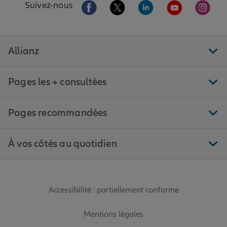
Aller sur la page Facebook de Allianz
Aller sur la page Twitter de All
Aller sur la page Linke
Aller sur la pa
Aller 
Suivez-nous
Allianz
Pages les + consultées
Pages recommandées
À vos côtés au quotidien
Accessibilité : partiellement conforme
Mentions légales