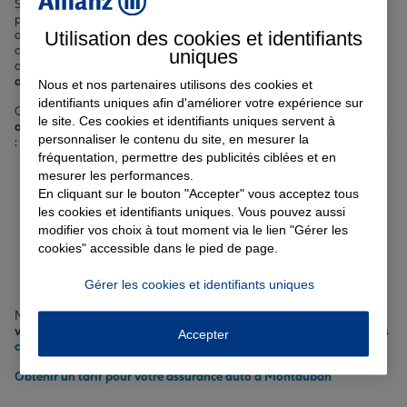
Se déplacer à Montauban nécessite souvent un véhicule, que ce soit
pour se rendre au travail, emmener les enfants à l'école ou profiter
Utilisation des cookies et identifiants
des environs comme la forêt de Montech. Mais la circulation en ville
comme sur la rocade Georges Pompidou n'est pas sans risques. Un
uniques
accident est vite arrivé, d'où l'importance de
bien choisir son
assurance auto, moto ou scooter à Montauban
.
Nous et nos partenaires utilisons des cookies et
identifiants uniques afin d'améliorer votre expérience sur
Chez Allianz, nous vous proposons des formules sur-mesure pour
le site. Ces cookies et identifiants uniques servent à
assurer votre véhicule
en fonction de vos besoins et de votre budget
personnaliser le contenu du site, en mesurer la
:
fréquentation, permettre des publicités ciblées et en
Assurance au tiers ou tous risques
mesurer les performances.
Options personnalisables (assistance 0km, garantie du
En cliquant sur le bouton "Accepter" vous acceptez tous
conducteur...)
les cookies et identifiants uniques. Vous pouvez aussi
Assurance auto au km pour les petits rouleurs
modifier vos choix à tout moment via le lien "Gérer les
Solutions spécifiques pour les conducteurs malussés ou
cookies" accessible dans le pied de page.
résiliés
Couvertures dédiées aux véhicules électriques
ou
semi-
Gérer les cookies et identifiants uniques
autonomes
Nos agents vous conseillent pour trouver la
couverture adaptée à
votre profil de conducteur montalbanais
. Découvrez également nos
Accepter
conseils pratiques sur l'assurance auto
.
Obtenir un tarif pour votre assurance auto à Montauban