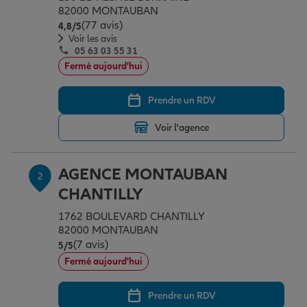
Épargne & retraite
Assurance emprunteur
Prévoyance et dépendance
Protection de la famille
82000 MONTAUBAN
(77 avis)
Note de 4.8 sur 5
4,8
/5
Voir les avis
05 63 03 55 31
Vos projets
Assurance animal de compagnie
Protection juridique
Plan épargne retraite
Fermé aujourd'hui
Prendre un RDV
Conseil assurance
Assurance vie
Partir en vacances
Voir l'agence
Outre-mer
Placements financiers
Déménager
AGENCE MONTAUBAN
2
CHANTILLY
Professionnels
Investissements immobiliers
Changer de voiture
Assurance auto
1762 BOULEVARD CHANTILLY
82000 MONTAUBAN
(7 avis)
Note de 5 sur 5
5
/5
Allianz en France
Transmission
Départ à la retraite
Assurance habitation
Fermé aujourd'hui
Prendre un RDV
Préparer l’avenir
Le Pack Famille