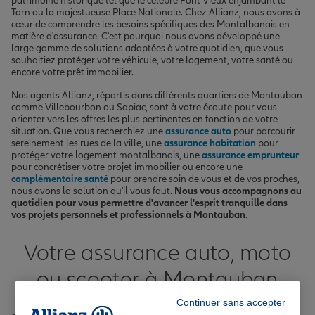
patrimoine historique tel que le célèbre Pont Vieux enjambant le
Tarn ou la majestueuse Place Nationale. Chez Allianz, nous avons à
cœur de comprendre les besoins spécifiques des Montalbanais en
matière d'assurance. C'est pourquoi nous avons développé une
large gamme de solutions adaptées à votre quotidien, que vous
souhaitiez protéger votre véhicule, votre logement, votre santé ou
encore votre prêt immobilier.
Nos agents Allianz, répartis dans différents quartiers de Montauban
comme Villebourbon ou Sapiac, sont à votre écoute pour vous
orienter vers les offres les plus pertinentes en fonction de votre
situation. Que vous recherchiez une
assurance auto
pour parcourir
sereinement les rues de la ville, une
assurance habitation
pour
protéger votre logement montalbanais, une
assurance emprunteur
pour concrétiser votre projet immobilier ou encore une
complémentaire santé
pour prendre soin de vous et de vos proches,
nous avons la solution qu'il vous faut.
Nous vous accompagnons au
quotidien pour vous permettre d'avancer l'esprit tranquille dans
vos projets personnels et professionnels à Montauban
.
Votre assurance auto, moto
ou scooter à Montauban
Continuer sans accepter