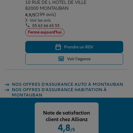
10 RUE DE L HOTEL DE VILLE
82000 MONTAUBAN
(199 avis)
Note de 4.9 sur 5
4,9
/5
Voir les avis
05 63 66 65 55
Fermé aujourd'hui
Prendre un RDV
Voir l'agence
NOS OFFRES D'ASSURANCE AUTO À MONTAUBAN
NOS OFFRES D'ASSURANCE HABITATION À
MONTAUBAN
Note de satisfaction
client chez Allianz
4,8
/5