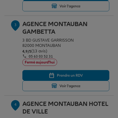
Voir l'agence
Garantie des accidents de la vie
AGENCE MONTAUBAN
3
GAMBETTA
Assurance scolaire
3 BD GUSTAVE GARRISSON
82000 MONTAUBAN
(13 avis)
Note de 4.9 sur 5
4,9
/5
Protection juridique
05 63 03 52 31
Fermé aujourd'hui
Retraite
Prendre un RDV
Voir l'agence
Tous nos devis d'assurance
AGENCE MONTAUBAN HOTEL
4
DE VILLE