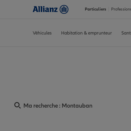
Particuliers
Profession
Véhicules
Habitation & emprunteur
Sant
Accueil
Trouver une agence Allianz
Assurance Tarn-et-Garon
Assur
Ma recherche :
Montauban