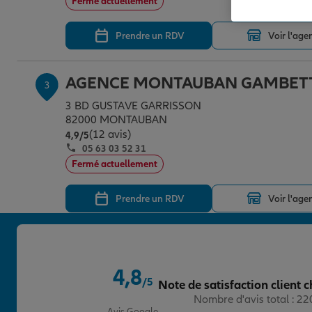
Fermé actuellement
Prendre un RDV
Voir l'age
AGENCE MONTAUBAN GAMBET
3
3 BD GUSTAVE GARRISSON
82000 MONTAUBAN
(12 avis)
Note de 4.9 sur 5
4,9
/5
05 63 03 52 31
Fermé actuellement
Prendre un RDV
Voir l'age
AGENCE MONTAUBAN HOTEL D
4
VILLE
4,8
/5
Note de satisfaction client c
10 RUE DE L HOTEL DE VILLE
Note de 4.8 sur 5
Nombre d'avis total : 2
82000 MONTAUBAN
Avis Google