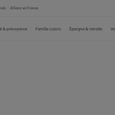
nels
Allianz en France
é & prévoyance
Famille Loisirs
Épargne & retraite
Vo
ne
Assurance Montauban
Assurance habitation
ance habitation Mon