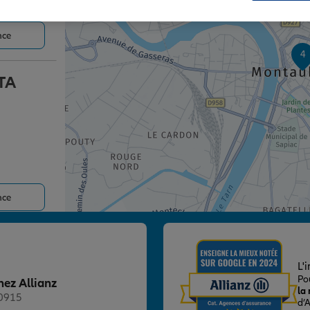
nce
4
TA
nce
E
L'
Po
hez Allianz
la
20915
d’