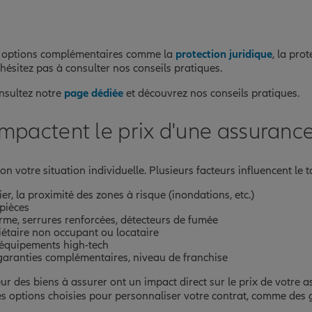
s options complémentaires comme la
protection juridique
, la pro
n'hésitez pas à consulter nos conseils pratiques.
onsultez notre
page dédiée
et découvrez nos conseils pratiques.
i impactent le prix d'une assuran
on votre situation individuelle. Plusieurs facteurs influencent le 
ier, la proximité des zones à risque (inondations, etc.)
 pièces
rme, serrures renforcées, détecteurs de fumée
riétaire non occupant ou locataire
, équipements high-tech
 garanties complémentaires, niveau de franchise
aleur des biens à assurer ont un impact direct sur le prix de vot
 les options choisies pour personnaliser votre contrat, comme de