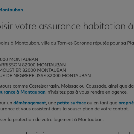
à Montauban
sir votre assurance habitation 
oins à Montauban, ville du Tarn-et-Garonne réputée pour sa Pla
82000 MONTAUBAN
GARRISSON 82000 MONTAUBAN
 MOUSTIER 82000 MONTAUBAN
NUE DE NEGREPELISSE 82000 MONTAUBAN
ntours comme Castelsarrasin, Moissac ou Caussade, ainsi que dan
surance à Montauban
, n'hésitez pas à vous rendre en agence.
ur un
déménagement
, une
petite surface
ou en tant que
proprié
urance et vous assistent dans la souscription de votre contrat.
ser la protection de votre logement à Montauban.