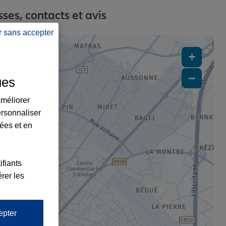
es, contacts et avis
r sans accepter
+
−
ues
améliorer
ersonnaliser
2
lées et en
ifiants
rer les
epter